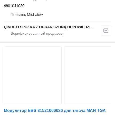
4801041030
Польша, Michałów
QINDITO SPÓŁKA Z OGRANICZONĄ ODPOWIEDZIALNOŚCIĄ
Модулятор EBS 81521066026 для тягача MAN TGA