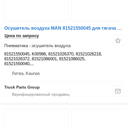
Осушитель воздуха MAN 81521550045 для тягача MAN TGX / TGS EURO6
Цена по запросу
Пневматика - осушитель воздуха
81521550045, K00986, 81521026370, 81521026218,
81521026372, 81521086001, 81521086025,
81521550040,...
Литва, Kaunas
Truck Parts Group