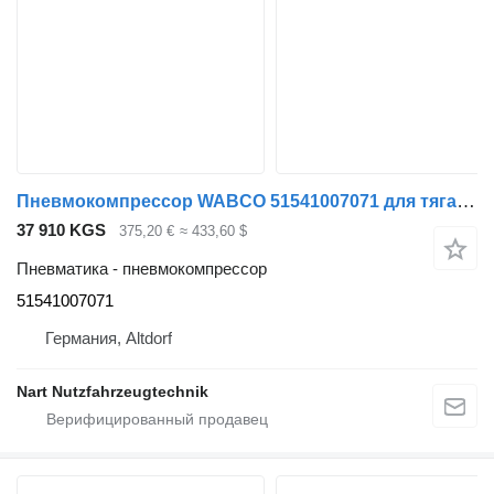
Пневмокомпрессор WABCO 51541007071 для тягача MAN TGA TGL TGM
37 910 KGS
375,20 €
≈ 433,60 $
Пневматика - пневмокомпрессор
51541007071
Германия, Altdorf
Nart Nutzfahrzeugtechnik