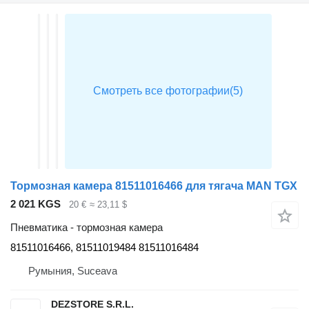
Тормозная камера 81511016466 для тягача MAN TGX
2 021 KGS
20 €
≈ 23,11 $
Пневматика - тормозная камера
81511016466, 81511019484 81511016484
Румыния, Suceava
DEZSTORE S.R.L.