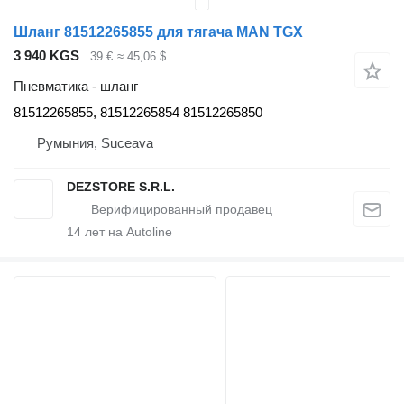
Шланг 81512265855 для тягача MAN TGX
3 940 KGS
39 €
≈ 45,06 $
Пневматика - шланг
81512265855, 81512265854 81512265850
Румыния, Suceava
DEZSTORE S.R.L.
14
лет на Autoline