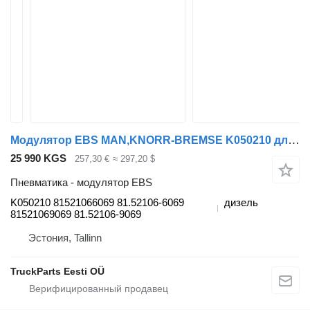
Модулятор EBS MAN,KNORR-BREMSE K050210 для тягача MAN TGL, TGM, TGS, TGX (2005-2021)
25 990 KGS
257,30 €
≈ 297,20 $
Пневматика - модулятор EBS
K050210 81521066069 81.52106-6069
дизель
81521069069 81.52106-9069
Эстония, Tallinn
TruckParts Eesti OÜ