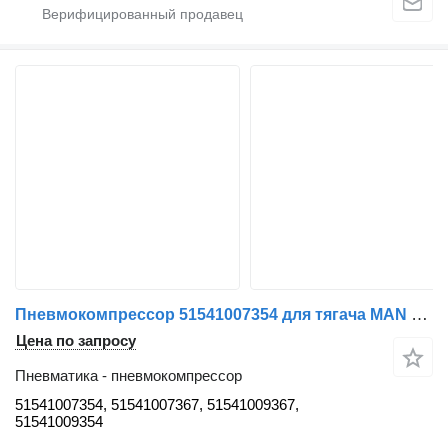
Пневмокомпрессор 51541007354 для тягача MAN TGX
Цена по запросу
Пневматика - пневмокомпрессор
51541007354, 51541007367, 51541009367,
51541009354