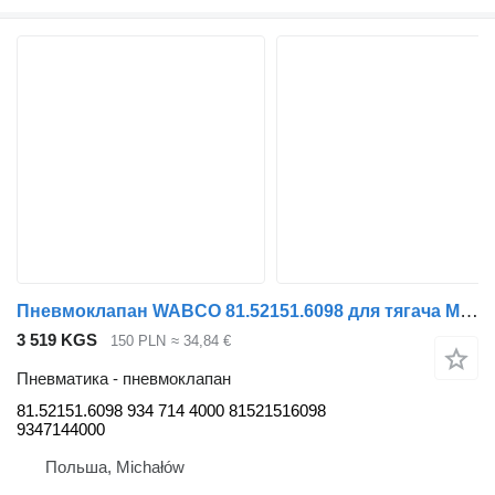
Пневмоклапан WABCO 81.52151.6098 для тягача MAN TGS
3 519 KGS
150 PLN
≈ 34,84 €
Пневматика - пневмоклапан
81.52151.6098 934 714 4000 81521516098
9347144000
Польша, Michałów