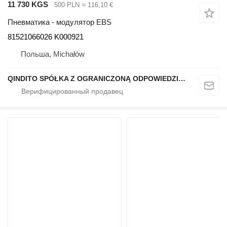
11 730 KGS
500 PLN
≈ 116,10 €
Пневматика - модулятор EBS
81521066026 K000921
Польша, Michałów
QINDITO SPÓŁKA Z OGRANICZONĄ ODPOWIEDZIALNOŚCIĄ