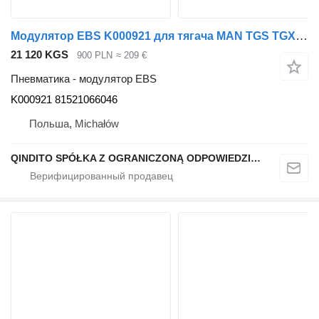
Модулятор EBS K000921 для тягача MAN TGS TGX TGA
21 120 KGS
900 PLN
≈ 209 €
Пневматика - модулятор EBS
K000921 81521066046
Польша, Michałów
QINDITO SPÓŁKA Z OGRANICZONĄ ODPOWIEDZIALNOŚCIĄ