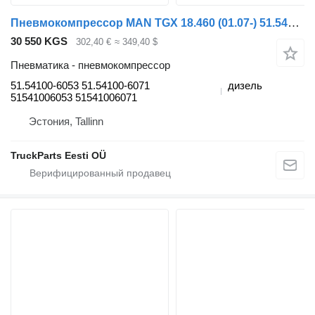
Пневмокомпрессор MAN TGX 18.460 (01.07-) 51.54100-6053 для тягача MAN TGL, TGM, TGS, TGX (2005-2021)
30 550 KGS
302,40 €
≈ 349,40 $
Пневматика - пневмокомпрессор
51.54100-6053 51.54100-6071
дизель
51541006053 51541006071
Эстония, Tallinn
TruckParts Eesti OÜ