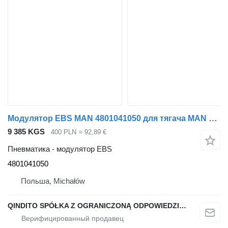
Модулятор EBS MAN 4801041050 для тягача MAN TGL TGM
9 385 KGS
400 PLN
≈ 92,89 €
Пневматика - модулятор EBS
4801041050
Польша, Michałów
QINDITO SPÓŁKA Z OGRANICZONĄ ODPOWIEDZIALNOŚCIĄ