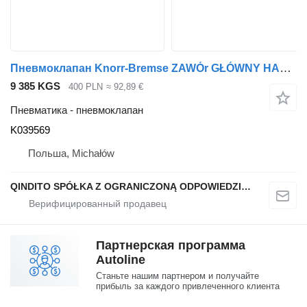
Пневмоклапан Knorr-Bremse ZAWÓr GŁÓWNY HAMULCOWY EBS K039569 для тягача MAN TGA
9 385 KGS
400 PLN
≈ 92,89 €
Пневматика - пневмоклапан
K039569
Польша, Michałów
QINDITO SPÓŁKA Z OGRANICZONĄ ODPOWIEDZIALNOŚCIĄ
Партнерская программа
Autoline
Станьте нашим партнером и получайте
прибыль за каждого привлеченного клиента