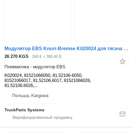
Модулятор EBS Knorr-Bremse K020024 для тягача MAN
26 270 KGS
260 €
≈ 300,40 $
Пневматика - модулятор EBS
K020024, 81521066050, 81.52106-6050,
81521066017, 81.52106.6017, 81521066026,
81.52106.6026,...
Польша, Kargowa
TruckParts Systems