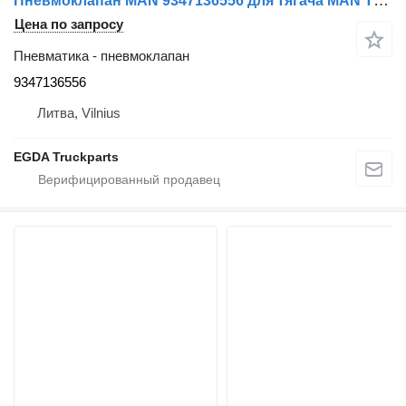
Пневмоклапан MAN 9347136556 для тягача MAN TGX
Цена по запросу
Пневматика - пневмоклапан
9347136556
Литва, Vilnius
EGDA Truckparts