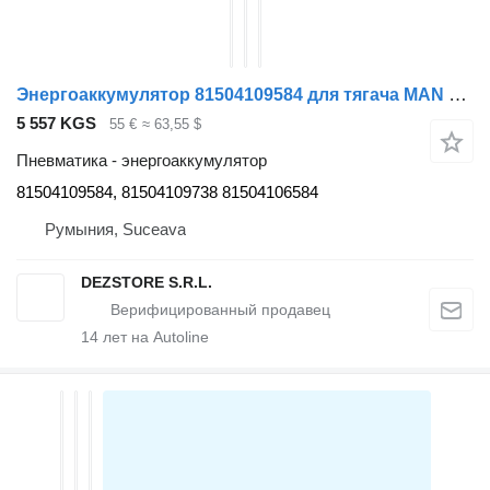
Энергоаккумулятор 81504109584 для тягача MAN TGL
5 557 KGS
55 €
≈ 63,55 $
Пневматика - энергоаккумулятор
81504109584, 81504109738 81504106584
Румыния, Suceava
DEZSTORE S.R.L.
14
лет на Autoline