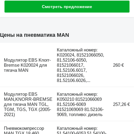
Смотреть предложение
Цены на пневматика MAN
Каталожный номер:
K020024, 81521066050,
Модулятор EBS Knorr-
81.52106-6050,
Bremse K020024 для
81521066017,
260 €
тягача MAN
81.52106.6017,
81521066026,
81.52106.6026,...
Модулятор EBS
Каталожный номер:
MAN,KNORR-BREMSE
K050210 81521066069
для тягача MAN TGL,
81.52106-6069
257,26 €
TGM, TGS, TGX (2005-
81521069069 81.52106-
2021)
9069, топливо: дизель
Пневмокомпрессор
Каталожный номер:
MAN TGX 18.460
51.54100-6053 51.54100-