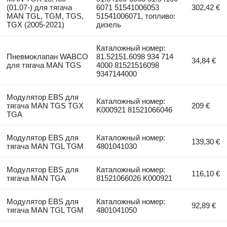
(01.07-) для тягача
6071 51541006053
302,42 €
MAN TGL, TGM, TGS,
51541006071, топливо:
TGX (2005-2021)
дизель
Каталожный номер:
Пневмоклапан WABCO
81.52151.6098 934 714
34,84 €
для тягача MAN TGS
4000 81521516098
9347144000
Модулятор EBS для
Каталожный номер:
тягача MAN TGS TGX
209 €
K000921 81521066046
TGA
Модулятор EBS для
Каталожный номер:
139,30 €
тягача MAN TGL TGM
4801041030
Модулятор EBS для
Каталожный номер:
116,10 €
тягача MAN TGA
81521066026 K000921
Модулятор EBS для
Каталожный номер:
92,89 €
тягача MAN TGL TGM
4801041050