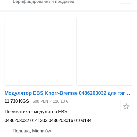
Модулятор EBS Knorr-Bremse 0486203032 для тягача MAN TGA
11 730 KGS
500 PLN
≈ 116,10 €
Пневматика - модулятор EBS
0486203032 0141303 0436203016 0109184
Польша, Michałów