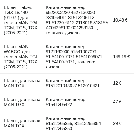
Шланг Haldex
Каталожный номер:
TGX 18.440
9522002220 4527130020
(01.07-) для
334064011 81512206112
10,48 €
тягача MAN TGL,
81.51220-6112 2118016 318159
TGM, TGS, TGX
A004298130 004298130...,
(2005-2021)
топливо: дизель
Шланг MAN,
Каталожный номер:
WABCO для
9121160000 51541007071
тягача MAN TGL,
51.54100-7071 51541009071
149,19 €
TGM, TGS, TGX
51.54100-9071, топливо:
(2005-2021)
дизель
Шланг для тягача
Каталожный номер:
12 €
MAN TGX
81512010436 81512010421
Шланг для тягача
Каталожный номер:
47 €
MAN TGX
51541205422
Каталожный номер:
Шланг для тягача
81512265855, 81512265854
39 €
MAN TGX
81512265850