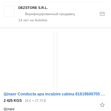
DEZSTORE S.R.L.
14
лет на Autoline
Шланг Conducta apa incalzire cabina 81619600705 для тягача MAN TGA
2 425 KGS
24 €
≈ 27,73 $
Шланг