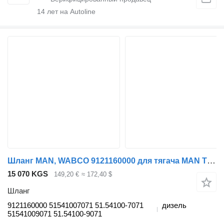
14
лет на Autoline
Шланг MAN, WABCO 9121160000 для тягача MAN TGL, TGM, TGS, TGX (2005-2021)
15 070 KGS
149,20 €
≈ 172,40 $
Шланг
9121160000 51541007071 51.54100-7071
дизель
51541009071 51.54100-9071