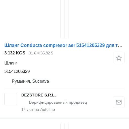
Шланг Conducta compresor aer 51541205329 для тягача MAN TGM
3 132 KGS
31 €
≈ 35,82 $
Шланг
51541205329
Румыния, Suceava
DEZSTORE S.R.L.
14
лет на Autoline