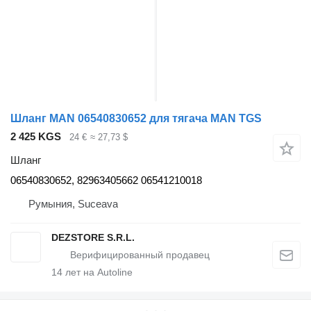
Шланг MAN 06540830652 для тягача MAN TGS
2 425 KGS
24 €
≈ 27,73 $
Шланг
06540830652, 82963405662 06541210018
Румыния, Suceava
DEZSTORE S.R.L.
14
лет на Autoline