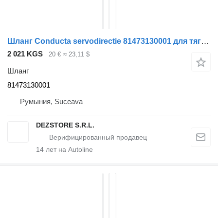
Шланг Conducta servodirectie 81473130001 для тягача MAN TGA
2 021 KGS
20 €
≈ 23,11 $
Шланг
81473130001
Румыния, Suceava
DEZSTORE S.R.L.
14
лет на Autoline