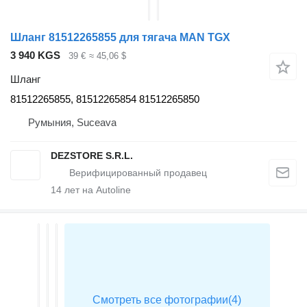
Шланг 81512265855 для тягача MAN TGX
3 940 KGS
39 €
≈ 45,06 $
Шланг
81512265855, 81512265854 81512265850
Румыния, Suceava
DEZSTORE S.R.L.
14
лет на Autoline