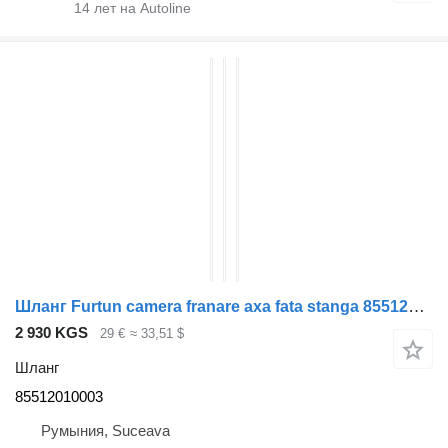
14
лет на Autoline
Шланг Furtun camera franare axa fata stanga 85512010003 для тягача MAN TGM
2 930 KGS
29 €
≈ 33,51 $
Шланг
85512010003
Румыния, Suceava