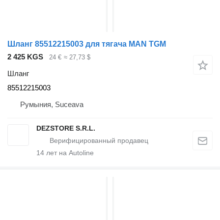
Шланг 85512215003 для тягача MAN TGM
2 425 KGS
24 €
≈ 27,73 $
Шланг
85512215003
Румыния, Suceava
DEZSTORE S.R.L.
14
лет на Autoline