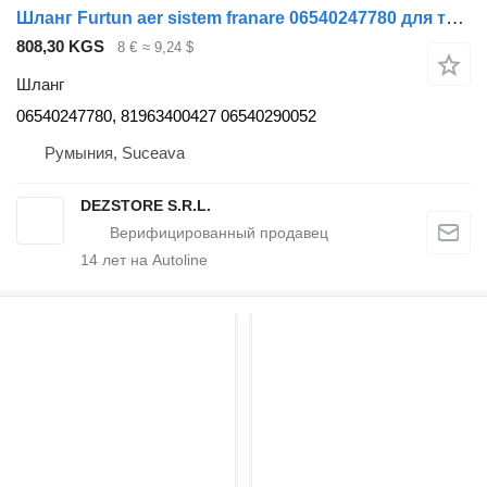
Шланг Furtun aer sistem franare 06540247780 для тягача MAN TGX
808,30 KGS
8 €
≈ 9,24 $
Шланг
06540247780, 81963400427 06540290052
Румыния, Suceava
DEZSTORE S.R.L.
14
лет на Autoline