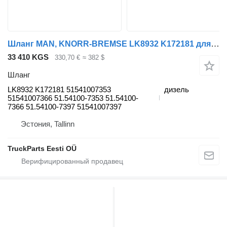
Шланг MAN, KNORR-BREMSE LK8932 K172181 для тягача MAN TGS,TGX NTG (2020-)
33 410 KGS
330,70 €
≈ 382 $
Шланг
LK8932 K172181 51541007353
дизель
51541007366 51.54100-7353 51.54100-
7366 51.54100-7397 51541007397
Эстония, Tallinn
TruckParts Eesti OÜ