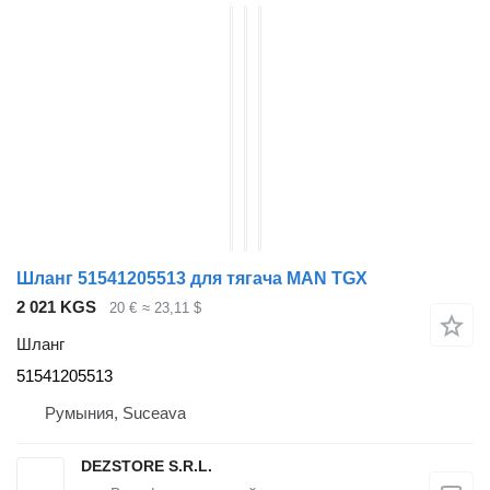
Шланг 51541205513 для тягача MAN TGX
2 021 KGS
20 €
≈ 23,11 $
Шланг
51541205513
Румыния, Suceava
DEZSTORE S.R.L.