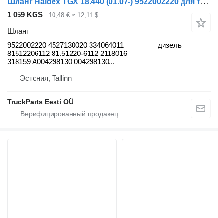
Шланг Haldex TGX 18.440 (01.07-) 9522002220 для тягача MAN TGL, TGM, TGS, TGX (2005-2021)
1 059 KGS
10,48 €
≈ 12,11 $
Шланг
9522002220 4527130020 334064011
дизель
81512206112 81.51220-6112 2118016
318159 A004298130 004298130...
Эстония, Tallinn
TruckParts Eesti OÜ