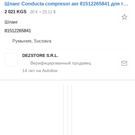
Шланг Conducta compresor aer 81512265841 для тягача MAN TGX
2 021 KGS
20 €
≈ 23,11 $
Шланг
81512265841
Румыния, Suceava
DEZSTORE S.R.L.
14
лет на Autoline