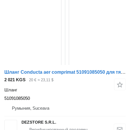
Шланг Conducta aer comprimat 51091085050 для тягача MAN TGX
2 021 KGS
20 €
≈ 23,11 $
Шланг
51091085050
Румыния, Suceava
DEZSTORE S.R.L.