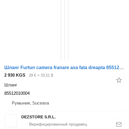
Шланг Furtun camera franare axa fata dreapta 85512010004 для тягача MAN TGM
2 930 KGS
29 €
≈ 33,51 $
Шланг
85512010004
Румыния, Suceava
DEZSTORE S.R.L.