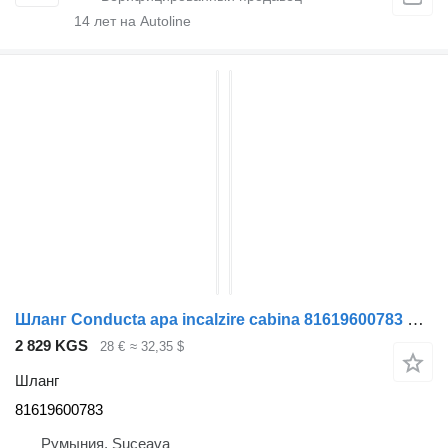
14
лет на Autoline
Шланг Conducta apa incalzire cabina 81619600783 для тягача MAN TGX
2 829 KGS
28 €
≈ 32,35 $
Шланг
81619600783
Румыния, Suceava