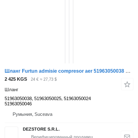
Шланг Furtun admisie compresor aer 51963050038 для тягача MAN TGX
2 425 KGS
24 €
≈ 27,73 $
Шланг
51963050038, 51963050025, 51963050024
51963050046
Румыния, Suceava
DEZSTORE S.R.L.