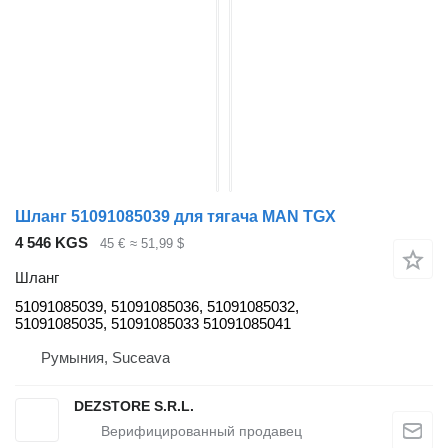
Шланг 51091085039 для тягача MAN TGX
4 546 KGS
45 €
≈ 51,99 $
Шланг
51091085039, 51091085036, 51091085032,
51091085035, 51091085033 51091085041
Румыния, Suceava
DEZSTORE S.R.L.