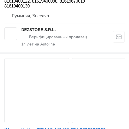
81619400122, 81619400098, 81619670019
81619400130
Румыния, Suceava
DEZSTORE S.R.L.
14
лет на Autoline