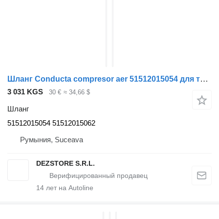
Шланг Conducta compresor aer 51512015054 для тягача MAN TGS
3 031 KGS
30 €
≈ 34,66 $
Шланг
51512015054 51512015062
Румыния, Suceava
DEZSTORE S.R.L.
14
лет на Autoline