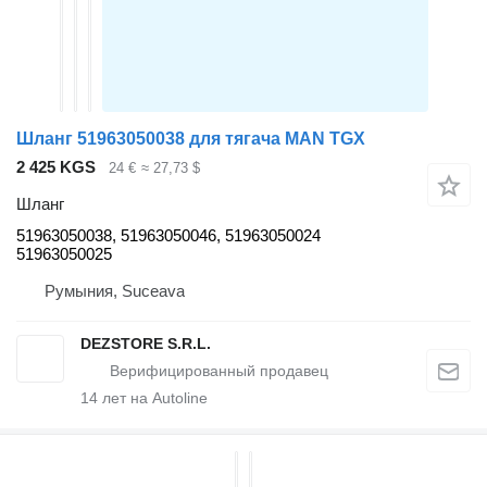
Шланг 51963050038 для тягача MAN TGX
2 425 KGS
24 €
≈ 27,73 $
Шланг
51963050038, 51963050046, 51963050024
51963050025
Румыния, Suceava
DEZSTORE S.R.L.
14
лет на Autoline