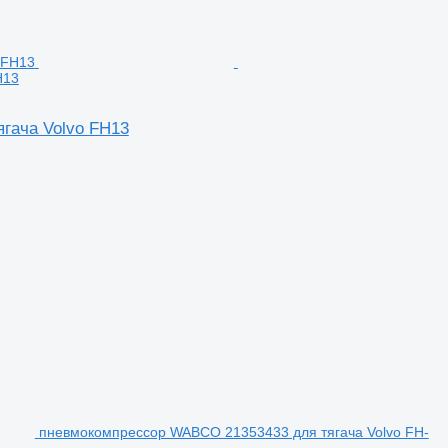
H13
ягача Volvo FH13
пневмокомпрессор WABCO 21353433 для тягача Volvo FH-