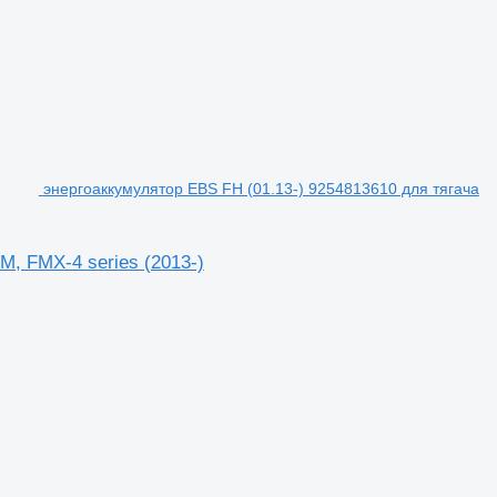
энергоаккумулятор EBS FH (01.13-) 9254813610 для тягача
M, FMX-4 series (2013-)