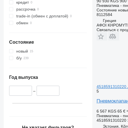
90 930 KGS
900 
кредит
Пневматика - п
рассрочка
Состояние
новы
8112584
trade-in (обмен с доплатой)
Греция
обмен
ΑΦΟΙ ΚΗΡΟΜΥΤΗ
Связаться с пр
Состояние
новый
б/у
Год выпуска
4518591310220 д
–
5
Пневмоклапан 
6 567 KGS
65 €
Пневматика - п
4518591310220 
Эстония, Kõr
Не хватает фильтров?