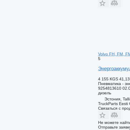
Volvo FH, FM, FM
5
Энергоаккумул
4 155 KGS
41,13
Пневматика - эн
9254813610 02.
дизель
Эстония, Tall
TruckParts Eesti
Связаться с пр
Не можете найти
Отправьте заявк