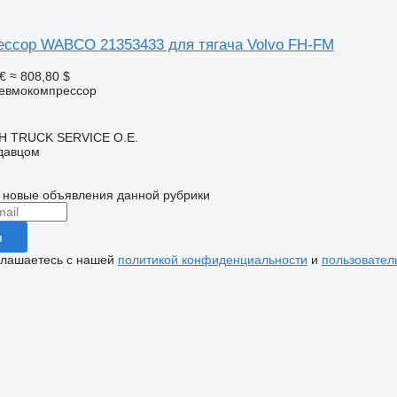
ссор WABCO 21353433 для тягача Volvo FH-FM
€
≈ 808,80 $
невмокомпрессор
 TRUCK SERVICE Ο.Ε.
одавцом
 новые объявления данной рубрики
я
глашаетесь с нашей
политикой конфиденциальности
и
пользовател