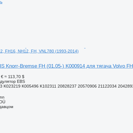
ть
12, FH16, NH12, FH, VNL780 (1993-2014)
 Knorr-Bremse FH (01.05-) K000914 для тягача Volvo FH
 €
≈ 113,70 $
одулятор EBS
3 K023219 K005496 K102311 20828237 20570906 21122034 2042893
inn
 OÜ
одавцом