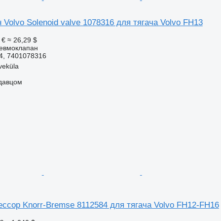
Volvo Solenoid valve 1078316 для тягача Volvo FH13
 €
≈ 26,29 $
невмоклапан
4, 7401078316
veküla
одавцом
ссор Knorr-Bremse 8112584 для тягача Volvo FH12-FH16