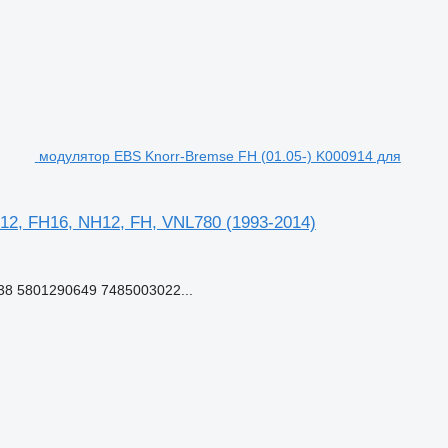
модулятор EBS Knorr-Bremse FH (01.05-) K000914 для
12, FH16, NH12, FH, VNL780 (1993-2014)
8 5801290649 7485003022...