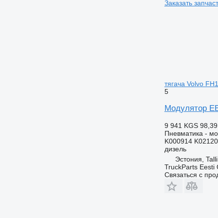
Заказать запчас
тягача Volvo FH
5
Модулятор EBS
9 941 KGS
98,39
Пневматика - м
K000914 K02120
дизель
Эстония, Tall
TruckParts Eesti
Связаться с пр