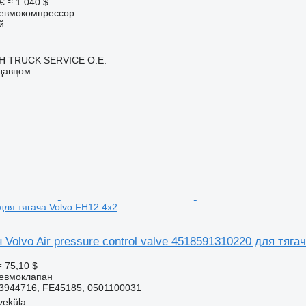
€
≈ 1 040 $
невмокомпрессор
й
 TRUCK SERVICE Ο.Ε.
одавцом
ля тягача Volvo FH12 4x2
Volvo Air pressure control valve 4518591310220 для тяга
≈ 75,10 $
невмоклапан
3944716, FE45185, 0501100031
veküla