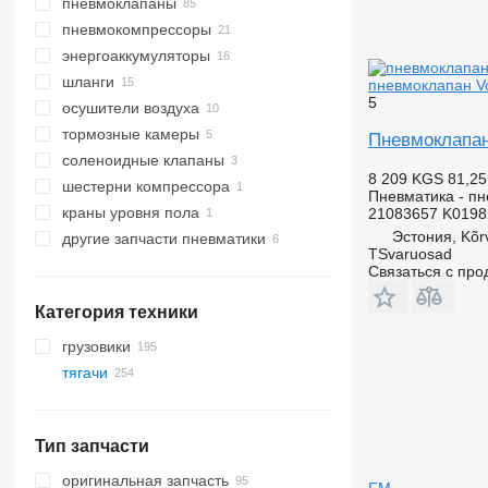
пневмоклапаны
пневмокомпрессоры
энергоаккумуляторы
шланги
пневмоклапан Vol
5
осушители воздуха
тормозные камеры
Пневмоклапан 
соленоидные клапаны
8 209 KGS
81,25
шестерни компрессора
Пневматика - п
краны уровня пола
21083657 K0198
Эстония, Kõr
другие запчасти пневматики
TSvaruosad
Связаться с пр
Категория техники
грузовики
тягачи
Тип запчасти
оригинальная запчасть