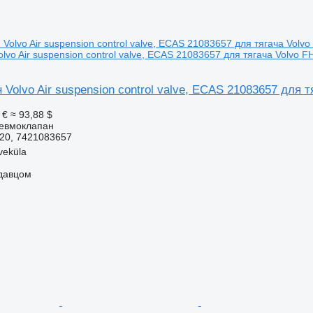
vo Air suspension control valve, ECAS 21083657 для тягача Volvo F
Volvo Air suspension control valve, ECAS 21083657 для т
 €
≈ 93,88 $
невмоклапан
20, 7421083657
veküla
одавцом