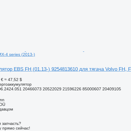
X-4 series (2013-)
ятор EBS FH (01.13-) 9254813610 для тягача Volvo FH, F
 €
≈ 47,52 $
ергоаккумулятор
06.2424.051 20466073 20522029 21596226 85000607 20409105
inn
 OÜ
одавцом
 запчасть?
у прямо сейчас!