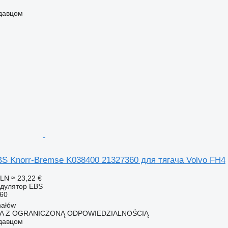
одавцом
S Knorr-Bremse K038400 21327360 для тягача Volvo FH4
PLN
≈ 23,22 €
одулятор EBS
60
hałów
KA Z OGRANICZONĄ ODPOWIEDZIALNOŚCIĄ
одавцом