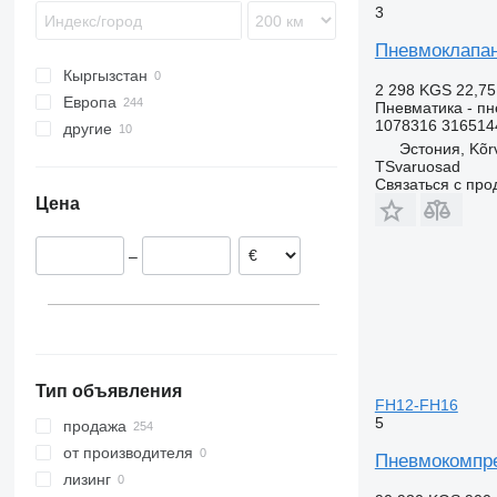
3
FMX
FH16
FL7
FM7
Пневмоклапан 
N-series
FH 440
FL10
FM9
FH16 550
Кыргызстан
VNL
FH 500
FL12
FM11
2 298 KGS
22,75
Европа
FL240
FM12
Пневматика - п
1078316 316514
другие
Эстония
FL 280
FM13
Эстония, Kõr
Польша
Украина
TSvaruosad
Литва
Связаться с пр
Цена
Португалия
Румыния
–
Нидерланды
Греция
Италия
показать все
Тип объявления
FH12-FH16
5
продажа
от производителя
Пневмокомпре
лизинг