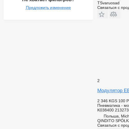
TSvaruosad
Предложить изменение
Связаться с пр
2
Модулятор EB
2 346 KGS
100 
Пневматика - м
K038400 213273
Польша, Mic
QINDITO SPÓŁ
Связаться с пр