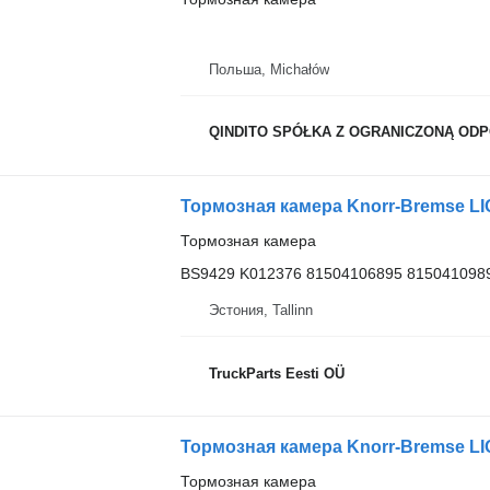
Польша, Michałów
QINDITO SPÓŁKA Z OGRANICZONĄ OD
Тормозная камера
BS9429 K012376 81504106895 8150410989
Эстония, Tallinn
TruckParts Eesti OÜ
Тормозная камера