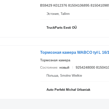
BS9429 K012376 81504106895 8150410989
Эстония, Tallinn
TruckParts Eesti OÜ
Тормозная камера
Состояние
новый
9254248000 815041
Польша, Smolno Wielkie
Auto Perfekt Michał Urbaniak