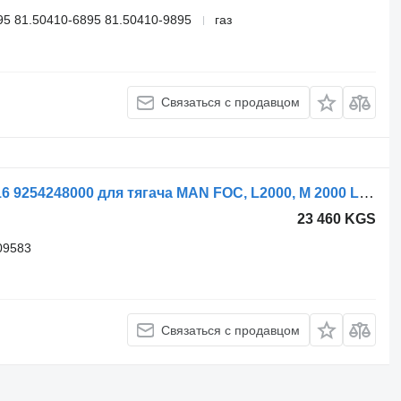
5 81.50410-6895 81.50410-9895
газ
Связаться с продавцом
Тормозная камера WABCO tył L 16/16 9254248000 для тягача MAN FOC, L2000, M 2000 L, TGL
23 460 KGS
09583
Связаться с продавцом