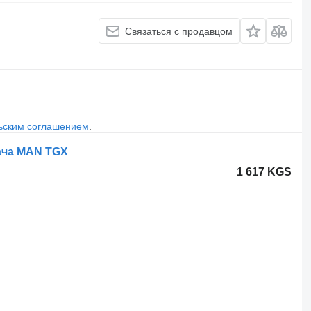
Связаться с продавцом
ьским соглашением
.
гача MAN TGX
1 617 KGS