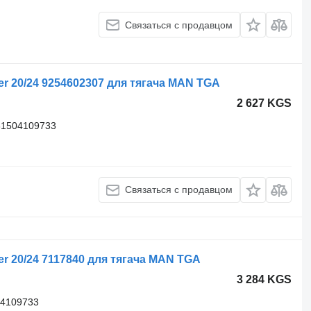
Связаться с продавцом
r 20/24 9254602307 для тягача MAN TGA
2 627 KGS
81504109733
Связаться с продавцом
r 20/24 7117840 для тягача MAN TGA
3 284 KGS
04109733