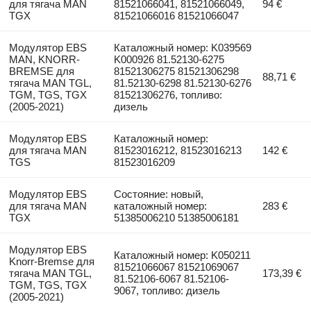
для тягача MAN
81521066041, 81521066049,
94 €
TGX
81521066016 81521066047
Модулятор EBS
Каталожный номер: K039569
MAN, KNORR-
K000926 81.52130-6275
BREMSE для
81521306275 81521306298
88,71 €
тягача MAN TGL,
81.52130-6298 81.52130-6276
TGM, TGS, TGX
81521306276, топливо:
(2005-2021)
дизель
Модулятор EBS
Каталожный номер:
для тягача MAN
81523016212, 81523016213
142 €
TGS
81523016209
Модулятор EBS
Состояние: новый,
для тягача MAN
каталожный номер:
283 €
TGX
51385006210 51385006181
Модулятор EBS
Каталожный номер: K050211
Knorr-Bremse для
81521066067 81521069067
тягача MAN TGL,
173,39 €
81.52106-6067 81.52106-
TGM, TGS, TGX
9067, топливо: дизель
(2005-2021)