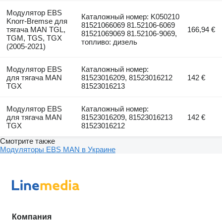
Модулятор EBS
Каталожный номер: K050210
Knorr-Bremse для
81521066069 81.52106-6069
тягача MAN TGL,
166,94 €
81521069069 81.52106-9069,
TGM, TGS, TGX
топливо: дизель
(2005-2021)
Модулятор EBS
Каталожный номер:
для тягача MAN
81523016209, 81523016212
142 €
TGX
81523016213
Модулятор EBS
Каталожный номер:
для тягача MAN
81523016209, 81523016213
142 €
TGX
81523016212
Смотрите также
Модуляторы EBS MAN в Украине
Компания