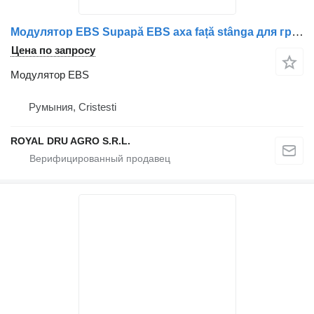
Модулятор EBS Supapă EBS axa față stânga для грузовика MAN 8152106 6047 81521066047 81521066049 8152106 6049 81521069049 8152106 9049 81521066016 8152106 6016 81521066025 8152106 6025 815210
Цена по запросу
Модулятор EBS
Румыния, Cristesti
ROYAL DRU AGRO S.R.L.