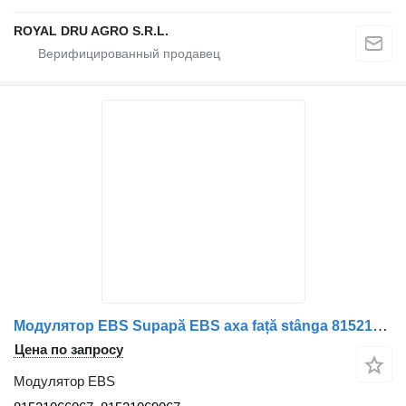
ROYAL DRU AGRO S.R.L.
Модулятор EBS Supapă EBS axa față stânga 81521066067 для грузовика MAN 81521066067 / 81521069067
Цена по запросу
Модулятор EBS