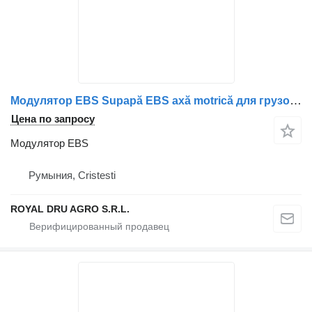
Модулятор EBS Supapă EBS axă motrică для грузовика MAN – Coduri: 81521066059, 81521066066, 81521066040, 81521066072, 81521069066
Цена по запросу
Модулятор EBS
Румыния, Cristesti
ROYAL DRU AGRO S.R.L.