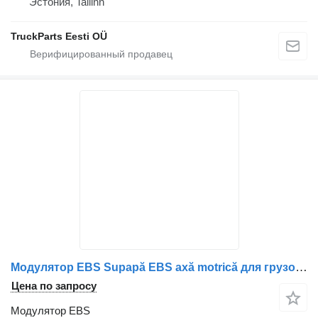
Эстония, Tallinn
TruckParts Eesti OÜ
Модулятор EBS Supapă EBS axă motrică для грузовика MAN 81521066059/81521066066/81521066040/81521066072/81521069066
Цена по запросу
Модулятор EBS