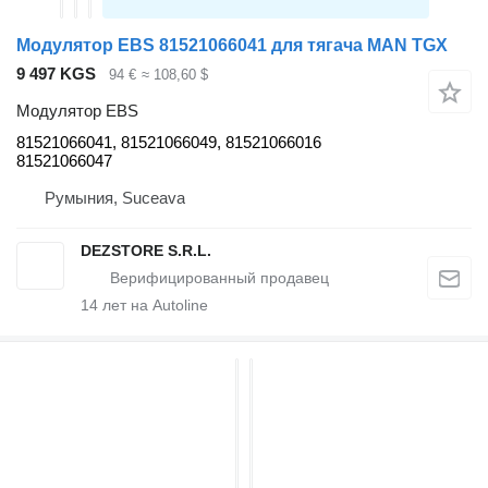
Модулятор EBS 81521066041 для тягача MAN TGX
9 497 KGS
94 €
≈ 108,60 $
Модулятор EBS
81521066041, 81521066049, 81521066016
81521066047
Румыния, Suceava
DEZSTORE S.R.L.
14
лет на Autoline