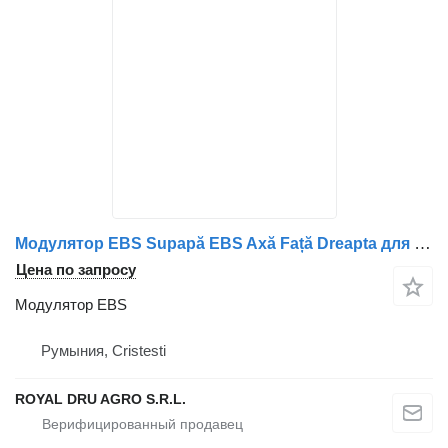
Модулятор EBS Supapă EBS Axă Față Dreapta для грузовика MAN Coduri: 81521066013, 81521066001, 81521066002, 81521066004
Цена по запросу
Модулятор EBS
Румыния, Cristesti
ROYAL DRU AGRO S.R.L.