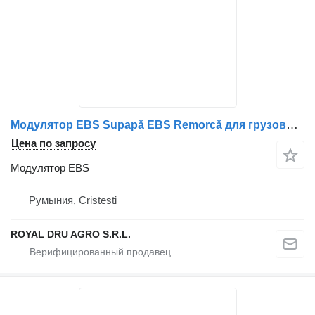
Модулятор EBS Supapă EBS Remorcă для грузовика MAN (Coduri: 8152301-6213, 81523016213, 8152301-6212, 81523016212, 8152301-6209, 81523016209, 81523019213, 8152301-9213, 81523016207, 8152301-6207)
Цена по запросу
Модулятор EBS
Румыния, Cristesti
ROYAL DRU AGRO S.R.L.