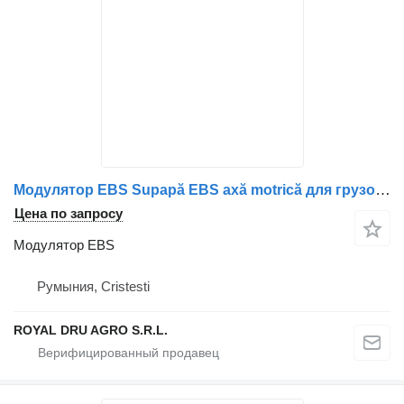
Модулятор EBS Supapă EBS axă motrică для грузовика MAN 8152106-6014 / 81521066014 / 81521069014 / 8152106-9014
Цена по запросу
Модулятор EBS
Румыния, Cristesti
ROYAL DRU AGRO S.R.L.