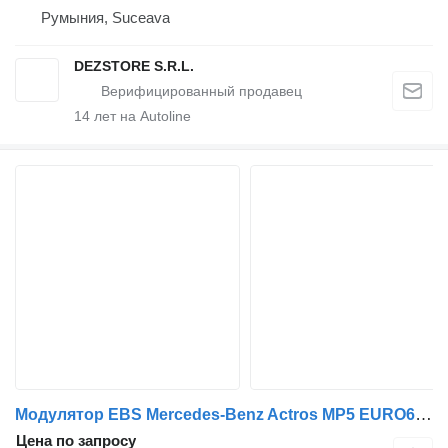
Румыния, Suceava
DEZSTORE S.R.L.
14
лет на Autoline
Модулятор EBS Mercedes-Benz Actros MP5 EURO6 keys, ignition set, ECU control 2059054316, 205 Mercedes для тягача MAN Mercedes Benz Actros MP5 EURO6 keys, ignition set, ECU control 2059054316, 2059055109, 2059059011
Цена по запросу