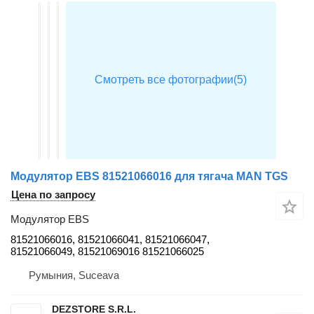
Модулятор EBS 81521066016 для тягача MAN TGS
Цена по запросу
Модулятор EBS
81521066016, 81521066041, 81521066047,
81521066049, 81521069016 81521066025
Румыния, Suceava
DEZSTORE S.R.L.