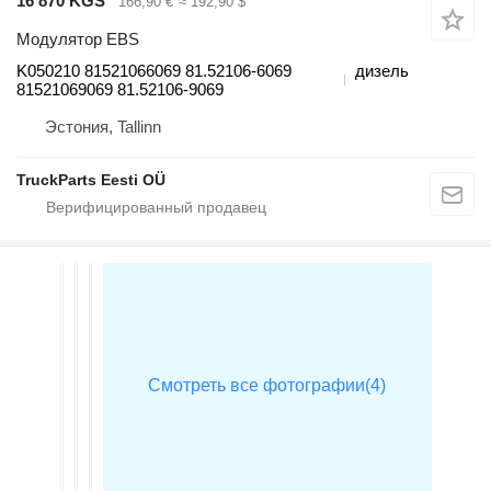
16 870 KGS
166,90 €
≈ 192,90 $
Модулятор EBS
K050210 81521066069 81.52106-6069
дизель
81521069069 81.52106-9069
Эстония, Tallinn
TruckParts Eesti OÜ