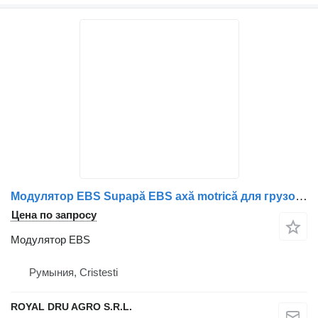
Модулятор EBS Supapă EBS axă motrică для грузовика MAN 81521066059 / 81521066066 / 81521066040 / 1527245 / 81521066072 / 81521069066
Цена по запросу
Модулятор EBS
Румыния, Cristesti
ROYAL DRU AGRO S.R.L.