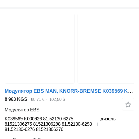
Модулятор EBS MAN, KNORR-BREMSE K039569 K000926 для тягача MAN TGL, TGM, TGS, TGX (2005-2021)
8 963 KGS
88,71 €
≈ 102,50 $
Модулятор EBS
K039569 K000926 81.52130-6275
дизель
81521306275 81521306298 81.52130-6298
81.52130-6276 81521306276