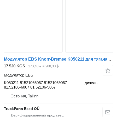
Модулятор EBS Knorr-Bremse K050211 для тягача MAN TGL, TGM, TGS, TGX (2005-2021)
17 520 KGS
173,40 €
≈ 200,30 $
Модулятор EBS
K050211 81521066067 81521069067
дизель
81.52106-6067 81.52106-9067
Эстония, Tallinn
TruckParts Eesti OÜ