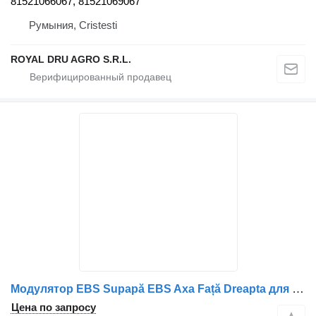
81521066067, 81521069067
Румыния, Cristesti
ROYAL DRU AGRO S.R.L.
Модулятор EBS Supapă EBS Axa Față Dreapta для грузовика MAN 81521066067 / 81521069067
Цена по запросу