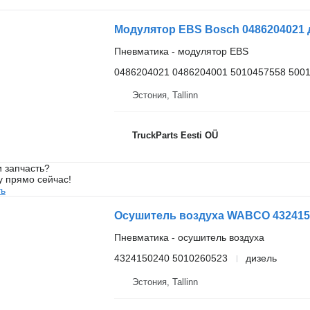
Модулятор EBS Bosch 0486204021 д
Пневматика - модулятор EBS
0486204021 0486204001 5010457558 500
Эстония, Tallinn
TruckParts Eesti OÜ
 запчасть?
у прямо сейчас!
ть
Осушитель воздуха WABCO 43241502
Пневматика - осушитель воздуха
4324150240 5010260523
дизель
Эстония, Tallinn