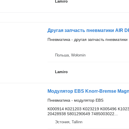
Lamiro
Пневматика - другая запчасть пневматики
Польша, Wołomin
Lamiro
Пневматика - модулятор EBS
K000914 K021203 K023219 K005496 K1023
20428938 5801290649 7485003022...
Эстония, Tallinn