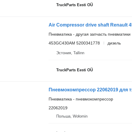
TruckParts Eesti OÜ
Air Сompressor drive shaft Renault
Пневматика - другая запчасть пневматики
453GC430AM 5200341778
дизель
Эстония, Tallinn
TruckParts Eesti OÜ
Пневмокомпрессор 22062019 для т
Пневматика - пневмокомпрессор
22062019
Польша, Wołomin