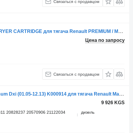
Связаться с продавцом
Другая запчасть пневматики AIR DRYER CARTRIDGE для тягача Renault PREMIUM / MAGNUM DXi
Цена по запросу
Связаться с продавцом
Модулятор EBS Knorr-Bremse Magnum Dxi (01.05-12.13) K000914 для тягача Renault Magnum (1990-2014)
9 926 KGS
11 20828237 20570906 21122034
дизель