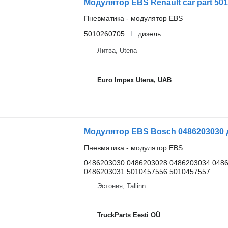
Модулятор EBS Renault car part 50
Пневматика - модулятор EBS
5010260705
дизель
Литва, Utena
Euro Impex Utena, UAB
Модулятор EBS Bosch 0486203030 д
Пневматика - модулятор EBS
0486203030 0486203028 0486203034 048
0486203031 5010457556 5010457557...
Эстония, Tallinn
TruckParts Eesti OÜ