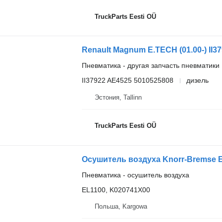
TruckParts Eesti OÜ
Renault Magnum E.TECH (01.00-) II3
Пневматика - другая запчасть пневматики
II37922 AE4525 5010525808
дизель
Эстония, Tallinn
TruckParts Eesti OÜ
Осушитель воздуха Knorr-Bremse 
Пневматика - осушитель воздуха
EL1100, K020741X00
Польша, Kargowa