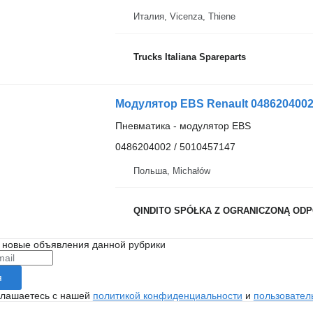
Италия, Vicenza, Thiene
Trucks Italiana Spareparts
Модулятор EBS Renault 0486204002
Пневматика - модулятор EBS
0486204002 / 5010457147
Польша, Michałów
QINDITO SPÓŁKA Z OGRANICZONĄ OD
 новые объявления данной рубрики
я
глашаетесь с нашей
политикой конфиденциальности
и
пользовател