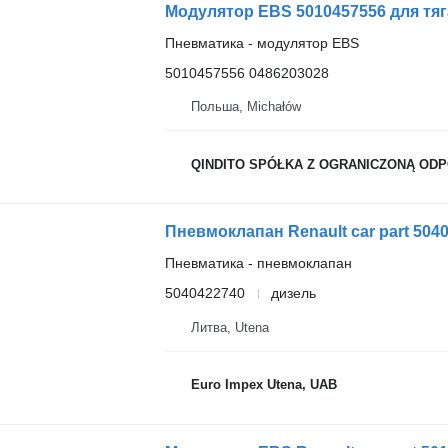
Модулятор EBS 5010457556 для тя
Пневматика - модулятор EBS
5010457556 0486203028
Польша, Michałów
QINDITO SPÓŁKA Z OGRANICZONĄ OD
Пневмоклапан Renault car part 504
Пневматика - пневмоклапан
5040422740
дизель
Литва, Utena
Euro Impex Utena, UAB