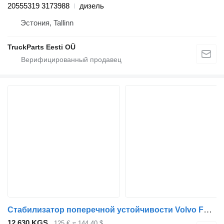
20555319 3173988
дизель
Эстония, Tallinn
TruckParts Eesti OÜ
Стабилизатор поперечной устойчивости Volvo FH (01.12-) 22357937 для тягача Volvo FH, FM, FMX-4 series (2013-)
12 630 KGS
125 €
≈ 144,40 $