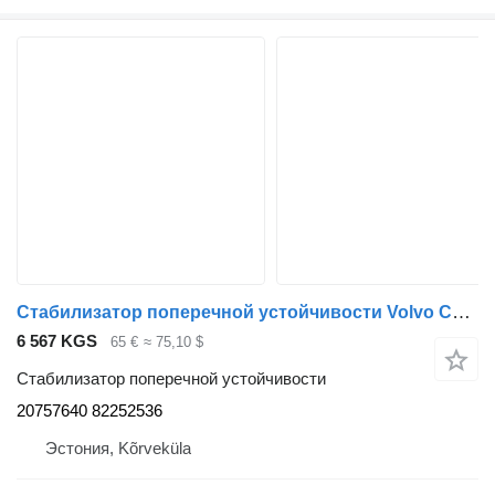
Стабилизатор поперечной устойчивости Volvo Cab anti roll bar 20757640 для тягача Volvo FE280
6 567 KGS
65 €
≈ 75,10 $
Стабилизатор поперечной устойчивости
20757640 82252536
Эстония, Kõrveküla