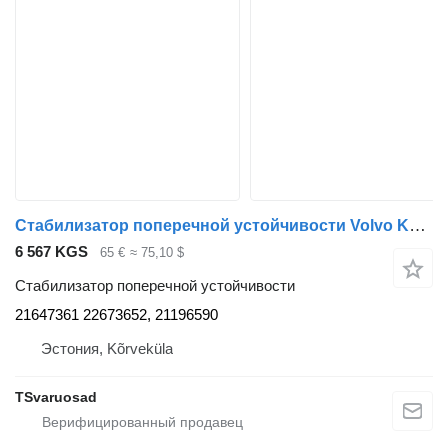
Стабилизатор поперечной устойчивости Volvo Kabiini kandur, tagumine 21647361 для тягача Volvo FH
6 567 KGS
65 €
≈ 75,10 $
Стабилизатор поперечной устойчивости
21647361 22673652, 21196590
Эстония, Kõrveküla
TSvaruosad