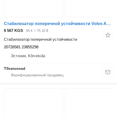
Стабилизатор поперечной устойчивости Volvo Anti-roll bar 20726581 для тягача Volvo FE280
6 567 KGS
65 €
≈ 75,10 $
Стабилизатор поперечной устойчивости
20726581 23855298
Эстония, Kõrveküla
TSvaruosad