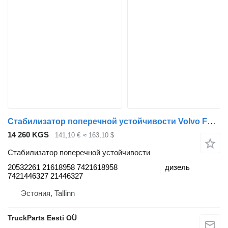
Стабилизатор поперечной устойчивости Volvo FH (01.05-) 20532261 для тягача Volvo FH12, FH16, NH12, FH, VNL780 (1993-2014)
14 260 KGS
141,10 €
≈ 163,10 $
Стабилизатор поперечной устойчивости
20532261 21618958 7421618958
дизель
7421446327 21446327
Эстония, Tallinn
TruckParts Eesti OÜ