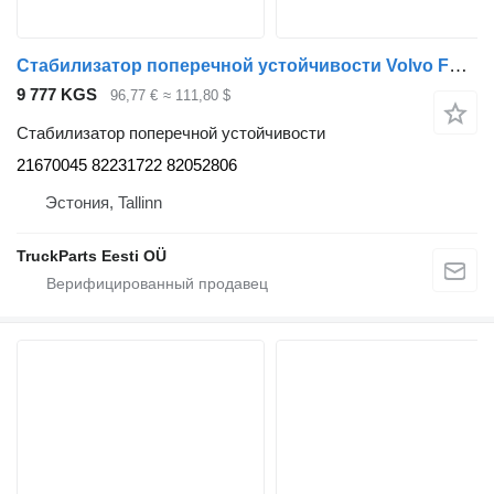
Стабилизатор поперечной устойчивости Volvo FE (01.13-) 21670045 для тягача Volvo FL, FE (2013-)
9 777 KGS
96,77 €
≈ 111,80 $
Стабилизатор поперечной устойчивости
21670045 82231722 82052806
Эстония, Tallinn
TruckParts Eesti OÜ