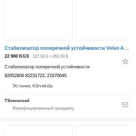
Стабилизатор поперечной устойчивости Volvo Anti-roll bar 82052806 для тягача Volvo FE280
22 980 KGS
227,50 €
≈ 262,90 $
Стабилизатор поперечной устойчивости
82052806 82231722, 21670045
Эстония, Kõrveküla
TSvaruosad