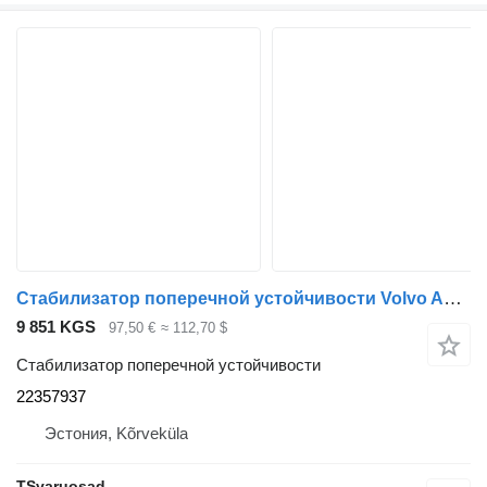
Стабилизатор поперечной устойчивости Volvo Anti-roll bar 22357937 для тягача Volvo FH
9 851 KGS
97,50 €
≈ 112,70 $
Стабилизатор поперечной устойчивости
22357937
Эстония, Kõrveküla
TSvaruosad