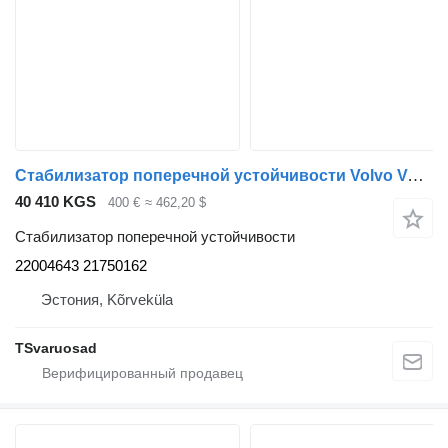
Стабилизатор поперечной устойчивости Volvo Volvo FH kabiini torsioonvarras 22004643 для тягача Volvo FH
40 410 KGS
400 €
≈ 462,20 $
Стабилизатор поперечной устойчивости
22004643 21750162
Эстония, Kõrveküla
TSvaruosad