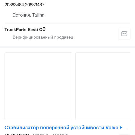
20883484 20883487
Эстония, Tallinn
TruckParts Eesti OÜ
Стабилизатор поперечной устойчивости Volvo FE (01.13-) 20883483 для тягача Volvo FL, FE (2013-)