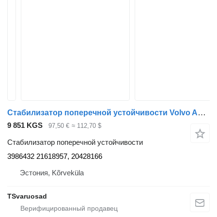
Стабилизатор поперечной устойчивости Volvo Anti-roll bar 3986432 для тягача Volvo FH12
9 851 KGS
97,50 €
≈ 112,70 $
Стабилизатор поперечной устойчивости
3986432 21618957, 20428166
Эстония, Kõrveküla
TSvaruosad