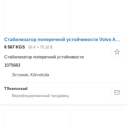
Стабилизатор поперечной устойчивости Volvo Anti-roll bar 1075683 для тягача Volvo FH12
6 567 KGS
65 €
≈ 75,10 $
Стабилизатор поперечной устойчивости
1075683
Эстония, Kõrveküla
TSvaruosad