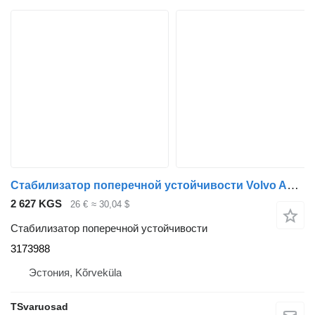
Стабилизатор поперечной устойчивости Volvo Anti-roll bar bracket 3173988 для тягача Volvo FH13
2 627 KGS
26 €
≈ 30,04 $
Стабилизатор поперечной устойчивости
3173988
Эстония, Kõrveküla
TSvaruosad