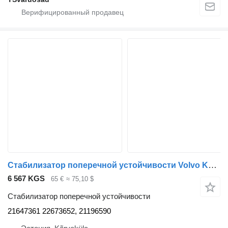
Стабилизатор поперечной устойчивости Volvo Kabiini kandur, tagumine 21647361 для тягача Volvo FH
6 567 KGS
65 €
≈ 75,10 $
Стабилизатор поперечной устойчивости
21647361 22673652, 21196590