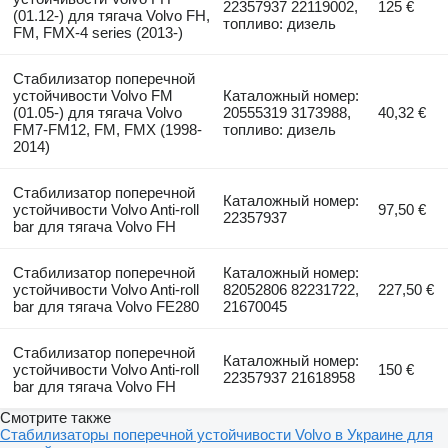
22357937 22119002,
125 €
(01.12-) для тягача Volvo FH,
топливо: дизель
FM, FMX-4 series (2013-)
Стабилизатор поперечной
устойчивости Volvo FM
Каталожный номер:
(01.05-) для тягача Volvo
20555319 3173988,
40,32 €
FM7-FM12, FM, FMX (1998-
топливо: дизель
2014)
Стабилизатор поперечной
Каталожный номер:
устойчивости Volvo Anti-roll
97,50 €
22357937
bar для тягача Volvo FH
Стабилизатор поперечной
Каталожный номер:
устойчивости Volvo Anti-roll
82052806 82231722,
227,50 €
bar для тягача Volvo FE280
21670045
Стабилизатор поперечной
Каталожный номер:
устойчивости Volvo Anti-roll
150 €
22357937 21618958
bar для тягача Volvo FH
Смотрите также
Стабилизаторы поперечной устойчивости Volvo в Украине для