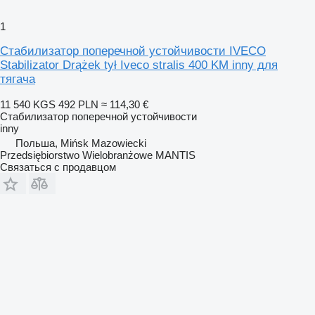
1
Стабилизатор поперечной устойчивости IVECO
Stabilizator Drążek tył Iveco stralis 400 KM inny для
тягача
11 540 KGS
492 PLN
≈ 114,30 €
Стабилизатор поперечной устойчивости
inny
Польша, Mińsk Mazowiecki
Przedsiębiorstwo Wielobranżowe MANTIS
Связаться с продавцом