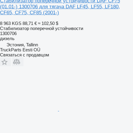
Стабилизатор поперечной устойчивости DAF CF75
(01.01-) 1300706 для тягача DAF LF45, LF55, LF180,
CF65, CF75, CF85 (2001-)
8 963 KGS
88,71 €
≈ 102,50 $
Стабилизатор поперечной устойчивости
1300706
дизель
Эстония, Tallinn
TruckParts Eesti OÜ
Связаться с продавцом