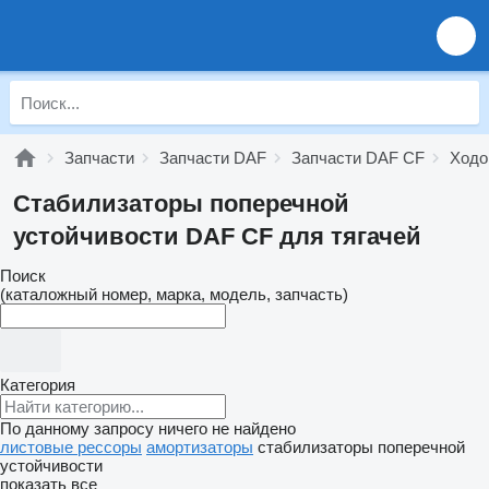
Запчасти
Запчасти DAF
Запчасти DAF CF
Ходо
Стабилизаторы поперечной
устойчивости DAF CF для тягачей
Поиск
(каталожный номер, марка, модель, запчасть)
Категория
По данному запросу ничего не найдено
листовые рессоры
амортизаторы
стабилизаторы поперечной
устойчивости
показать все