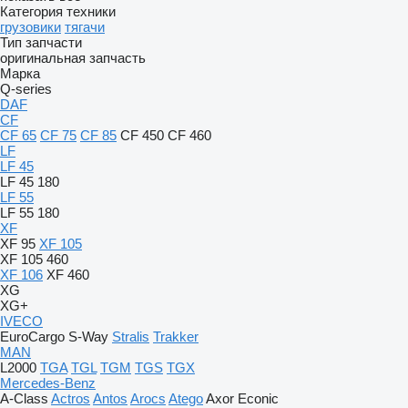
Категория техники
грузовики
тягачи
Тип запчасти
оригинальная запчасть
Марка
Q-series
DAF
CF
CF 65
CF 75
CF 85
CF 450
CF 460
LF
LF 45
LF 45 180
LF 55
LF 55 180
XF
XF 95
XF 105
XF 105 460
XF 106
XF 460
XG
XG+
IVECO
EuroCargo
S-Way
Stralis
Trakker
MAN
L2000
TGA
TGL
TGM
TGS
TGX
Mercedes-Benz
A-Class
Actros
Antos
Arocs
Atego
Axor
Econic