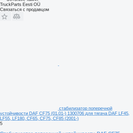
TruckParts Eesti OÜ
Связаться с продавцом
стабилизатор поперечной
устойчивости DAF CF75 (01.01-) 1300706 для тягача DAF LF45,
LF55, LF180, CF65, CF75, CF85 (2001-)
5