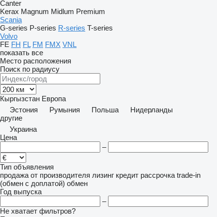
Canter
Kerax
Magnum
Midlum
Premium
Scania
G-series
P-series
R-series
T-series
Volvo
FE
FH
FL
FM
FMX
VNL
показать все
Место расположения
Поиск по радиусу
Кыргызстан
Европа
Эстония
Румыния
Польша
Нидерланды
другие
Украина
Цена
–
Тип объявления
продажа
от производителя
лизинг
кредит
рассрочка
trade-in
(обмен с доплатой)
обмен
Год выпуска
–
Не хватает фильтров?