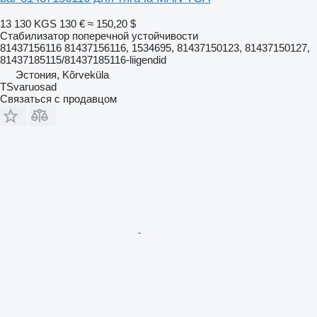
13 130 KGS
130 €
≈ 150,20 $
Стабилизатор поперечной устойчивости
81437156116 81437156116, 1534695, 81437150123, 81437150127,
81437185115/81437185116-liigendid
Эстония, Kõrveküla
TSvaruosad
Связаться с продавцом