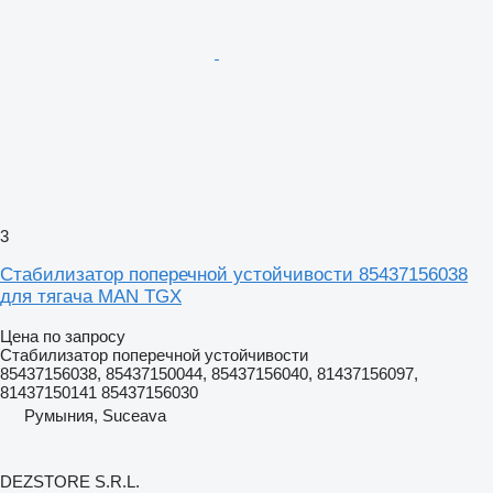
3
Стабилизатор поперечной устойчивости 85437156038
для тягача MAN TGX
Цена по запросу
Стабилизатор поперечной устойчивости
85437156038, 85437150044, 85437156040, 81437156097,
81437150141 85437156030
Румыния, Suceava
DEZSTORE S.R.L.