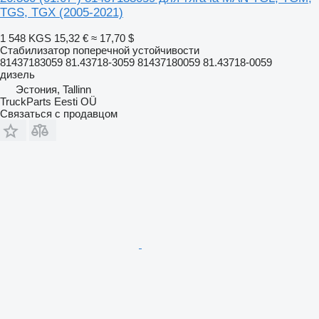
TGS, TGX (2005-2021)
1 548 KGS
15,32 €
≈ 17,70 $
Стабилизатор поперечной устойчивости
81437183059 81.43718-3059 81437180059 81.43718-0059
дизель
Эстония, Tallinn
TruckParts Eesti OÜ
Связаться с продавцом