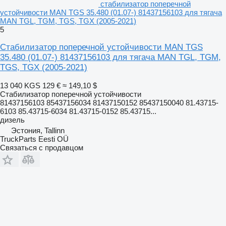
стабилизатор поперечной
устойчивости MAN TGS 35.480 (01.07-) 81437156103 для тягача
MAN TGL, TGM, TGS, TGX (2005-2021)
5
Стабилизатор поперечной устойчивости MAN TGS
35.480 (01.07-) 81437156103 для тягача MAN TGL, TGM,
TGS, TGX (2005-2021)
13 040 KGS
129 €
≈ 149,10 $
Стабилизатор поперечной устойчивости
81437156103 85437156034 81437150152 85437150040 81.43715-
6103 85.43715-6034 81.43715-0152 85.43715...
дизель
Эстония, Tallinn
TruckParts Eesti OÜ
Связаться с продавцом