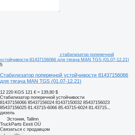
стабилизатор поперечной
устойчивости 81437156066 для тягача MAN TGS (01.07-12.21)
5
Стабилизатор поперечной устойчивости 81437156066
для тягача MAN TGS (01.07-12.21)
12 220 KGS
121 €
≈ 139,80 $
Стабилизатор поперечной устойчивости
81437156066 85437156024 81437150032 85437156023
85437156025 81.43715-6066 85.43715-6024 81.43715...
дизель
Эстония, Tallinn
TruckParts Eesti OÜ
Связаться с продавцом