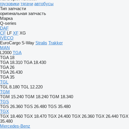
грузовики
тягачи
автобусы
Тип запчасти
оригинальная запчасть
Марка
Q-series
DAF
CF
LF
XF
XG
IVECO
EuroCargo
S-Way
Stralis
Trakker
MAN
L2000
TGA
TGA 18
TGA 18.310
TGA 18.430
TGA 26
TGA 26.430
TGA 35
TGL
TGL 8.180
TGL 12.220
TGM
TGM 15.240
TGM 18.240
TGM 18.340
TGS
TGS 26.360
TGS 26.480
TGS 35.480
TGX
TGX 18.460
TGX 18.470
TGX 24.400
TGX 26.360
TGX 26.440
TGX
35.480
Mercedes-Benz