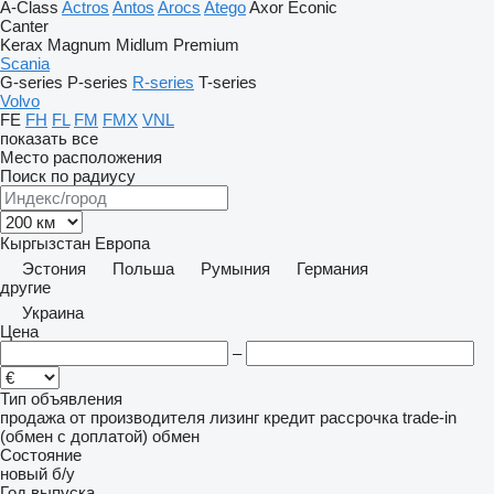
A-Class
Actros
Antos
Arocs
Atego
Axor
Econic
Canter
Kerax
Magnum
Midlum
Premium
Scania
G-series
P-series
R-series
T-series
Volvo
FE
FH
FL
FM
FMX
VNL
показать все
Место расположения
Поиск по радиусу
Кыргызстан
Европа
Эстония
Польша
Румыния
Германия
другие
Украина
Цена
–
Тип объявления
продажа
от производителя
лизинг
кредит
рассрочка
trade-in
(обмен с доплатой)
обмен
Состояние
новый
б/у
Год выпуска