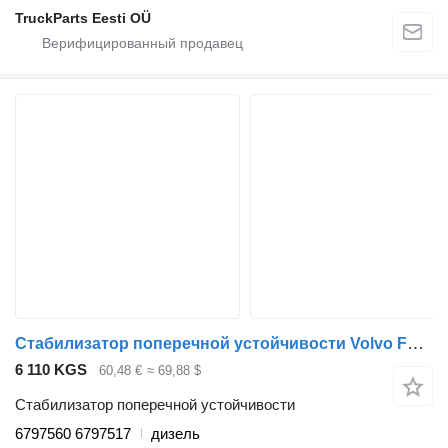
TruckParts Eesti OÜ
Стабилизатор поперечной устойчивости Volvo FL (01.00-) 6797560 6797517 для тягача Volvo FL, FL6, FL7, FL10, FL12, FS718 (1985-2005)
6 110 KGS
60,48 €
≈ 69,88 $
Стабилизатор поперечной устойчивости
6797560 6797517
дизель