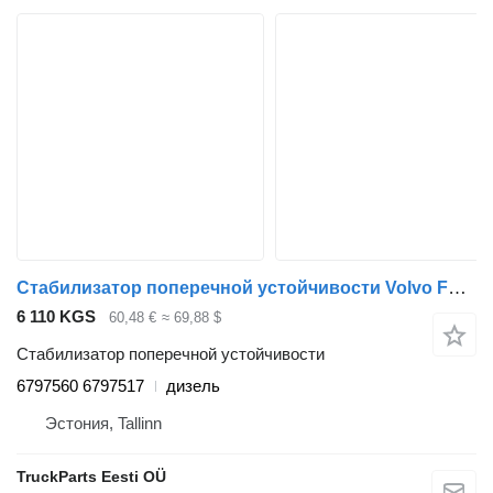
Стабилизатор поперечной устойчивости Volvo FL (01.00-) 6797560 6797517 для тягача Volvo FL, FL6, FL7, FL10, FL12, FS718 (1985-2005)
6 110 KGS
60,48 €
≈ 69,88 $
Стабилизатор поперечной устойчивости
6797560 6797517
дизель
Эстония, Tallinn
TruckParts Eesti OÜ