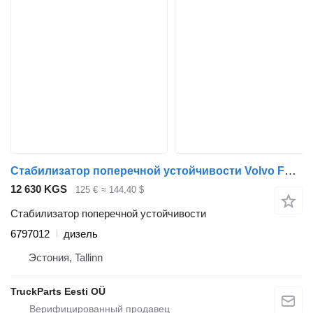
Стабилизатор поперечной устойчивости Volvo FL (01.00-) 6797012 для тягача Volvo FL, FL6, FL7, FL10, FL12, FS718 (1985-2005)
12 630 KGS
125 €
≈ 144,40 $
Стабилизатор поперечной устойчивости
6797012
дизель
Эстония, Tallinn
TruckParts Eesti OÜ