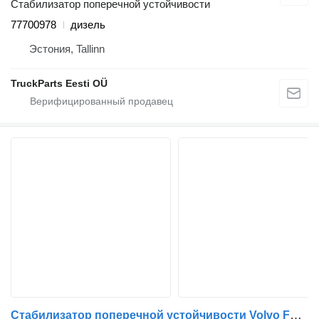
Стабилизатор поперечной устойчивости
77700978
дизель
Эстония, Tallinn
TruckParts Eesti OÜ
Стабилизатор поперечной устойчивости Volvo FL (01.00-) 3953855 для тягача Volvo FL, FL6, FL7, FL10, FL12, FS718 (1985-2005)