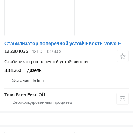
Стабилизатор поперечной устойчивости Volvo FL (01.00-) 3181360 для тягача Volvo FL, FL6, FL7, FL10, FL12, FS718 (1985-2005)
12 220 KGS
121 €
≈ 139,80 $
Стабилизатор поперечной устойчивости
3181360
дизель
Эстония, Tallinn
TruckParts Eesti OÜ