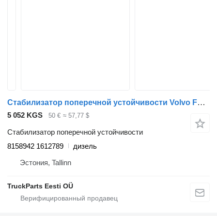
Стабилизатор поперечной устойчивости Volvo FL7 (01.85-12.98) 8158942 1612789 для тягача Volvo FL, FL6, FL7, FL10, FL12, FS718 (1985-2005)
5 052 KGS
50 €
≈ 57,77 $
Стабилизатор поперечной устойчивости
8158942 1612789
дизель
Эстония, Tallinn
TruckParts Eesti OÜ