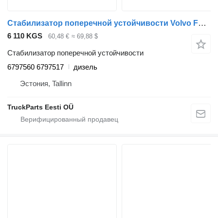
Стабилизатор поперечной устойчивости Volvo FL (01.00-) 6797560 6797517 для тягача Volvo FL, FL6, FL7, FL10, FL12, FS718 (1985-2005)
6 110 KGS
60,48 €
≈ 69,88 $
Стабилизатор поперечной устойчивости
6797560 6797517
дизель
Эстония, Tallinn
TruckParts Eesti OÜ