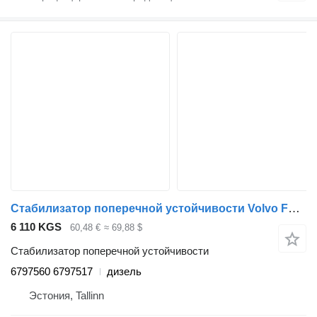
Стабилизатор поперечной устойчивости Volvo FL (01.00-) 6797560 6797517 для тягача Volvo FL, FL6, FL7, FL10, FL12, FS718 (1985-2005)
6 110 KGS
60,48 €
≈ 69,88 $
Стабилизатор поперечной устойчивости
6797560 6797517
дизель
Эстония, Tallinn