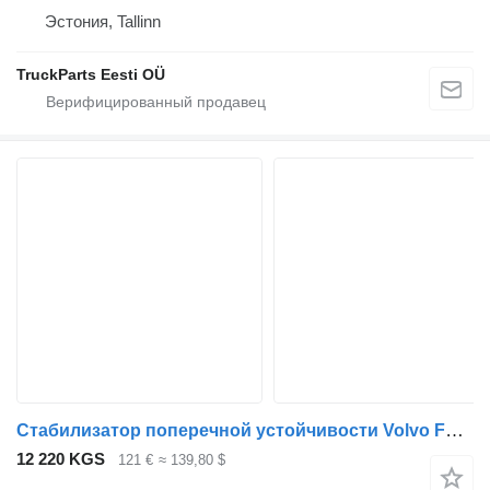
Эстония, Tallinn
TruckParts Eesti OÜ
Стабилизатор поперечной устойчивости Volvo FL615 (01.85-12.00) 77700978 для тягача Volvo FL, FL6, FL7, FL10, FL12, FS718 (1985-2005)
12 220 KGS
121 €
≈ 139,80 $