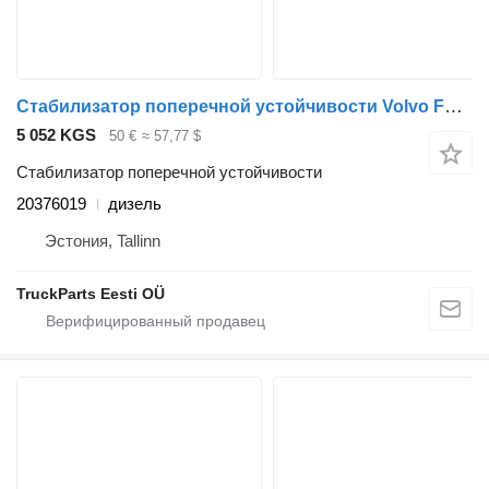
Стабилизатор поперечной устойчивости Volvo FL (01.00-) 20376019 для тягача Volvo FL, FL6, FL7, FL10, FL12, FS718 (1985-2005)
5 052 KGS
50 €
≈ 57,77 $
Стабилизатор поперечной устойчивости
20376019
дизель
Эстония, Tallinn
TruckParts Eesti OÜ