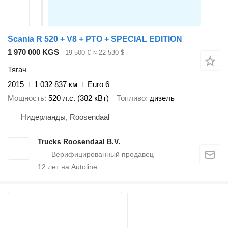
Scania R 520 + V8 + PTO + SPECIAL EDITION
1 970 000 KGS
19 500 €
≈ 22 530 $
Тягач
2015
1 032 837 км
Euro 6
Мощность
520 л.с. (382 кВт)
Топливо
дизель
Нидерланды, Roosendaal
Trucks Roosendaal B.V.
12
лет на Autoline