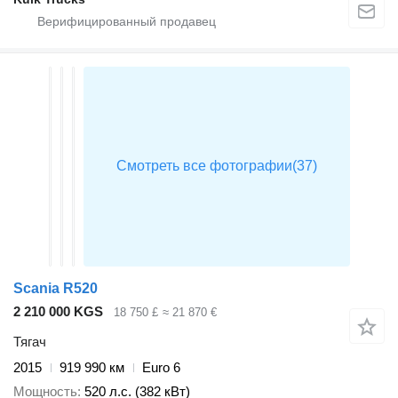
Scania R520
2 210 000 KGS
18 750 £
≈ 21 870 €
Тягач
2015
919 990 км
Euro 6
Мощность
520 л.с. (382 кВт)