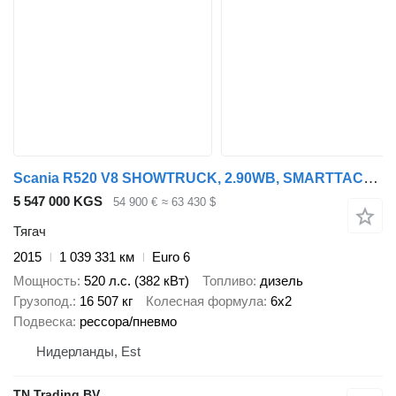
Scania R520 V8 SHOWTRUCK, 2.90WB, SMARTTACHO, RETARDER, LEER
5 547 000 KGS
54 900 €
≈ 63 430 $
Тягач
2015
1 039 331 км
Euro 6
Мощность
520 л.с. (382 кВт)
Топливо
дизель
Грузопод.
16 507 кг
Колесная формула
6x2
Подвеска
рессора/пневмо
Нидерланды, Est
TN Trading BV