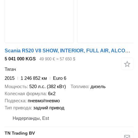
Scania R520 V8 SHOW, INTERIOR, FULL AIR, ALCOA, RETARDER, MANUEL, 6X2/4
5 041 000 KGS
49 900 €
≈ 57 650 $
Тягач
2015
1 246 852 км
Euro 6
Мощность
520 л.с. (382 кВт)
Топливо
дизель
Колесная формула
6x2
Подвеска
пневмо/пневмо
Тип привода
задний привод
Нидерланды, Est
TN Trading BV