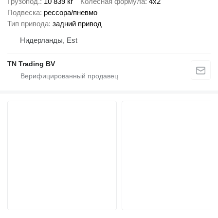
Грузопод.
10 839 кг
Колесная формула
4x2
Подвеска
рессора/пневмо
Тип привода
задний привод
Нидерланды, Est
TN Trading BV