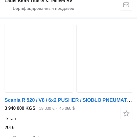
Louis Boon Trucks & Trailers BV
Scania R 520 / V8 / 6x2 PUSHER / SIODŁO PNEUMATYCZNIE REGULOWANE / TOPL
3 940 000 KGS
39 000 €
≈ 45 060 $
Тягач
2016