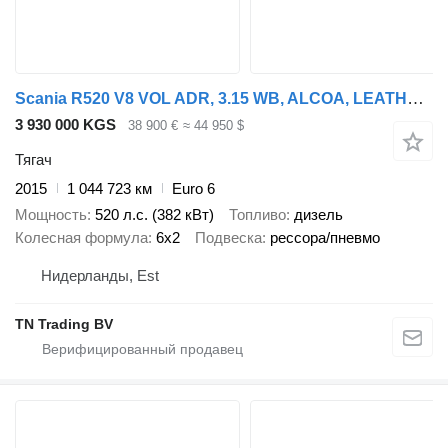
Scania R520 V8 VOL ADR, 3.15 WB, ALCOA, LEATHER, PERFECT CONDITION
3 930 000 KGS
38 900 €
≈ 44 950 $
Тягач
2015
1 044 723 км
Euro 6
Мощность
520 л.с. (382 кВт)
Топливо
дизель
Колесная формула
6x2
Подвеска
рессора/пневмо
Нидерланды, Est
TN Trading BV