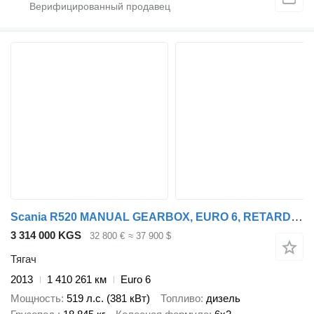
Scania R520 MANUAL GEARBOX, EURO 6, RETARDER, HYDRAULIC, TOP CONDITION
3 314 000 KGS
32 800 €
≈ 37 900 $
Тягач
2013
1 410 261 км
Euro 6
Мощность
519 л.с. (381 кВт)
Топливо
дизель