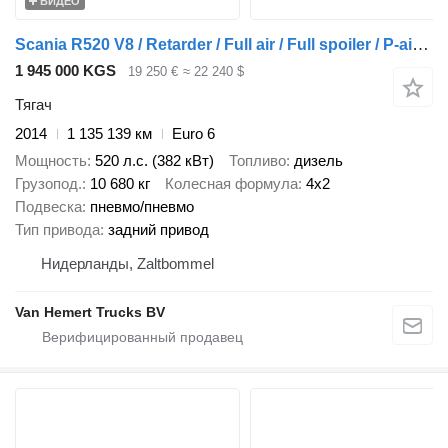
ВИДЕО
Scania R520 V8 / Retarder / Full air / Full spoiler / P-airco / New Sma
1 945 000 KGS
19 250 €
≈ 22 240 $
Тягач
2014
1 135 139 км
Euro 6
Мощность
520 л.с. (382 кВт)
Топливо
дизель
Грузопод.
10 680 кг
Колесная формула
4x2
Подвеска
пневмо/пневмо
Тип привода
задний привод
Нидерланды, Zaltbommel
Van Hemert Trucks BV