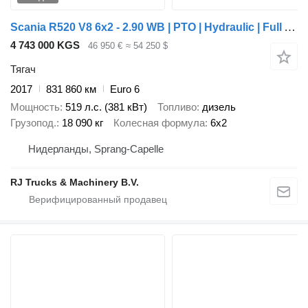
Scania R520 V8 6x2 - 2.90 WB | PTO | Hydraulic | Full Air | KING | ACC
4 743 000 KGS
46 950 €
≈ 54 250 $
Тягач
2017
831 860 км
Euro 6
Мощность
519 л.с. (381 кВт)
Топливо
дизель
Грузопод.
18 090 кг
Колесная формула
6x2
Нидерланды, Sprang-Capelle
RJ Trucks & Machinery B.V.