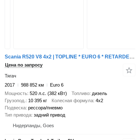
Scania R520 V8 4x2 | TOPLINE * EURO 6 * RETARDER * 2x FUEL TANK * NL TR
Цена по запросу
Тягач
2017
988 852 км
Euro 6
Мощность
520 л.с. (382 кВт)
Топливо
дизель
Грузопод.
10 395 кг
Колесная формула
4x2
Подвеска
рессора/пневмо
Тип привода
задний привод
Нидерланды, Goes