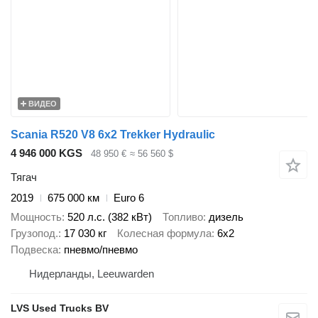
ВИДЕО
Scania R520 V8 6x2 Trekker Hydraulic
4 946 000 KGS
48 950 €
≈ 56 560 $
Тягач
2019
675 000 км
Euro 6
Мощность
520 л.с. (382 кВт)
Топливо
дизель
Грузопод.
17 030 кг
Колесная формула
6x2
Подвеска
пневмо/пневмо
Нидерланды, Leeuwarden
LVS Used Trucks BV