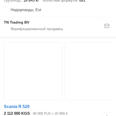
Грузопод.
18 845 кг
Колесная формула
6x2
Нидерланды, Est
TN Trading BV
Scania R 520
2 112 000 KGS
90 000 PLN
≈ 20 900 €