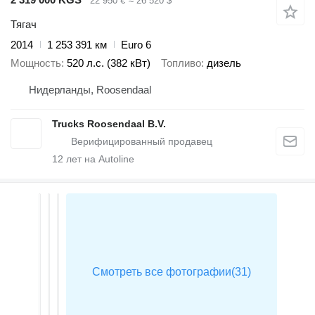
22 950 €
≈ 26 520 $
Тягач
2014
1 253 391 км
Euro 6
Мощность
520 л.с. (382 кВт)
Топливо
дизель
Нидерланды, Roosendaal
Trucks Roosendaal B.V.
12
лет на Autoline