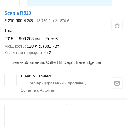
Scania R520
2 210 000 KGS
18 750 £
≈ 21 870 €
Тягач
2015
909 208 км
Euro 6
Мощность
520 л.с. (382 кВт)
Колесная формула
6x2
Великобритания, Cliffe Hill Depot Beveridge Lan
FleetEx Limited
16
лет на Autoline