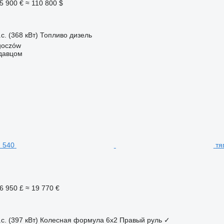
5 900 €
≈ 110 800 $
с. (368 кВт)
Топливо
дизель
goczów
одавцом
тя
6 950 £
≈ 19 770 €
с. (397 кВт)
Колесная формула
6x2
Правый руль
✓