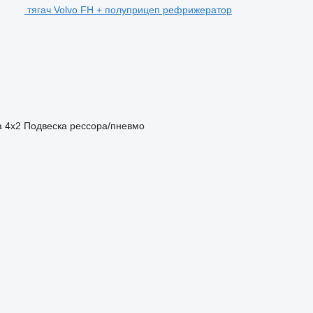
тягач Volvo FH + полуприцеп рефрижератор
а
4x2
Подвеска
рессора/пневмо