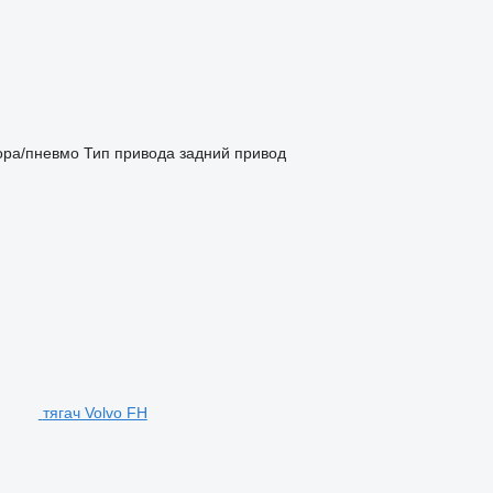
ора/пневмо
Тип привода
задний привод
тягач Volvo FH