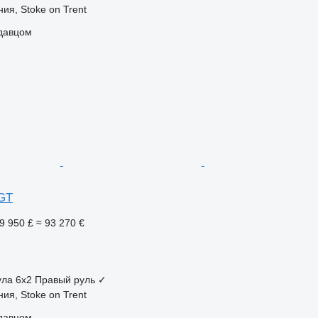
ия, Stoke on Trent
одавцом
 GT
9 950 £
≈ 93 270 €
ула
6x2
Правый руль
✓
ия, Stoke on Trent
одавцом