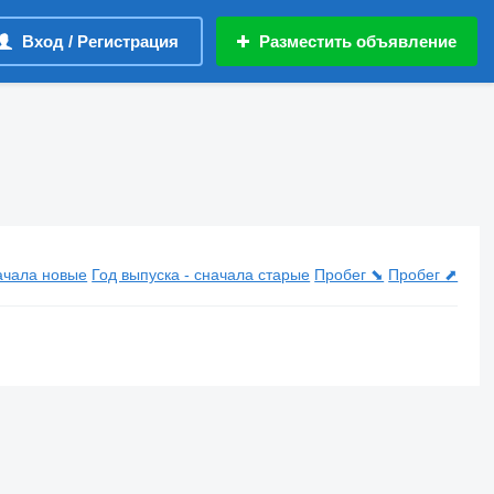
Вход / Регистрация
Разместить объявление
начала новые
Год выпуска - сначала старые
Пробег ⬊
Пробег ⬈