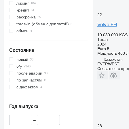
лизинг
кредит
22
рассрочка
trade-in (обмен с доплатой)
Volvo FH
обмен
10 080 000 KGS
Тягач
2024
Euro 5
Состояние
Мощность
460 л.
Казахстан
новый
EVERWEST
б/у
Связаться с пр
после аварии
по запчастям
с дефектом
Год выпуска
–
28