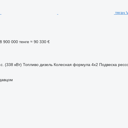
тягач 
8 900 000 тенге
≈ 90 330 €
с. (338 кВт)
Топливо
дизель
Колесная формула
4x2
Подвеска
ресс
одавцом