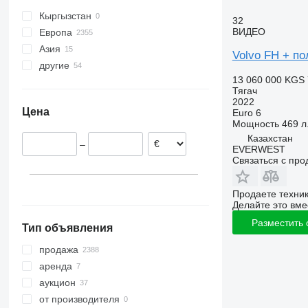
FH 750
FM 420
FH16 700
Кыргызстан
32
FM 430
FH16 750
ВИДЕО
Европа
FM 440
FH16 780
Азия
Нидерланды
Volvo FH + п
FM 450
другие
Польша
Казахстан
FM 460
13 060 000 KGS
Литва
Арабские Эмираты
Украина
Тягач
FM 480
Великобритания
Китай
Молдова
2022
FM 500
Цена
Euro 6
Испания
Турция
Аргентина
Мощность
469 л.
Германия
Саудовская Аравия
Чили
Казахстан
–
Бельгия
EVERWEST
Связаться с пр
Португалия
показать все
Продаете техни
Делайте это вме
Разместить
Тип объявления
продажа
аренда
аукцион
от производителя