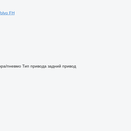
Volvo FH
ора/пневмо
Тип привода
задний привод