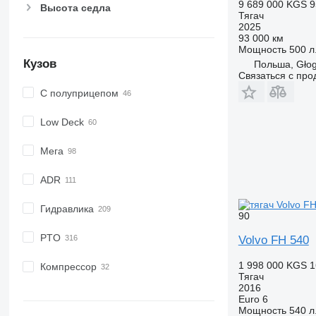
9 689 000 KGS
9
Высота седла
Тягач
2025
93 000 км
Мощность
500 л.
Кузов
Польша, Gło
Связаться с пр
С полуприцепом
Low Deck
Мега
ADR
Гидравлика
90
PTO
Volvo FH 540
1 998 000 KGS
1
Компрессор
Тягач
2016
Euro 6
Мощность
540 л.