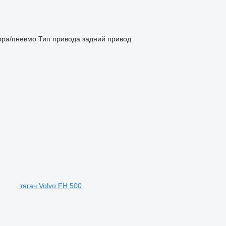
ора/пневмо
Тип привода
задний привод
тягач Volvo FH 500