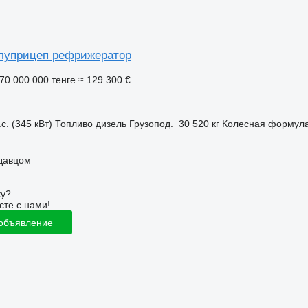
олуприцеп рефрижератор
70 000 000 тенге
≈ 129 300 €
с. (345 кВт)
Топливо
дизель
Грузопод.
30 520 кг
Колесная формул
одавцом
ку?
сте с нами!
 объявление