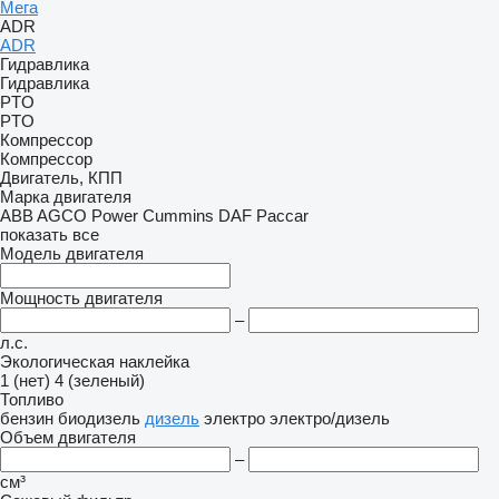
Мега
ADR
ADR
Гидравлика
Гидравлика
PTO
PTO
Компрессор
Компрессор
Двигатель, КПП
Марка двигателя
ABB
AGCO Power
Cummins
DAF
Paccar
показать все
Модель двигателя
Мощность двигателя
–
л.с.
Экологическая наклейка
1 (нет)
4 (зеленый)
Топливо
бензин
биодизель
дизель
электро
электро/дизель
Объем двигателя
–
см³