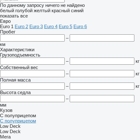
По данному запросу ничего не найдено
белый
голубой
желтый
красный
синий
показать все
Евро
Euro 1
Euro 2
Euro 3
Euro 4
Euro 5
Euro 6
Пробег
–
км
Характеристики
Грузоподъемность
–
кг
Собственный вес
–
кг
Полная масса
–
кг
Высота седла
–
мм
Кузов
С полуприцепом
С полуприцепом
Low Deck
Low Deck
Мега