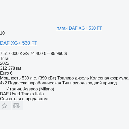
тягач DAF XG+ 530 FT
10
DAF XG+ 530 FT
7 517 000 KGS
74 400 €
≈ 85 960 $
Тягач
2022
312 378 км
Euro 6
Мощность
530 л.с. (390 кВт)
Топливо
дизель
Колесная формула
4x2
Подвеска
параболическая
Тип привода
задний привод
Италия, Assago (Milano)
DAF Used Trucks Italia
Связаться с продавцом