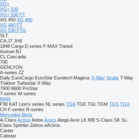
XG+
XG+ 530
XG+ 530 FT
XG 450
XG 480
XG 480 FT
XG 530 FTG
SLT
CA
J7
JH6
1848
Cargo
E-series
F-MAX
Transit
Auman
BJ
CL
Cascadia
700
GENLYON
A-series
ZZ
Daily
EuroCargo
EuroStar
Eurotech
Magirus
S-Way
Stralis
T-Way
Trakker
Turbostar
X-Way
7600
8600
ProStar
T-series
W-series
MAN
F90
KAT
Lion's series
NL series
TGA
TGE
TGL
TGM
TGS
TGX
CH
F-series
R-series
Mercedes-Benz
A-Class
Actros
Antos
Arocs
Atego
Axor
LK
MB
S-Class
SK
SL-
Class
Sprinter
Zetros
eActros
Canter
Cabstar