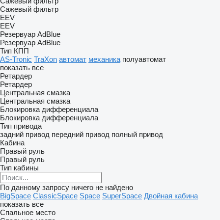
Сажевый фильтр
Сажевый фильтр
EEV
EEV
Резервуар AdBlue
Резервуар AdBlue
Тип КПП
AS-Tronic
TraXon
автомат
механика
полуавтомат
показать все
Ретардер
Ретардер
Центральная смазка
Центральная смазка
Блокировка дифференциала
Блокировка дифференциала
Тип привода
задний привод
передний привод
полный привод
Кабина
Правый руль
Правый руль
Тип кабины
По данному запросу ничего не найдено
BigSpace
ClassicSpace
Space
SuperSpace
Двойная кабина
показать все
Спальное место