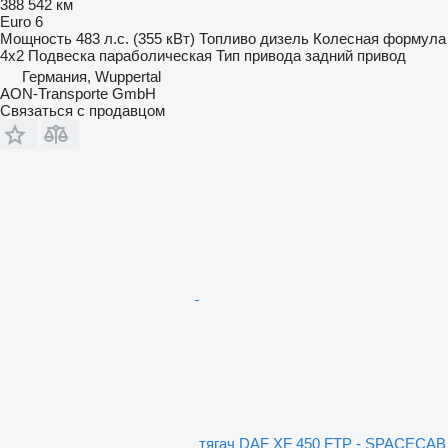
388 542 км
Euro 6
Мощность
483 л.с. (355 кВт)
Топливо
дизель
Колесная формула
4x2
Подвеска
параболическая
Тип привода
задний привод
Германия, Wuppertal
AON-Transporte GmbH
Связаться с продавцом
тягач DAF XF 450 FTP - SPACECAB