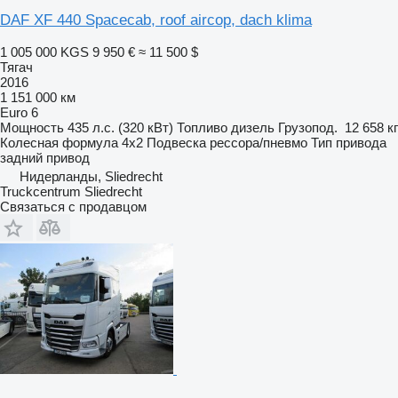
DAF XF 440 Spacecab, roof aircop, dach klima
1 005 000 KGS
9 950 €
≈ 11 500 $
Тягач
2016
1 151 000 км
Euro 6
Мощность
435 л.с. (320 кВт)
Топливо
дизель
Грузопод.
12 658 кг
Колесная формула
4x2
Подвеска
рессора/пневмо
Тип привода
задний привод
Нидерланды, Sliedrecht
Truckcentrum Sliedrecht
Связаться с продавцом