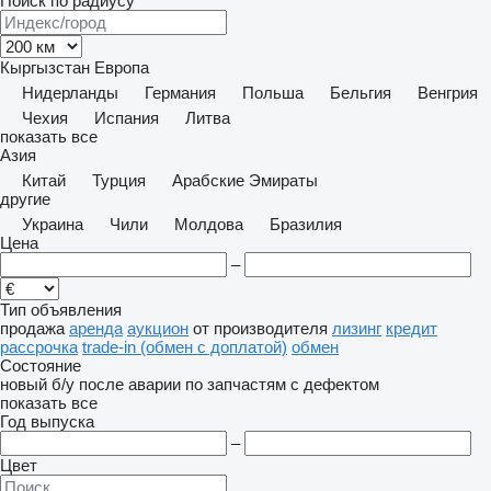
Поиск по радиусу
Кыргызстан
Европа
Нидерланды
Германия
Польша
Бельгия
Венгрия
Чехия
Испания
Литва
показать все
Азия
Китай
Турция
Арабские Эмираты
другие
Украина
Чили
Молдова
Бразилия
Цена
–
Тип объявления
продажа
аренда
аукцион
от производителя
лизинг
кредит
рассрочка
trade-in (обмен с доплатой)
обмен
Состояние
новый
б/у
после аварии
по запчастям
с дефектом
показать все
Год выпуска
–
Цвет