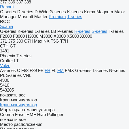
377
386
387
389
Renault
C-series
D-series
D Wide
G-series
K-series
Kerax
Magnum
Major
Manager
Mascott
Master
Premium
T-series
ROC
Scania
G-series
K-series
L-series
LB
P-series
R-series
S-series
T-series
F2000
F3000
H3000
M3000
X3000
X5000
X6000
371
375
380
C7H
Max
NX
T5G
T7H
C7H
G7
1491
Phoenix
T-series
Crafter
LT
Volvo
A-series
C
F88
F89
FE
FH
FL
FM
FMX
G-series
L-series
N-series
PL
S-series
VNL
4900
5410
543205
показать все
Кран-манипулятор
Кран-манипулятор
Марка крана-манипулятора
Copma
Fassi
HMF
Hiab
Palfinger
показать все
Место расположения