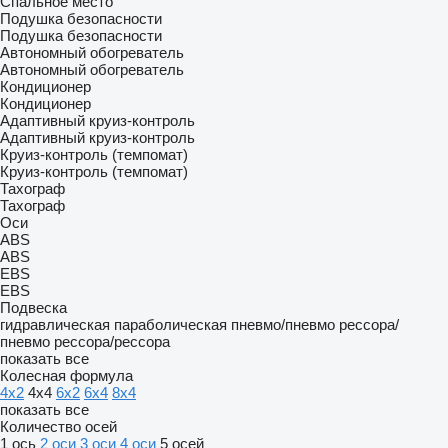
Спальное место
Подушка безопасности
Подушка безопасности
Автономный обогреватель
Автономный обогреватель
Кондиционер
Кондиционер
Адаптивный круиз-контроль
Адаптивный круиз-контроль
Круиз-контроль (темпомат)
Круиз-контроль (темпомат)
Тахограф
Тахограф
Оси
ABS
ABS
EBS
EBS
Подвеска
гидравлическая
параболическая
пневмо/пневмо
рессора/
пневмо
рессора/рессора
показать все
Колесная формула
4x2
4x4
6x2
6x4
8x4
показать все
Количество осей
1 ось
2 оси
3 оси
4 оси
5 осей