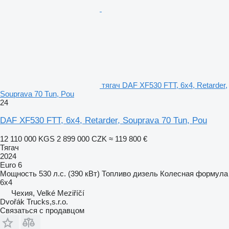
тягач DAF XF530 FTT, 6x4, Retarder,
Souprava 70 Tun, Pou
24
DAF XF530 FTT, 6x4, Retarder, Souprava 70 Tun, Pou
12 110 000 KGS
2 899 000 CZK
≈ 119 800 €
Тягач
2024
Euro 6
Мощность
530 л.с. (390 кВт)
Топливо
дизель
Колесная формула
6x4
Чехия, Velké Meziříčí
Dvořák Trucks,s.r.o.
Связаться с продавцом