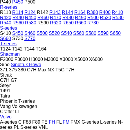
P440
P450
P500
R-series
R113
R114
R124
R142
R143
R144
R164
R380
R400
R410
R420
R440
R450
R460
R470
R480
R490
R500
R520
R530
R540
R560
R580
R590
R620
R650
R660
R730
S-series
S410
S450
S460
S500
S520
S540
S560
S580
S590
S650
S660
S730
S770
T-series
T124
T142
T144
T164
Shacman
F2000
F3000
H3000
M3000
X3000
X5000
X6000
Sino
Sinotruk Howo
371
375
380
C7H
Max
NX
T5G
T7H
Sitrak
C7H
G7
Steyr
1491
Tatra
Phoenix
T-series
Vang
Volkswagen
Crafter
LT
Volvo
A-series
C
F88
F89
FE
FH
FL
FM
FMX
G-series
L-series
N-
series
PL
S-series
VNL