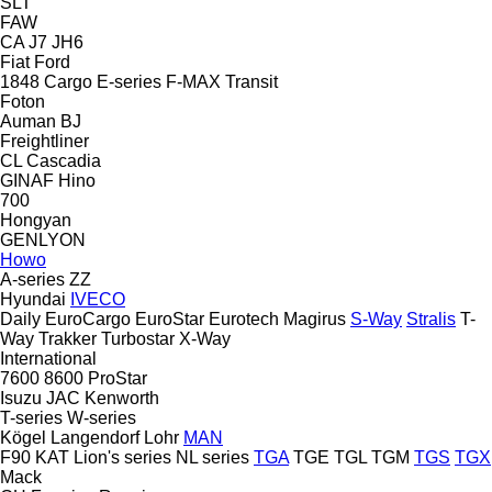
SLT
FAW
CA
J7
JH6
Fiat
Ford
1848
Cargo
E-series
F-MAX
Transit
Foton
Auman
BJ
Freightliner
CL
Cascadia
GINAF
Hino
700
Hongyan
GENLYON
Howo
A-series
ZZ
Hyundai
IVECO
Daily
EuroCargo
EuroStar
Eurotech
Magirus
S-Way
Stralis
T-
Way
Trakker
Turbostar
X-Way
International
7600
8600
ProStar
Isuzu
JAC
Kenworth
T-series
W-series
Kögel
Langendorf
Lohr
MAN
F90
KAT
Lion's series
NL series
TGA
TGE
TGL
TGM
TGS
TGX
Mack