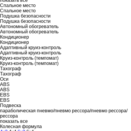
показать все
Спальное место
Спальное место
Подушка безопасности
Подушка безопасности
Автономный обогреватель
Автономный обогреватель
Кондиционер
Кондиционер
Адаптивный круиз-контроль
Адаптивный круиз-контроль
Круиз-контроль (темпомат)
Круиз-контроль (темпомат)
Тахограф
Тахограф
Оси
ABS
ABS
EBS
EBS
Подвеска
параболическая
пневмо/пневмо
рессора/пневмо
рессора/
рессора
показать все
Колесная формула