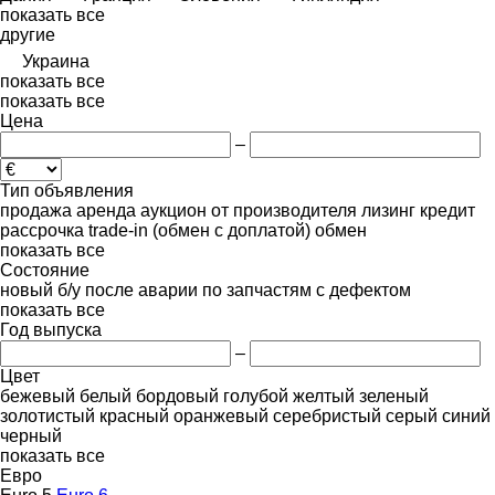
показать все
другие
Украина
показать все
показать все
Цена
–
Тип объявления
продажа
аренда
аукцион
от производителя
лизинг
кредит
рассрочка
trade-in (обмен с доплатой)
обмен
показать все
Состояние
новый
б/у
после аварии
по запчастям
с дефектом
показать все
Год выпуска
–
Цвет
бежевый
белый
бордовый
голубой
желтый
зеленый
золотистый
красный
оранжевый
серебристый
серый
синий
черный
показать все
Евро