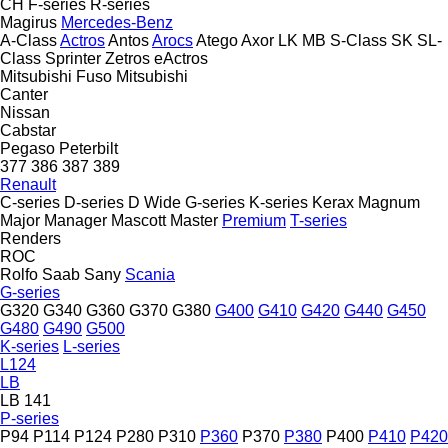
CH
F-series
R-series
Magirus
Mercedes-Benz
A-Class
Actros
Antos
Arocs
Atego
Axor
LK
MB
S-Class
SK
SL-
Class
Sprinter
Zetros
eActros
Mitsubishi Fuso
Mitsubishi
Canter
Nissan
Cabstar
Pegaso
Peterbilt
377
386
387
389
Renault
C-series
D-series
D Wide
G-series
K-series
Kerax
Magnum
Major
Manager
Mascott
Master
Premium
T-series
Renders
ROC
Rolfo
Saab
Sany
Scania
G-series
G320
G340
G360
G370
G380
G400
G410
G420
G440
G450
G480
G490
G500
K-series
L-series
L124
LB
LB 141
P-series
P94
P114
P124
P280
P310
P360
P370
P380
P400
P410
P420