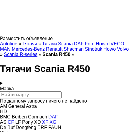
Разместить объявление
Autoline
»
Тягачи
»
Тягачи Scania
DAF
Ford
Howo
IVECO
MAN
Mercedes-Benz
Renault
Shacman
Sinotruk Howo
Volvo
»
Scania R-series
»
Scania R450
»
Тягачи Scania R450
Марка
По данному запросу ничего не найдено
AM General
Astra
HD
BMC
Beiben
Cormach
DAF
AS
CF
LF
Pony
XD
XF
XG
De Buf
Dongfeng
ERF
FAUN