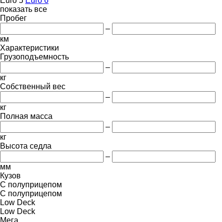
Euro 5
Euro 6
показать все
Пробег
–
км
Характеристики
Грузоподъемность
–
кг
Собственный вес
–
кг
Полная масса
–
кг
Высота седла
–
мм
Кузов
С полуприцепом
С полуприцепом
Low Deck
Low Deck
Мега