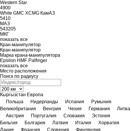
Western Star
4900
White GMC
XCMG
КамАЗ
5410
МАЗ
543205
МКГ
показать все
Кран-манипулятор
Кран-манипулятор
Марка крана-манипулятора
Epsilon
HMF
Palfinger
показать все
Место расположения
Поиск по радиусу
Кыргызстан
Европа
Польша
Нидерланды
Испания
Румыния
Великобритания
Венгрия
Чехия
Германия
Литва
Австрия
Португалия
Словакия
Эстония
Бельгия
Болгария
Латвия
Италия
Хорватия
Дания
Франция
Словения
Финляндия