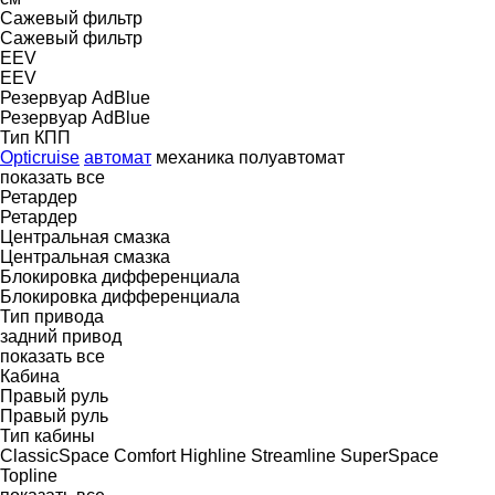
Сажевый фильтр
Сажевый фильтр
EEV
EEV
Резервуар AdBlue
Резервуар AdBlue
Тип КПП
Opticruise
автомат
механика
полуавтомат
показать все
Ретардер
Ретардер
Центральная смазка
Центральная смазка
Блокировка дифференциала
Блокировка дифференциала
Тип привода
задний привод
показать все
Кабина
Правый руль
Правый руль
Тип кабины
ClassicSpace
Comfort
Highline
Streamline
SuperSpace
Topline