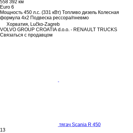
558 392 км
Euro 6
Мощность
450 л.с. (331 кВт)
Топливо
дизель
Колесная
формула
4x2
Подвеска
рессора/пневмо
Хорватия, Lučko-Zagreb
VOLVO GROUP CROATIA d.o.o. - RENAULT TRUCKS
Связаться с продавцом
тягач Scania R 450
13