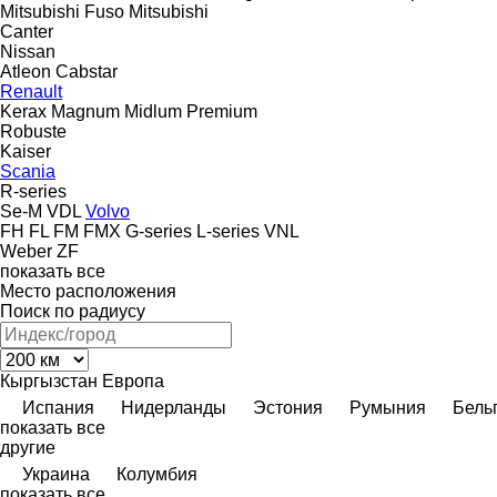
Mitsubishi Fuso
Mitsubishi
Canter
Nissan
Atleon
Cabstar
Renault
Kerax
Magnum
Midlum
Premium
Robuste
Kaiser
Scania
R-series
Se-M
VDL
Volvo
FH
FL
FM
FMX
G-series
L-series
VNL
Weber
ZF
показать все
Место расположения
Поиск по радиусу
Кыргызстан
Европа
Испания
Нидерланды
Эстония
Румыния
Бель
показать все
другие
Украина
Колумбия
показать все