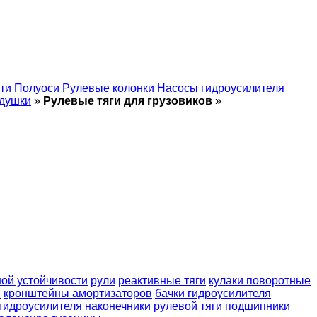
ти
Полуоси
Рулевые колонки
Насосы гидроусилителя
душки
»
Рулевые тяги для грузовиков
»
ой устойчивости
рули
реактивные тяги
кулаки поворотные
и
кронштейны амортизаторов
бачки гидроусилителя
гидроусилителя
наконечники рулевой тяги
подшипники