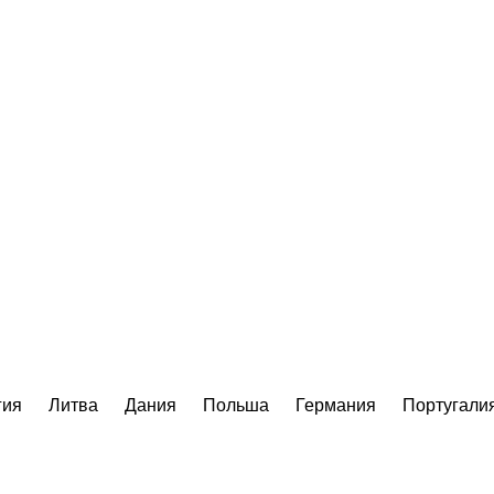
гия
Литва
Дания
Польша
Германия
Португали