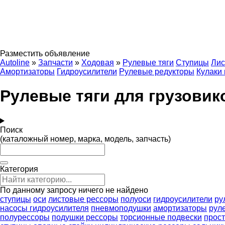
Разместить объявление
Autoline
»
Запчасти
»
Ходовая
»
Рулевые тяги
Ступицы
Лис
Амортизаторы
Гидроусилители
Рулевые редукторы
Кулаки
Рулевые тяги для грузовик
Поиск
(каталожный номер, марка, модель, запчасть)
Категория
По данному запросу ничего не найдено
ступицы
оси
листовые рессоры
полуоси
гидроусилители
ру
насосы гидроусилителя
пневмоподушки
амортизаторы
рул
полурессоры
подушки рессоры
торсионные подвески
прос