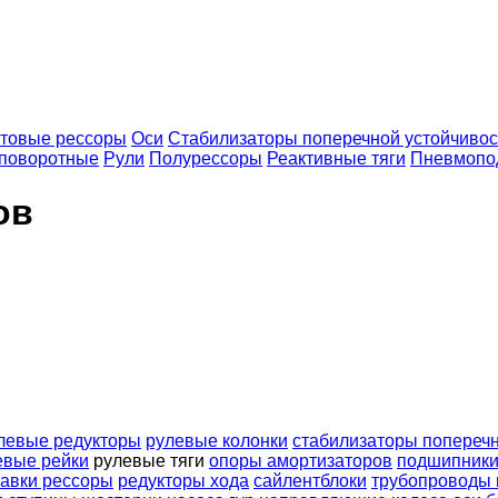
товые рессоры
Оси
Стабилизаторы поперечной устойчивос
 поворотные
Рули
Полурессоры
Реактивные тяги
Пневмопо
ов
левые редукторы
рулевые колонки
стабилизаторы поперечн
евые рейки
рулевые тяги
опоры амортизаторов
подшипник
тавки рессоры
редукторы хода
сайлентблоки
трубопроводы 