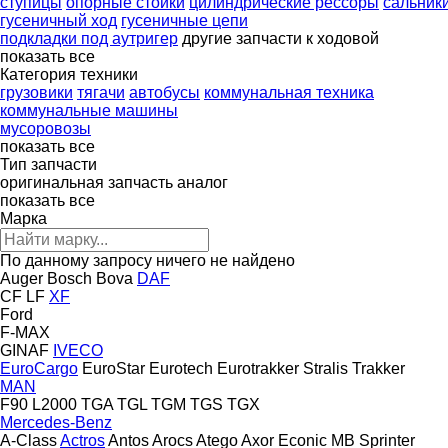
ступицы
опорные стойки
цилиндрические рессоры
сальник
гусеничный ход
гусеничные цепи
подкладки под аутригер
другие запчасти к ходовой
показать все
Категория техники
грузовики
тягачи
автобусы
коммунальная техника
коммунальные машины
мусоровозы
показать все
Тип запчасти
оригинальная запчасть
аналог
показать все
Марка
По данному запросу ничего не найдено
Auger
Bosch
Bova
DAF
CF
LF
XF
Ford
F-MAX
GINAF
IVECO
EuroCargo
EuroStar
Eurotech
Eurotrakker
Stralis
Trakker
MAN
F90
L2000
TGA
TGL
TGM
TGS
TGX
Mercedes-Benz
A-Class
Actros
Antos
Arocs
Atego
Axor
Econic
MB
Sprinter