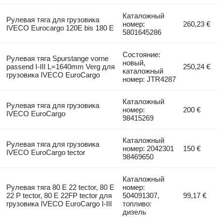
Каталожный
Рулевая тяга для грузовика
номер:
260,23 €
IVECO Eurocargo 120E bis 180 E
5801645286
Состояние:
Рулевая тяга Spurstange vorne
новый,
passend I-III L=1640mm Verg для
250,24 €
каталожный
грузовика IVECO EuroCargo
номер: JTR4287
Каталожный
Рулевая тяга для грузовика
номер:
200 €
IVECO EuroCargo
98415269
Каталожный
Рулевая тяга для грузовика
номер: 2042301
150 €
IVECO EuroCargo tector
98469650
Каталожный
Рулевая тяга 80 E 22 tector, 80 E
номер:
22 P tector, 80 E 22FP tector для
504091307,
99,17 €
грузовика IVECO EuroCargo I-III
топливо:
дизель