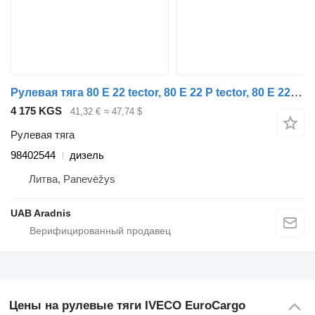
Рулевая тяга 80 E 22 tector, 80 E 22 P tector, 80 E 22FP tector 98402544 для грузовика IVECO EuroCargo I-III
4 175 KGS
41,32 €
≈ 47,74 $
Рулевая тяга
98402544
дизель
Литва, Panevėžys
UAB Aradnis
Цены на рулевые тяги IVECO EuroCargo