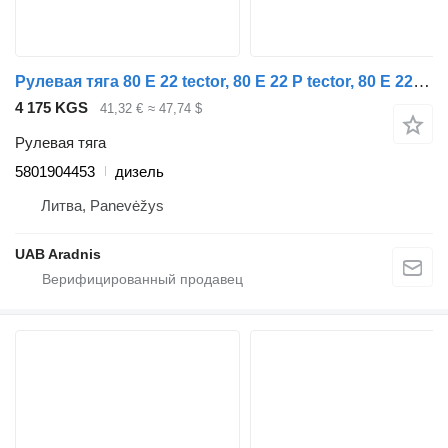
Рулевая тяга 80 E 22 tector, 80 E 22 P tector, 80 E 22FP tector 5801904453 для грузовика IVECO EuroCargo I-III
4 175 KGS
41,32 €
≈ 47,74 $
Рулевая тяга
5801904453
дизель
Литва, Panevėžys
UAB Aradnis