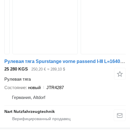
Рулевая тяга Spurstange vorne passend I-III L=1640mm Verg JTR4287 для грузовика IVECO EuroCargo
25 280 KGS
250,20 €
≈ 289,10 $
Рулевая тяга
Состояние
новый
JTR4287
Германия, Altdorf
Nart Nutzfahrzeugtechnik