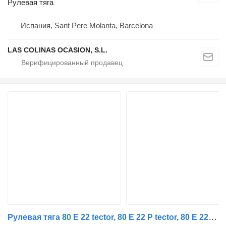
Рулевая тяга
Испания, Sant Pere Molanta, Barcelona
LAS COLINAS OCASION, S.L.
Рулевая тяга 80 E 22 tector, 80 E 22 P tector, 80 E 22FP tector 504091307 для грузовика IVECO EuroCargo I-III