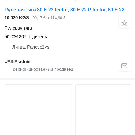
Рулевая тяга 80 E 22 tector, 80 E 22 P tector, 80 E 22FP tector 504091307 для грузовика IVECO EuroCargo I-III
10 020 KGS
99,17 €
≈ 114,60 $
Рулевая тяга
504091307
дизель
Литва, Panevėžys
UAB Aradnis