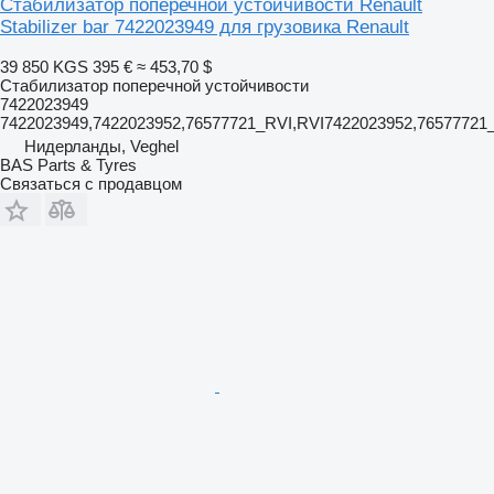
Стабилизатор поперечной устойчивости Renault
Stabilizer bar 7422023949 для грузовика Renault
39 850 KGS
395 €
≈ 453,70 $
Стабилизатор поперечной устойчивости
7422023949
7422023949,7422023952,76577721_RVI,RVI7422023952,7657772
Нидерланды, Veghel
BAS Parts & Tyres
Связаться с продавцом