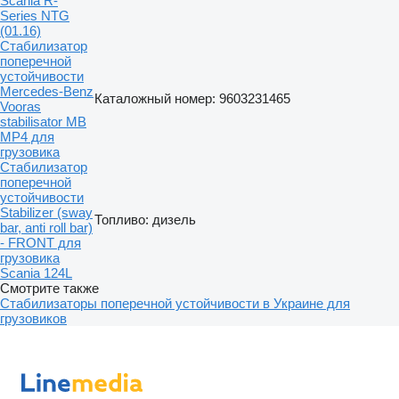
Scania R-
Series NTG
(01.16)
Стабилизатор
поперечной
устойчивости
Mercedes-Benz
Каталожный номер: 9603231465
Vooras
stabilisator MB
MP4 для
грузовика
Стабилизатор
поперечной
устойчивости
Stabilizer (sway
Топливо: дизель
bar, anti roll bar)
- FRONT для
грузовика
Scania 124L
Смотрите также
Стабилизаторы поперечной устойчивости в Украине для
грузовиков