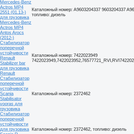
Mercedes-Benz
Actros MP4
Каталожный номер: A9603204337 9603204337 A96
2551 (01.13-)
топливо: дизель
для грузовика
Mercedes-Benz
Actros MP4
Antos Arocs
(2012-)
Стабилизатор
поперечной
устойчивости
Каталожный номер: 7422023949
Renault
7422023949,7422023952,76577721_RVI,RVI74220
Stabilizer bar
для грузовика
Renault
Стабилизатор
поперечной
устойчивости
Scania
Каталожный номер: 2372462
Stabilisator
vooras для
грузовика
Стабилизатор
поперечной
устойчивости
для грузовика
Каталожный номер: 2372462, топливо: дизель