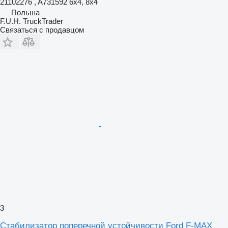
21102276 , A731592 6x4, 8x4
Польша
F.U.H. TruckTrader
Связаться с продавцом
3
Стабилизатор поперечной устойчивости Ford F-MAX