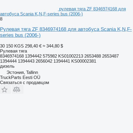
рулевая тяга ZF 8346974168 для
автобуса Scania K,N,F-series bus (2006-)
8
Рулевая тяга ZF 8346974168 для автобуса Scania K,N,F-
series bus (2006-)
30 150 KGS
298,40 €
≈ 344,80 $
Рулевая тяга
8346974168 1394442 575982 KS01002213 2653488 2653487
1394444 1394443 2656042 1394441 KS00002381
дизель
Эстония, Tallinn
TruckParts Eesti OÜ
Связаться с продавцом