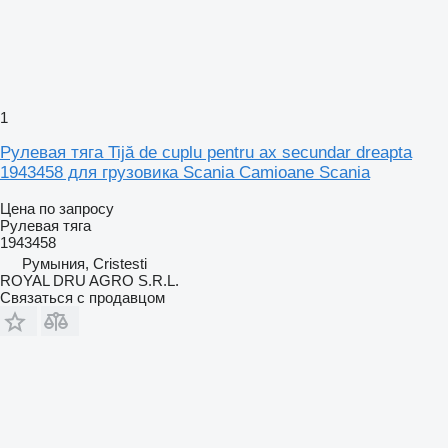
1
Рулевая тяга Tijă de cuplu pentru ax secundar dreapta
1943458 для грузовика Scania Camioane Scania
Цена по запросу
Рулевая тяга
1943458
Румыния, Cristesti
ROYAL DRU AGRO S.R.L.
Связаться с продавцом