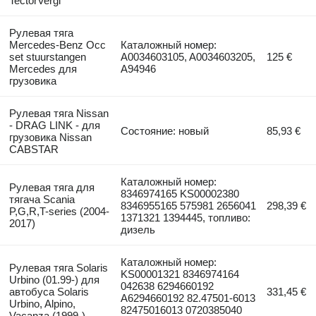
TectorVergl
Рулевая тяга
Mercedes-Benz Occ
Каталожный номер:
set stuurstangen
A0034603105, A0034603205,
125 €
Mercedes для
A94946
грузовика
Рулевая тяга Nissan
- DRAG LINK - для
Состояние: новый
85,93 €
грузовика Nissan
CABSTAR
Каталожный номер:
Рулевая тяга для
8346974165 KS00002380
тягача Scania
8346955165 575981 2656041
298,39 €
P,G,R,T-series (2004-
1371321 1394445, топливо:
2017)
дизель
Каталожный номер:
Рулевая тяга Solaris
KS00001321 8346974164
Urbino (01.99-) для
042638 6294660192
автобуса Solaris
331,45 €
A6294660192 82.47501-6013
Urbino, Alpino,
82475016013 0720385040
Vacanza (1999-)