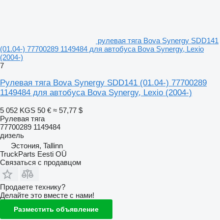
рулевая тяга Bova Synergy SDD141
(01.04-) 77700289 1149484 для автобуса Bova Synergy, Lexio
(2004-)
7
Рулевая тяга Bova Synergy SDD141 (01.04-) 77700289
1149484 для автобуса Bova Synergy, Lexio (2004-)
5 052 KGS
50 €
≈ 57,77 $
Рулевая тяга
77700289 1149484
дизель
Эстония, Tallinn
TruckParts Eesti OÜ
Связаться с продавцом
Продаете технику?
Делайте это вместе с нами!
Разместить объявление