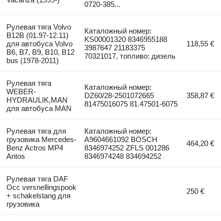
0720-385...
Рулевая тяга Volvo
Каталожный номер:
B12B (01.97-12.11)
KS00001320 8346955188
для автобуса Volvo
118,55 €
3987647 21183375
B6, B7, B9, B10, B12
70321017, топливо: дизель
bus (1978-2011)
Рулевая тяга
Каталожный номер:
WEBER-
DZ60/28-2501072665
358,87 €
HYDRAULIK,MAN
81475016075 81.47501-6075
для автобуса MAN
Рулевая тяга для
Каталожный номер:
грузовика Mercedes-
A9604661092 BOSCH
464,20 €
Benz Actros MP4
8346974252 ZFLS 001286
Antos
8346974248 834694252
Рулевая тяга DAF
Occ versnellingspook
250 €
+ schakelstang для
грузовика