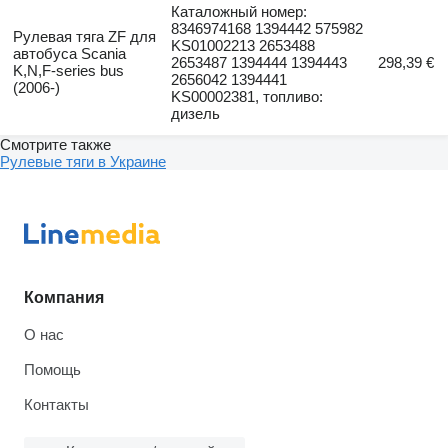
Каталожный номер:
8346974168 1394442 575982
Рулевая тяга ZF для
KS01002213 2653488
автобуса Scania
2653487 1394444 1394443
298,39 €
K,N,F-series bus
2656042 1394441
(2006-)
KS00002381, топливо:
дизель
Смотрите также
Рулевые тяги в Украине
Компания
О нас
Помощь
Контакты