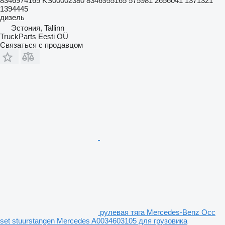
8346974165 KS00002380 8346955165 575981 2656041 1371321
1394445
дизель
Эстония, Tallinn
TruckParts Eesti OÜ
Связаться с продавцом
рулевая тяга Mercedes-Benz Occ
set stuurstangen Mercedes A0034603105 для грузовика