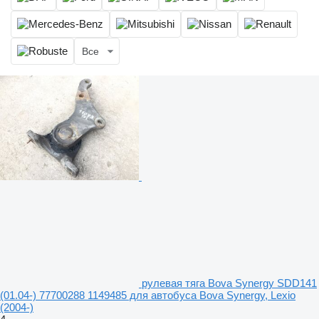
Все
рулевая тяга Bova Synergy SDD141
(01.04-) 77700288 1149485 для автобуса Bova Synergy, Lexio
(2004-)