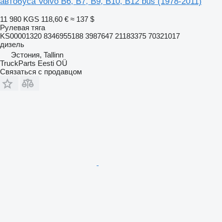
автобуса Volvo B6, B7, B9, B10, B12 bus (1978-2011)
11 980 KGS
118,60 €
≈ 137 $
Рулевая тяга
KS00001320 8346955188 3987647 21183375 70321017
дизель
Эстония, Tallinn
TruckParts Eesti OÜ
Связаться с продавцом