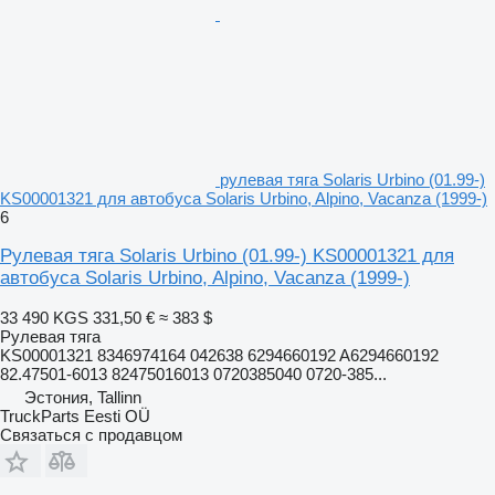
рулевая тяга Solaris Urbino (01.99-)
KS00001321 для автобуса Solaris Urbino, Alpino, Vacanza (1999-)
6
Рулевая тяга Solaris Urbino (01.99-) KS00001321 для
автобуса Solaris Urbino, Alpino, Vacanza (1999-)
33 490 KGS
331,50 €
≈ 383 $
Рулевая тяга
KS00001321 8346974164 042638 6294660192 A6294660192
82.47501-6013 82475016013 0720385040 0720-385...
Эстония, Tallinn
TruckParts Eesti OÜ
Связаться с продавцом