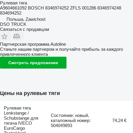
Рулевая тяга
A9604661092 BOSCH 8346974252 ZFLS 001286 8346974248
834694252
Польша, Zawichost
DSO TRUCK
Связаться с продавцом
Партнерская программа Autoline
Станьте нашим партнером и получайте прибыль за каждого
привлеченного клиента
Смотреть предложение
Цены на рулевые тяги
Рулевая тяга
Lenkstange /
Состояние: новый,
Schubstange для
каталожный номер:
74,24 €
тягача IVECO
504049893
EuroCargo