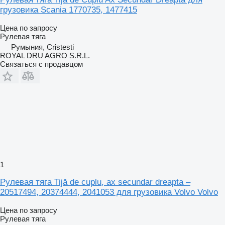
грузовика Scania 1770735, 1477415
Цена по запросу
Рулевая тяга
Румыния, Cristesti
ROYAL DRU AGRO S.R.L.
Связаться с продавцом
1
Рулевая тяга Tijă de cuplu, ax secundar dreapta –
20517494, 20374444, 2041053 для грузовика Volvo Volvo
Цена по запросу
Рулевая тяга