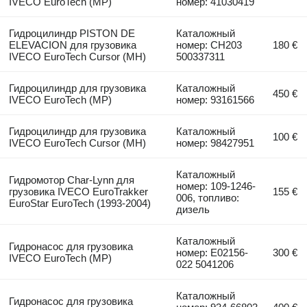
IVECO EuroTech (MP)
номер: 41030419
Гидроцилиндр PISTON DE
Каталожный
ELEVACION для грузовика
номер: CH203
180 €
IVECO EuroTech Cursor (MH)
500337311
Гидроцилиндр для грузовика
Каталожный
450 €
IVECO EuroTech (MP)
номер: 93161566
Гидроцилиндр для грузовика
Каталожный
100 €
IVECO EuroTech Cursor (MH)
номер: 98427951
Каталожный
Гидромотор Char-Lynn для
номер: 109-1246-
грузовика IVECO EuroTrakker
155 €
006, топливо:
EuroStar EuroTech (1993-2004)
дизель
Каталожный
Гидронасос для грузовика
номер: E02156-
300 €
IVECO EuroTech (MP)
022 5041206
Каталожный
Гидронасос для грузовика