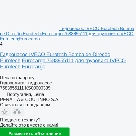
гидронасос IVECO Eurotech Bomba
de Direção Eurotech;Eurocargo 7683955111 для грузовика IVECO
Eurotech;Eurocargo
4
Гидронасос IVECO Eurotech Bomba de Direção
Eurotech;Eurocargo 7683955111 для грузовика IVECO
Eurotech;Eurocargo
Цена по запросу
Гидравлика - гидронасос
7683955111 KS00000339
Португалия, Leiria
PERALTA & COUTINHO S.A.
Связаться с продавцом
Продаете технику?
Делайте это вместе с нами!
Разместить объявление