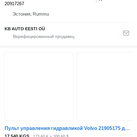
20917267
Эстония, Rummu
KB AUTO EESTI OÜ
Пульт управления гидравликой Volvo 21905175 для грузовика Volvo FH12, FH16, NH12, FH, VNL780 (1993-2014)
17 540 KGS
173,60 €
≈ 200,60 $