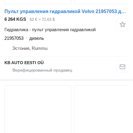
Пульт управления гидравликой Volvo 21957053 для грузовика Volvo FH12, FH16, NH12, FH, VNL780 (1993-2014)
6 264 KGS
62 €
≈ 71,63 $
Гидравлика - пульт управления гидравликой
21957053
дизель
Эстония, Rummu
KB AUTO EESTI OÜ