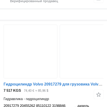
Гидроцилиндр Volvo 20917279 для грузовика Volvo FH12, FH16, NH12, FH, VNL780 (1993-2014)
7 517 KGS
74,40 €
≈ 85,96 $
Гидравлика - гидроцилиндр
20917279 20455262 85110122 3198846
дизель