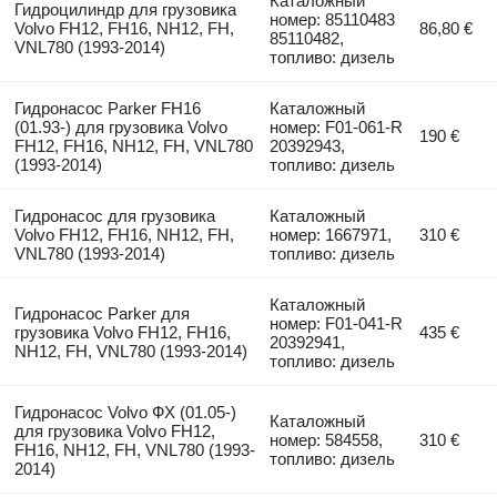
Каталожный
Гидроцилиндр для грузовика
номер: 85110483
Volvo FH12, FH16, NH12, FH,
86,80 €
85110482,
VNL780 (1993-2014)
топливо: дизель
Гидронасос Parker FH16
Каталожный
(01.93-) для грузовика Volvo
номер: F01-061-R
190 €
FH12, FH16, NH12, FH, VNL780
20392943,
(1993-2014)
топливо: дизель
Гидронасос для грузовика
Каталожный
Volvo FH12, FH16, NH12, FH,
номер: 1667971,
310 €
VNL780 (1993-2014)
топливо: дизель
Каталожный
Гидронасос Parker для
номер: F01-041-R
грузовика Volvo FH12, FH16,
435 €
20392941,
NH12, FH, VNL780 (1993-2014)
топливо: дизель
Гидронасос Volvo ФХ (01.05-)
Каталожный
для грузовика Volvo FH12,
номер: 584558,
310 €
FH16, NH12, FH, VNL780 (1993-
топливо: дизель
2014)