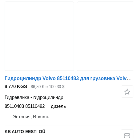
Гидроцилиндр Volvo 85110483 для грузовика Volvo FH12, FH16, NH12, FH, VNL780 (1993-2014)
8 770 KGS
86,80 €
≈ 100,30 $
Гидравлика - гидроцилиндр
85110483 85110482
дизель
Эстония, Rummu
KB AUTO EESTI OÜ