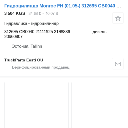
Гидроцилиндр Monroe FH (01.05-) 312695 CB0040 для грузовика Volvo FH12, FH16, NH12, FH, VNL780 (1993-2014)
3 504 KGS
34,68 €
≈ 40,07 $
Гидравлика - гидроцилиндр
312695 CB0040 21111925 3198836
дизель
20960907
Эстония, Tallinn
TruckParts Eesti OÜ