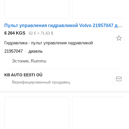
Пульт управления гидравликой Volvo 21957047 для грузовика Volvo FH12, FH16, NH12, FH, VNL780 (1993-2014)
6 264 KGS
62 €
≈ 71,63 $
Гидравлика - пульт управления гидравликой
21957047
дизель
Эстония, Rummu
KB AUTO EESTI OÜ