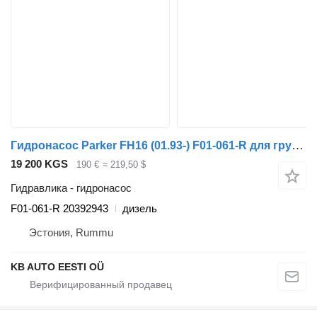
Гидронасос Parker FH16 (01.93-) F01-061-R для грузовика Volvo FH12, FH16, NH12, FH, VNL780 (1993-2014)
19 200 KGS
190 €
≈ 219,50 $
Гидравлика - гидронасос
F01-061-R 20392943
дизель
Эстония, Rummu
KB AUTO EESTI OÜ