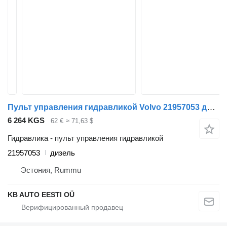
Пульт управления гидравликой Volvo 21957053 для грузовика Volvo FH12, FH16, NH12, FH, VNL780 (1993-2014)
6 264 KGS
62 €
≈ 71,63 $
Гидравлика - пульт управления гидравликой
21957053
дизель
Эстония, Rummu
KB AUTO EESTI OÜ