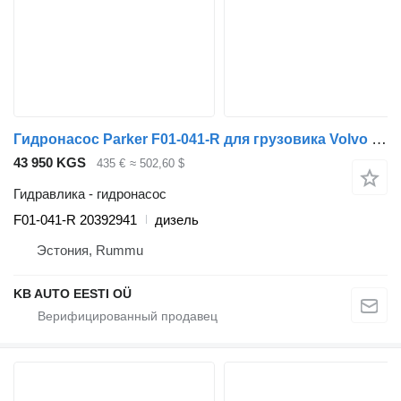
Гидронасос Parker F01-041-R для грузовика Volvo FH12, FH16, NH12, FH, VNL780 (1993-2014)
43 950 KGS
435 €
≈ 502,60 $
Гидравлика - гидронасос
F01-041-R 20392941
дизель
Эстония, Rummu
KB AUTO EESTI OÜ