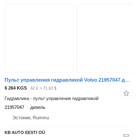
Пульт управления гидравликой Volvo 21957047 для грузовика Volvo FH12, FH16, NH12, FH, VNL780 (1993-2014)
6 264 KGS
62 €
≈ 71,63 $
Гидравлика - пульт управления гидравликой
21957047
дизель
Эстония, Rummu
KB AUTO EESTI OÜ