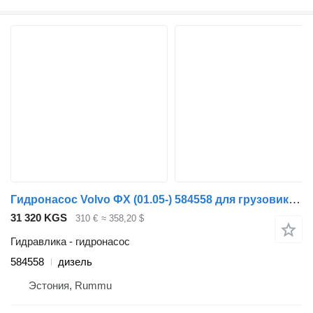
Гидронасос Volvo ФХ (01.05-) 584558 для грузовика Volvo FH12, FH16, NH12, FH, VNL780 (1993-2014)
31 320 KGS
310 €
≈ 358,20 $
Гидравлика - гидронасос
584558
дизель
Эстония, Rummu