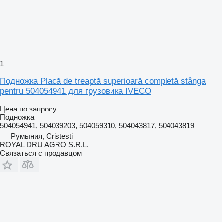
1
Подножка Placă de treaptă superioară completă stânga
pentru 504054941 для грузовика IVECO
Цена по запросу
Подножка
504054941, 504039203, 504059310, 504043817, 504043819
Румыния, Cristesti
ROYAL DRU AGRO S.R.L.
Связаться с продавцом