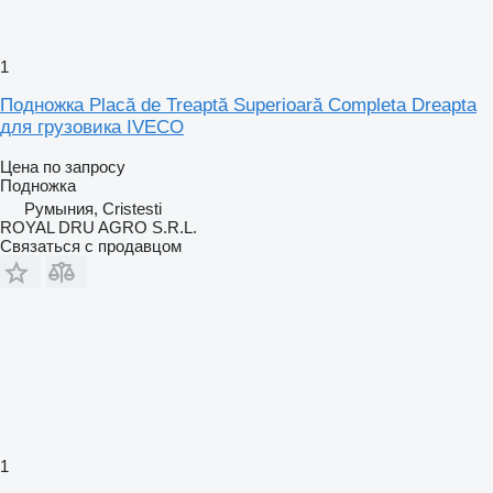
1
Подножка Placă de Treaptă Superioară Completa Dreapta
для грузовика IVECO
Цена по запросу
Подножка
Румыния, Cristesti
ROYAL DRU AGRO S.R.L.
Связаться с продавцом
1