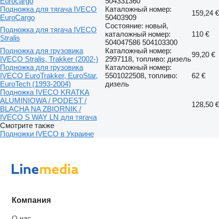
Eurocargo
504331360
Подножка для тягача IVECO
Каталожный номер:
159,24 €
EuroCargo
50403909
Состояние: новый,
Подножка для тягача IVECO
каталожный номер:
110 €
Stralis
504047586 504103300
Подножка для грузовика
Каталожный номер:
99,20 €
IVECO Stralis, Trakker (2002-)
2997118, топливо: дизель
Подножка для грузовика
Каталожный номер:
IVECO EuroTrakker, EuroStar,
5501022508, топливо:
62 €
EuroTech (1993-2004)
дизель
Подножка IVECO KRATKA
ALUMINIOWA / PODEST /
128,50 €
BLACHA NA ZBIORNIK /
IVECO S WAY LN для тягача
Смотрите также
Подножки IVECO в Украине
Компания
О нас