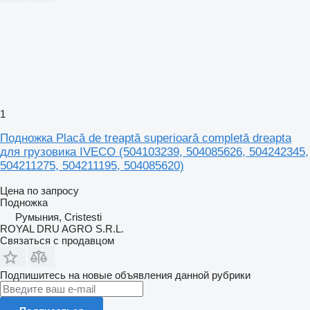
1
Подножка Placă de treaptă superioară completă dreapta
для грузовика IVECO (504103239, 504085626, 504242345,
504211275, 504211195, 504085620)
Цена по запросу
Подножка
Румыния, Cristesti
ROYAL DRU AGRO S.R.L.
Связаться с продавцом
Подпишитесь на новые объявления данной рубрики