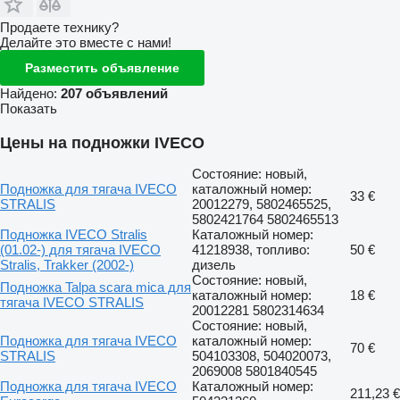
Продаете технику?
Делайте это вместе с нами!
Разместить объявление
Найдено:
207 объявлений
Показать
Цены на подножки IVECO
Состояние: новый,
Подножка для тягача IVECO
каталожный номер:
33 €
STRALIS
20012279, 5802465525,
5802421764 5802465513
Подножка IVECO Stralis
Каталожный номер:
(01.02-) для тягача IVECO
41218938, топливо:
50 €
Stralis, Trakker (2002-)
дизель
Состояние: новый,
Подножка Talpa scara mica для
каталожный номер:
18 €
тягача IVECO STRALIS
20012281 5802314634
Состояние: новый,
Подножка для тягача IVECO
каталожный номер:
70 €
STRALIS
504103308, 504020073,
2069008 5801840545
Подножка для тягача IVECO
Каталожный номер:
211,23 €