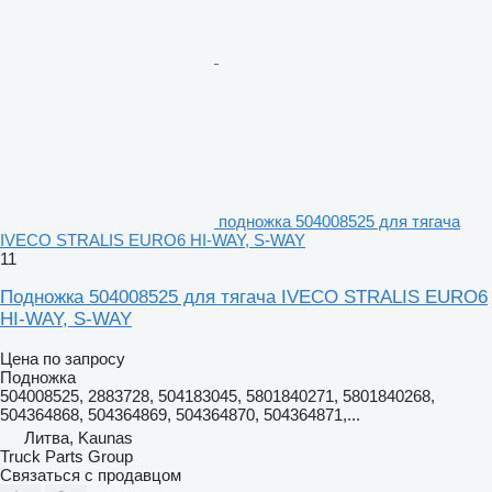
подножка 504008525 для тягача
IVECO STRALIS EURO6 HI-WAY, S-WAY
11
Подножка 504008525 для тягача IVECO STRALIS EURO6
HI-WAY, S-WAY
Цена по запросу
Подножка
504008525, 2883728, 504183045, 5801840271, 5801840268,
504364868, 504364869, 504364870, 504364871,...
Литва, Kaunas
Truck Parts Group
Связаться с продавцом