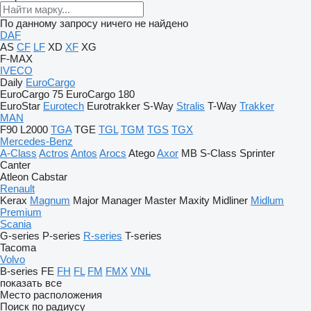
По данному запросу ничего не найдено
DAF
AS
CF
LF
XD
XF
XG
F-MAX
IVECO
Daily
EuroCargo
EuroCargo 75
EuroCargo 180
EuroStar
Eurotech
Eurotrakker
S-Way
Stralis
T-Way
Trakker
MAN
F90
L2000
TGA
TGE
TGL
TGM
TGS
TGX
Mercedes-Benz
A-Class
Actros
Antos
Arocs
Atego
Axor
MB
S-Class
Sprinter
Canter
Atleon
Cabstar
Renault
Kerax
Magnum
Major
Manager
Master
Maxity
Midliner
Midlum
Premium
Scania
G-series
P-series
R-series
T-series
Tacoma
Volvo
B-series
FE
FH
FL
FM
FMX
VNL
показать все
Место расположения
Поиск по радиусу