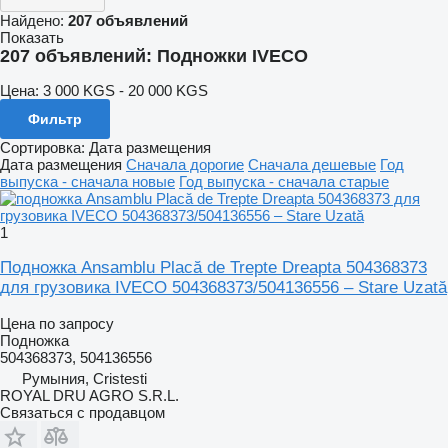
Найдено:
207 объявлений
Показать
207 объявлений:
Подножки IVECO
Цена:
3 000 KGS - 20 000 KGS
Фильтр
Сортировка
:
Дата размещения
Дата размещения
Сначала дорогие
Сначала дешевые
Год
выпуска - сначала новые
Год выпуска - сначала старые
1
Подножка Ansamblu Placă de Trepte Dreapta 504368373
для грузовика IVECO 504368373/504136556 – Stare Uzată
Цена по запросу
Подножка
504368373, 504136556
Румыния, Cristesti
ROYAL DRU AGRO S.R.L.
Связаться с продавцом