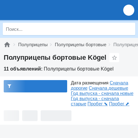
Полуприцепы
Полуприцепы бортовые
Полуприцеп
Полуприцепы бортовые Kögel
11 объявлений:
Полуприцепы бортовые Kögel
Дата размещения
Сначала
дорогие
Сначала дешевые
Год выпуска - сначала новые
Год выпуска - сначала
старые
Пробег ⬊
Пробег ⬈