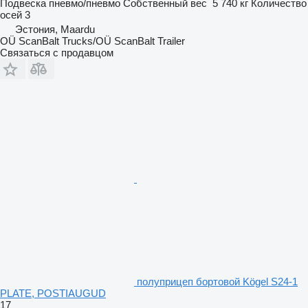
Подвеска
пневмо/пневмо
Собственный вес
5 740 кг
Количество
осей
3
Эстония, Maardu
OÜ ScanBalt Trucks/OÜ ScanBalt Trailer
Связаться с продавцом
полуприцеп бортовой Kögel S24-1
PLATE, POSTIAUGUD
17