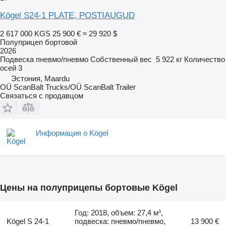
Kögel S24-1 PLATE, POSTIAUGUD
2 617 000 KGS
25 900 €
≈ 29 920 $
Полуприцеп бортовой
2026
Подвеска
пневмо/пневмо
Собственный вес
5 922 кг
Количество
осей
3
Эстония, Maardu
OÜ ScanBalt Trucks/OÜ ScanBalt Trailer
Связаться с продавцом
Информация о Kögel
Цены на полуприцепы бортовые Kögel
Год: 2018, объем: 27,4 м³,
Kögel S 24-1
подвеска: пневмо/пневмо,
13 900 €