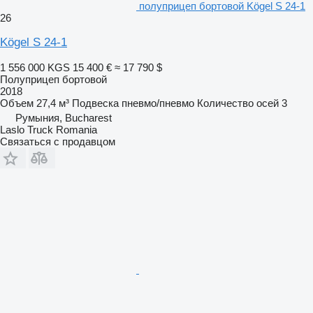
полуприцеп бортовой Kögel S 24-1
26
Kögel S 24-1
1 556 000 KGS
15 400 €
≈ 17 790 $
Полуприцеп бортовой
2018
Объем
27,4 м³
Подвеска
пневмо/пневмо
Количество осей
3
Румыния, Bucharest
Laslo Truck Romania
Связаться с продавцом