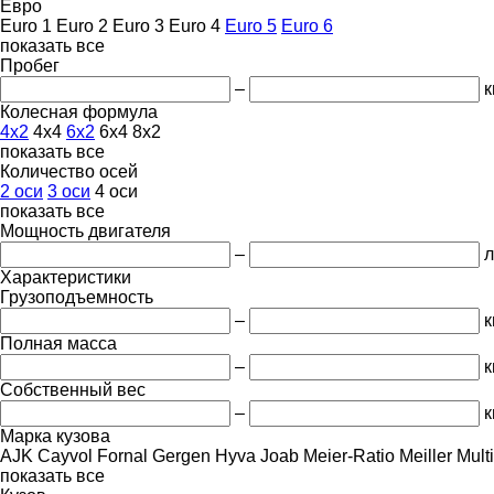
Евро
Euro 1
Euro 2
Euro 3
Euro 4
Euro 5
Euro 6
показать все
Пробег
–
к
Колесная формула
4x2
4x4
6x2
6x4
8x2
показать все
Количество осей
2 оси
3 оси
4 оси
показать все
Мощность двигателя
–
л
Характеристики
Грузоподъемность
–
к
Полная масса
–
к
Собственный вес
–
к
Марка кузова
AJK
Cayvol
Fornal
Gergen
Hyva
Joab
Meier-Ratio
Meiller
Multil
показать все