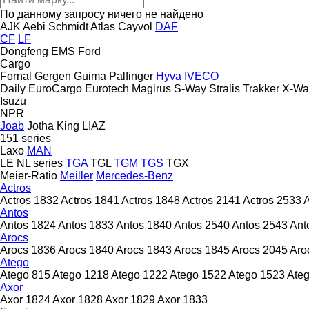
По данному запросу ничего не найдено
AJK
Aebi Schmidt
Atlas
Cayvol
DAF
CF
LF
Dongfeng
EMS
Ford
Cargo
Fornal
Gergen
Guima Palfinger
Hyva
IVECO
Daily
EuroCargo
Eurotech
Magirus
S-Way
Stralis
Trakker
X-Wa
Isuzu
NPR
Joab
Jotha
King
LIAZ
151 series
Laxo
MAN
LE
NL series
TGA
TGL
TGM
TGS
TGX
Meier-Ratio
Meiller
Mercedes-Benz
Actros
Actros 1832
Actros 1841
Actros 1848
Actros 2141
Actros 2533
A
Antos
Antos 1824
Antos 1833
Antos 1840
Antos 2540
Antos 2543
Ant
Arocs
Arocs 1836
Arocs 1840
Arocs 1843
Arocs 1845
Arocs 2045
Aro
Atego
Atego 815
Atego 1218
Atego 1222
Atego 1522
Atego 1523
Ate
Axor
Axor 1824
Axor 1828
Axor 1829
Axor 1833