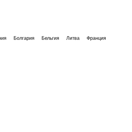
ния
Болгария
Бельгия
Литва
Франция