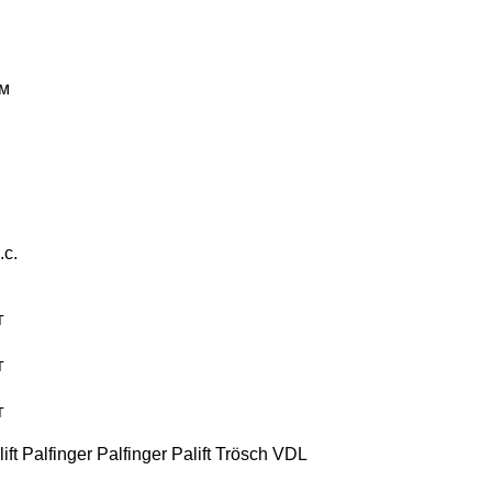
м
.с.
г
г
г
ift
Palfinger
Palfinger Palift
Trösch
VDL