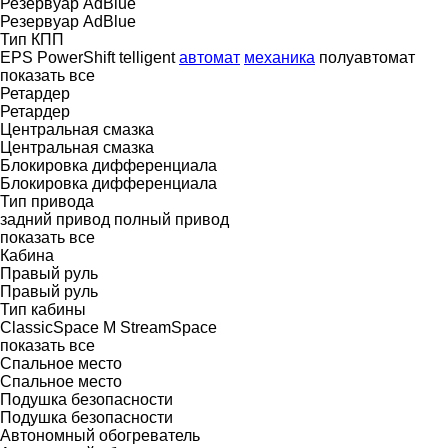
Резервуар AdBlue
Резервуар AdBlue
Тип КПП
EPS
PowerShift
telligent
автомат
механика
полуавтомат
показать все
Ретардер
Ретардер
Центральная смазка
Центральная смазка
Блокировка дифференциала
Блокировка дифференциала
Тип привода
задний привод
полный привод
показать все
Кабина
Правый руль
Правый руль
Тип кабины
ClassicSpace
M
StreamSpace
показать все
Спальное место
Спальное место
Подушка безопасности
Подушка безопасности
Автономный обогреватель