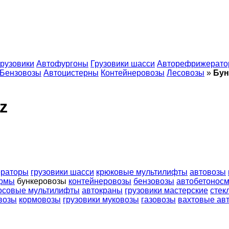
рузовики
Автофургоны
Грузовики шасси
Авторефрижерат
Бензовозы
Автоцистерны
Контейнеровозы
Лесовозы
»
Бун
z
ераторы
грузовики шасси
крюковые мультилифты
автовозы
ормы
бункеровозы
контейнеровозы
бензовозы
автобетоносм
осовые мультилифты
автокраны
грузовики мастерские
стек
возы
кормовозы
грузовики муковозы
газовозы
вахтовые ав