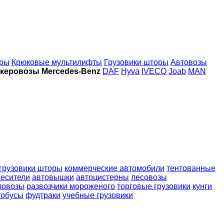
оры
Крюковые мультилифты
Грузовики шторы
Автовозы
керовозы Mercedes-Benz
DAF
Hyva
IVECO
Joab
MAN
грузовики шторы
коммерческие автомобили
тентованные
есители
автовышки
автоцистерны
лесовозы
ловозы
развозчики мороженого
торговые грузовики
кунги
тобусы
фудтраки
учебные грузовики