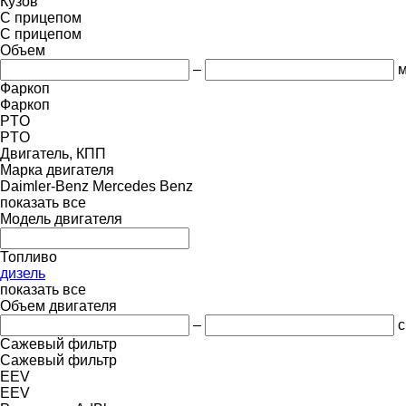
Кузов
С прицепом
С прицепом
Объем
–
м
Фаркоп
Фаркоп
PTO
PTO
Двигатель, КПП
Марка двигателя
Daimler-Benz
Mercedes Benz
показать все
Модель двигателя
Топливо
дизель
показать все
Объем двигателя
–
с
Сажевый фильтр
Сажевый фильтр
EEV
EEV