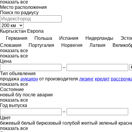
показать все
Место расположения
Поиск по радиусу
Кыргызстан
Европа
Германия
Польша
Испания
Нидерланды
Эсто
Словакия
Португалия
Норвегия
Латвия
Великоб
показать все
показать все
Цена
–
Тип объявления
продажа
аукцион
от производителя
лизинг
кредит
рассрочк
показать все
Состояние
новый
б/у
после аварии
показать все
Год выпуска
–
Цвет
бежевый
белый
бирюзовый
голубой
желтый
зеленый
красн
показать все