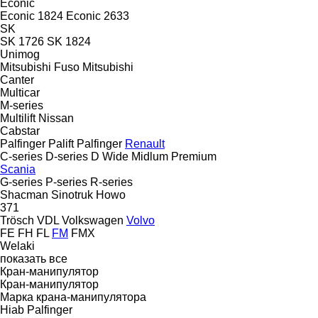
Econic
Econic 1824
Econic 2633
SK
SK 1726
SK 1824
Unimog
Mitsubishi Fuso
Mitsubishi
Canter
Multicar
M-series
Multilift
Nissan
Cabstar
Palfinger Palift
Palfinger
Renault
C-series
D-series
D Wide
Midlum
Premium
Scania
G-series
P-series
R-series
Shacman
Sinotruk Howo
371
Trösch
VDL
Volkswagen
Volvo
FE
FH
FL
FM
FMX
Welaki
показать все
Кран-манипулятор
Кран-манипулятор
Марка крана-манипулятора
Hiab
Palfinger