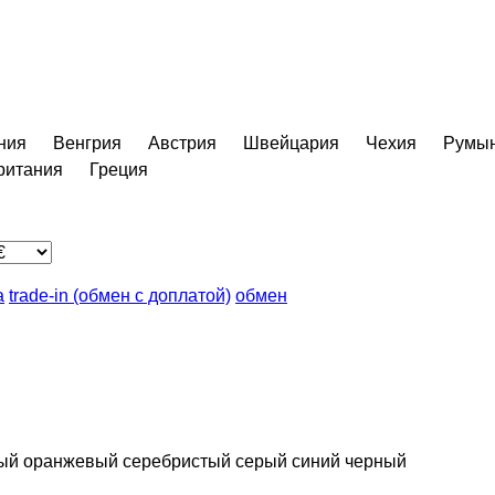
ния
Венгрия
Австрия
Швейцария
Чехия
Румы
ритания
Греция
а
trade-in (обмен с доплатой)
обмен
ый
оранжевый
серебристый
серый
синий
черный