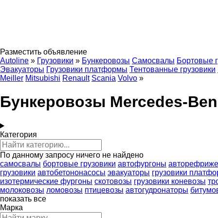
Разместить объявление
Autoline
»
Грузовики
»
Бункеровозы
Самосвалы
Бортовые г
Эвакуаторы
Грузовики платформы
Тентованные грузовики
Meiller
Mitsubishi
Renault
Scania
Volvo
»
Бункеровозы Mercedes-Ben
Категория
По данному запросу ничего не найдено
самосвалы
бортовые грузовики
автофургоны
авторефриж
грузовики
автобетононасосы
эвакуаторы
грузовики платф
изотермические фургоны
скотовозы
грузовики коневозы
тр
молоковозы
ломовозы
птицевозы
автогудронаторы
битумо
показать все
Марка