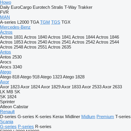
Howo
Daily
EuroCargo
Eurotech
Stralis
T-Way
Trakker
FVR
MAN
A-series
L2000
TGA
TGM
TGS
TGX
Mercedes-Benz
Actros
Actros 1831
Actros 1840
Actros 1841
Actros 1844
Actros 1846
Actros 1853
Actros 2540
Actros 2541
Actros 2542
Actros 2544
Actros 2548
Actros 2551
Actros 2635
Antos
Antos 2530
Arocs
Arocs 3340
Atego
Atego 818
Atego 918
Atego 1323
Atego 1828
Axor
Axor 1823
Axor 1824
Axor 1829
Axor 1833
Axor 2533
Axor 2633
LK
MB
SK
SK 1824
Sprinter
Atleon
Cabstar
Renault
D-series
G-series
K-series
Kerax
Midliner
Midlum
Premium
T-series
Scania
G-series
P-series
R-series