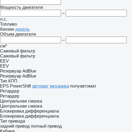
Мощность двигателя
–
л.с.
Топливо
бензин
дизель
Объем двигателя
–
см³
Сажевый фильтр
Сажевый фильтр
EEV
EEV
Резервуар AdBlue
Резервуар AdBlue
Тип КПП
EPS
PowerShift
автомат
механика
полуавтомат
Ретардер
Ретардер
Центральная смазка
Центральная смазка
Блокировка дифференциала
Блокировка дифференциала
Тип привода
задний привод
полный привод
Кабина