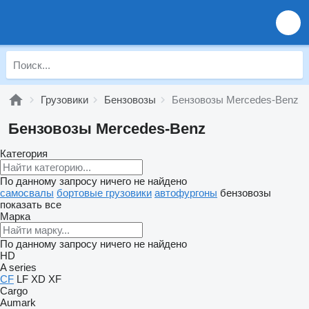
Грузовики
Бензовозы
Бензовозы Mercedes-Benz
Бензовозы Mercedes-Benz
Категория
По данному запросу ничего не найдено
самосвалы
бортовые грузовики
автофургоны
бензовозы
показать все
Марка
По данному запросу ничего не найдено
HD
A series
CF
LF
XD
XF
Cargo
Aumark