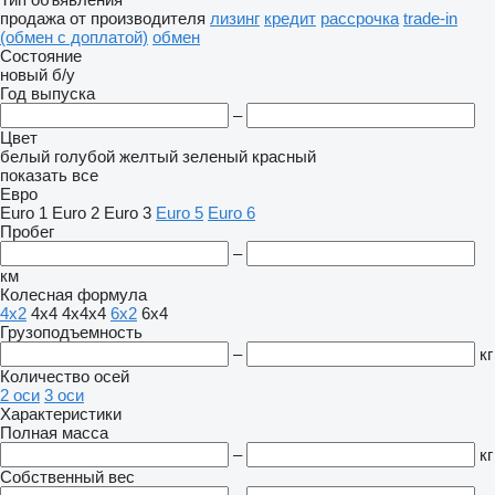
продажа
от производителя
лизинг
кредит
рассрочка
trade-in
(обмен с доплатой)
обмен
Состояние
новый
б/у
Год выпуска
–
Цвет
белый
голубой
желтый
зеленый
красный
показать все
Евро
Euro 1
Euro 2
Euro 3
Euro 5
Euro 6
Пробег
–
км
Колесная формула
4x2
4x4
4x4x4
6x2
6x4
Грузоподъемность
–
кг
Количество осей
2 оси
3 оси
Характеристики
Полная масса
–
кг
Собственный вес