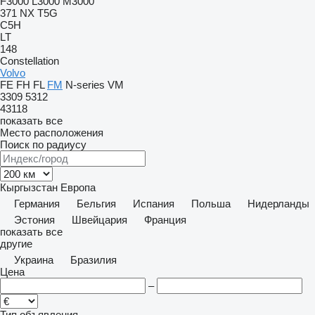
F3000
L3000
M3000
371
NX
T5G
C5H
LT
148
Constellation
Volvo
FE
FH
FL
FM
N-series
VM
3309
5312
43118
показать все
Место расположения
Поиск по радиусу
Кыргызстан
Европа
Германия
Бельгия
Испания
Польша
Нидерланды
Эстония
Швейцария
Франция
показать все
другие
Украина
Бразилия
Цена
–
Тип объявления