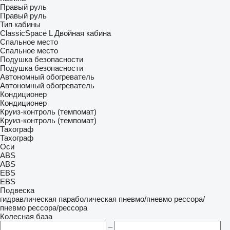
Правый руль
Правый руль
Тип кабины
ClassicSpace
L
Двойная кабина
Спальное место
Спальное место
Подушка безопасности
Подушка безопасности
Автономный обогреватель
Автономный обогреватель
Кондиционер
Кондиционер
Круиз-контроль (темпомат)
Круиз-контроль (темпомат)
Тахограф
Тахограф
Оси
ABS
ABS
EBS
EBS
Подвеска
гидравлическая
параболическая
пневмо/пневмо
рессора/
пневмо
рессора/рессора
Колесная база
–