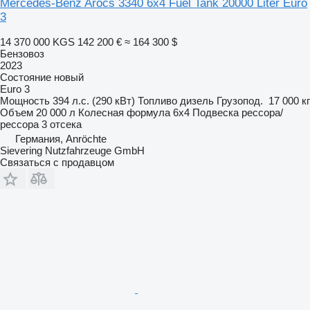
Mercedes-Benz Arocs 3340 6x4 Fuel Tank 20000 Liter Euro
3
14 370 000 KGS
142 200 €
≈ 164 300 $
Бензовоз
2023
Состояние
новый
Euro 3
Мощность
394 л.с. (290 кВт)
Топливо
дизель
Грузопод.
17 000 кг
Объем
20 000 л
Колесная формула
6x4
Подвеска
рессора/
рессора
3 отсека
Германия, Anröchte
Sievering Nutzfahrzeuge GmbH
Связаться с продавцом