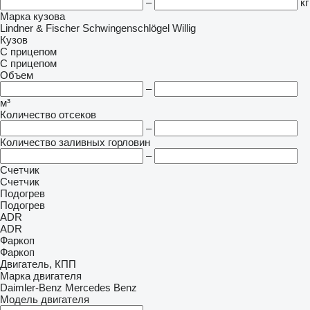
–
кг
Марка кузова
Lindner & Fischer
Schwingenschlögel
Willig
Кузов
С прицепом
С прицепом
Объем
–
м³
Количество отсеков
–
Количество заливных горловин
–
Счетчик
Счетчик
Подогрев
Подогрев
ADR
ADR
Фаркоп
Фаркоп
Двигатель, КПП
Марка двигателя
Daimler-Benz
Mercedes Benz
Модель двигателя