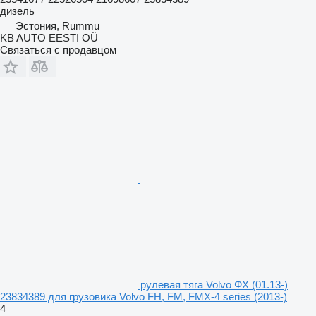
дизель
Эстония, Rummu
KB AUTO EESTI OÜ
Связаться с продавцом
рулевая тяга Volvo ФХ (01.13-)
23834389 для грузовика Volvo FH, FM, FMX-4 series (2013-)
4