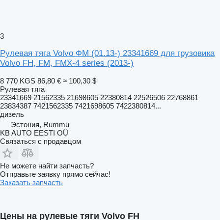
3
Рулевая тяга Volvo ФМ (01.13-) 23341669 для грузовика
Volvo FH, FM, FMX-4 series (2013-)
8 770 KGS
86,80 €
≈ 100,30 $
Рулевая тяга
23341669 21562335 21698605 22380814 22526506 22768861
23834387 7421562335 7421698605 7422380814...
дизель
Эстония, Rummu
KB AUTO EESTI OÜ
Связаться с продавцом
Не можете найти запчасть?
Отправьте заявку прямо сейчас!
Заказать запчасть
Цены на рулевые тяги Volvo FH