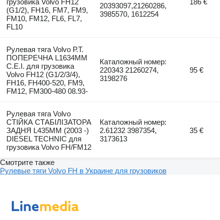
грузовика Volvo FH12
186 €
20393097,21260286,
(G1/2), FH16, FM7, FM9,
3985570, 1612254
FM10, FM12, FL6, FL7,
FL10
Рулевая тяга Volvo Р.Т.
ПОПЕРЕЧНА L1634MM
Каталожный номер:
C.E.I. для грузовика
220343 21260274,
95 €
Volvo FH12 (G1/2/3/4),
3198276
FH16, FH400-520, FM9,
FM12, FM300-480 08.93-
Рулевая тяга Volvo
СТІЙКА СТАБІЛІЗАТОРА
Каталожный номер:
ЗАДНЯ L435MM (2003 -)
2.61232 3987354,
35 €
DIESEL TECHNIC для
3173613
грузовика Volvo FH/FM12
Смотрите также
Рулевые тяги Volvo FH в Украине для грузовиков