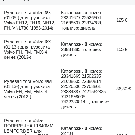
Рулевая тяга Volvo ФХ
Каталожный номер:
(01.05-) для грузовика
23341677 22526504
125 €
Volvo FH12, FH16, NH12,
21698607 23834389,
FH, VNL780 (1993-2014)
топливо: дизель
Рулевая тяга Volvo ФХ
Каталожный номер:
(01.13-) для грузовика
23834389, топливо:
155 €
Volvo FH, FM, FMX-4
дизель
series (2013-)
Каталожный номер:
23341669 21562335
Рулевая тяга Volvo ФМ
21698605 22380814
(01.13-) для грузовика
22526506 22768861
86,80 €
Volvo FH, FM, FMX-4
23834387 7421562335
series (2013-)
7421698605
7422380814..., топливо:
дизель
Рулевая тяга Volvo
ПОПЕРЕЧНА L1640ММ
Каталожный номер:
LEMFORDER для
22794