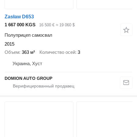
Zasław D653
1 667 000 KGS
16 500 €
≈ 19 060 $
Полуприцеп самосвал
2015
Объем
363 м³
Количество осей
3
Украина, Хуст
DOMION AUTO GROUP