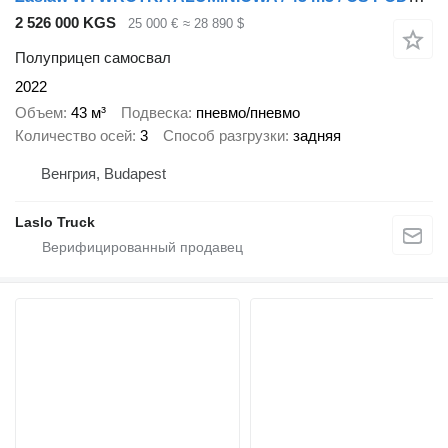
2 526 000 KGS
25 000 €
≈ 28 890 $
Полуприцеп самосвал
2022
Объем
43 м³
Подвеска
пневмо/пневмо
Количество осей
3
Способ разгрузки
задняя
Венгрия, Budapest
Laslo Truck