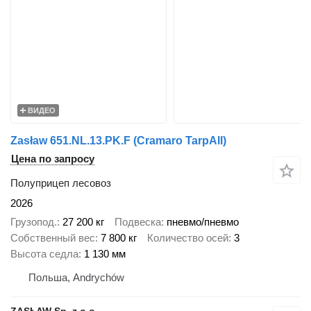
ВИДЕО
Zasław 651.NL.13.PK.F (Cramaro TarpAll)
Цена по запросу
Полуприцеп лесовоз
2026
Грузопод.
27 200 кг
Подвеска
пневмо/пневмо
Собственный вес
7 800 кг
Количество осей
3
Высота седла
1 130 мм
Польша, Andrychów
ZASŁAW Sp. z o.o.