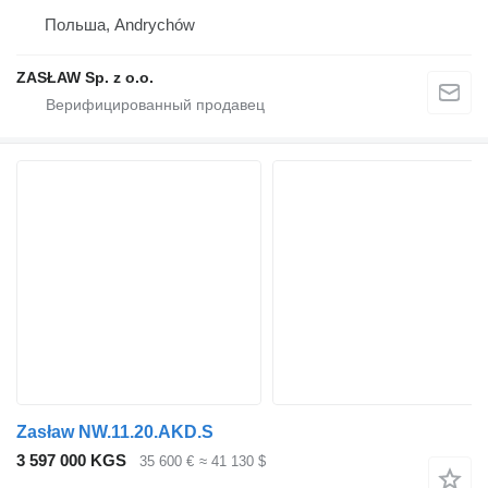
Польша, Andrychów
ZASŁAW Sp. z o.o.
Zasław NW.11.20.AKD.S
3 597 000 KGS
35 600 €
≈ 41 130 $