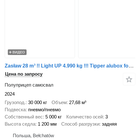
ВИДЕО
Zasław 28 m³ !! Light UP 4.990 kg !!! Tipper alubox for bitum - Ready !
Цена по запросу
Полуприцеп самосвал
2024
Грузопод.
30 000 кг
Объем
27,68 м³
Подвеска
пневмо/пневмо
Собственный вес
5 000 кг
Количество осей
3
Высота седла
1 200 мм
Способ разгрузки
задняя
Польша, Bełchatów