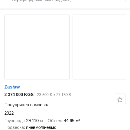
Zasław
2 374 000 KGS
23 500 €
≈ 27 150 $
Полуприцеп самосвал
2022
Грузопод.
29 110 кг
Объем
44,65 м³
Подвеска
пневмо/пневмо