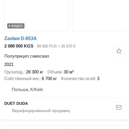
ВИДЕО
Zasław D-653A
2 088 000 KGS
89 000 PLN
≈ 20 670 €
Полуприцеп самосвал
2021
Грузопод.
28 300 кг
Объем
30 м³
Собственный вес
6 700 кг
Количество осей
3
Польша, K/Kielc
DUET DUDA