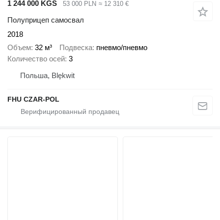
1 244 000 KGS
53 000 PLN
≈ 12 310 €
Полуприцеп самосвал
2018
Объем
32 м³
Подвеска
пневмо/пневмо
Количество осей
3
Польша, Blękwit
FHU CZAR-POL