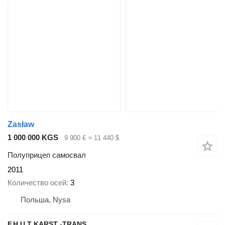
Zasław
1 000 000 KGS
9 900 €
≈ 11 440 $
Полуприцеп самосвал
2011
Количество осей
3
Польша, Nysa
F.H.U.T KARST -TRANS