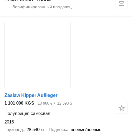
Zasław Kipper Auflieger
1 101 000 KGS
10 900 €
≈ 12 590 $
Полуприцеп самосвал
2016
Грузопод.
28 540 кг
Подвеска
пневмо/пневмо