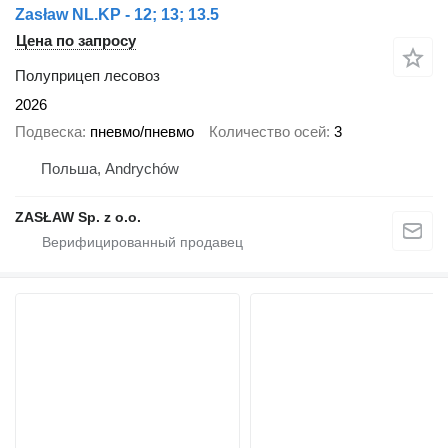
Zasław NL.KP - 12; 13; 13.5
Цена по запросу
Полуприцеп лесовоз
2026
Подвеска
пневмо/пневмо
Количество осей
3
Польша, Andrychów
ZASŁAW Sp. z o.o.