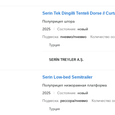
Serin Tek Dingilli Tenteli Dorse // Cur
Полуприцеп штора
2025
Состояние
новый
Подвеска
пневмо/пневмо
Количество ос
Турция
SERİN TREYLER A.Ş.
Serin Low-bed Semitrailer
Полуприцеп низкорамная платформа
2025
Состояние
новый
Подвеска
рессора/пневмо
Количество о
Турция