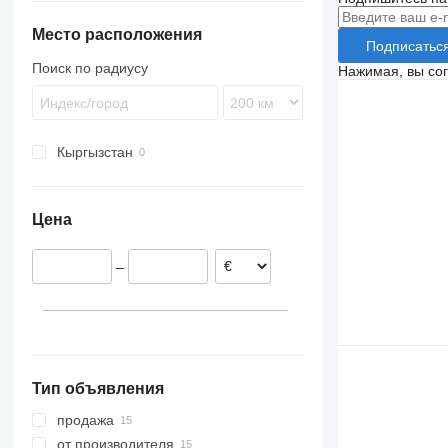
TKS
ZVKA
SGF
VHLO
SKI
Место расположения
Подписатьс
SKO
Поиск по радиусу
Нажимая, вы со
SPR
SW
Кыргызстан
Цена
–
Тип объявления
продажа
от производителя