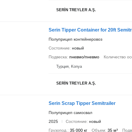
SERİN TREYLER A.Ş.
Serin Tipper Container for 20ft Semitr
Полуприцеп контейнеровоз
Состояние
новый
Подвеска
пневмо/пневмо
Количество ос
Турция, Konya
SERİN TREYLER A.Ş.
Serin Scrap Tipper Semitrailer
Полуприцеп самосвал
2025
Состояние
новый
Грузопод.
35 000 кг
Объем
35 м³
Подв