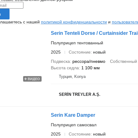
я
глашаетесь с нашей
политикой конфиденциальности
и
пользовател
Serin Tenteli Dorse / Curtainsider Trai
Полуприцеп тентованный
2025
Состояние
новый
Подвеска
рессора/пневмо
Собственный 
Высота седла
1 100 мм
Турция, Konya
ВИДЕО
SERİN TREYLER A.Ş.
Serin Kare Damper
Полуприцеп самосвал
2025
Состояние
новый