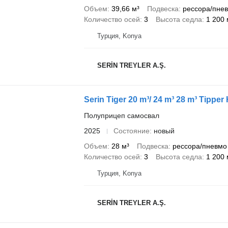
Объем
39,66 м³
Подвеска
рессора/пне
Количество осей
3
Высота седла
1 200
Турция, Konya
SERİN TREYLER A.Ş.
Serin Tiger 20 m³/ 24 m³ 28 m³ Tippe
Полуприцеп самосвал
2025
Состояние
новый
Объем
28 м³
Подвеска
рессора/пневмо
Количество осей
3
Высота седла
1 200
Турция, Konya
SERİN TREYLER A.Ş.