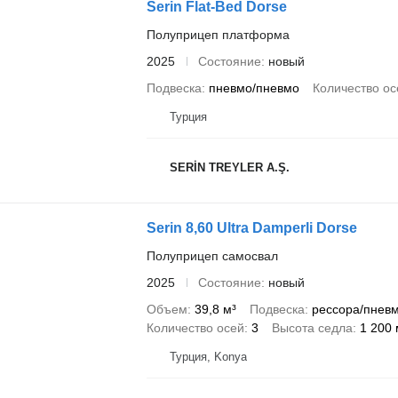
Serin Flat-Bed Dorse
Полуприцеп платформа
2025
Состояние
новый
Подвеска
пневмо/пневмо
Количество ос
Турция
SERİN TREYLER A.Ş.
Serin 8,60 Ultra Damperli Dorse
Полуприцеп самосвал
2025
Состояние
новый
Объем
39,8 м³
Подвеска
рессора/пнев
Количество осей
3
Высота седла
1 200
Турция, Konya