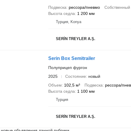
Подвеска
рессора/пневмо
Собственный 
Высота седла
1 200 мм
Турция, Konya
SERİN TREYLER A.Ş.
Serin Box Semitrailer
Полуприцеп фургон
2025
Состояние
новый
Объем
102,5 м³
Подвеска
рессора/пне
Высота седла
1 100 мм
Турция
SERİN TREYLER A.Ş.
 новые объявления данной рубрики