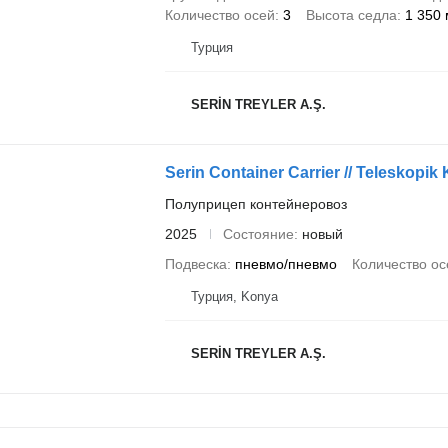
Количество осей
3
Высота седла
1 350
Турция
SERİN TREYLER A.Ş.
Serin Container Carrier // Teleskopik
Полуприцеп контейнеровоз
2025
Состояние
новый
Подвеска
пневмо/пневмо
Количество ос
Турция, Konya
SERİN TREYLER A.Ş.