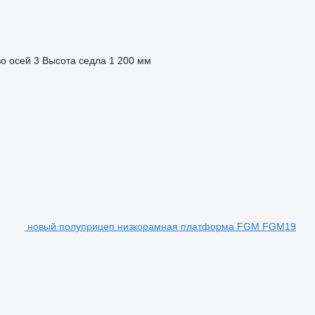
о осей
3
Высота седла
1 200 мм
новый полуприцеп низкорамная платформа FGM FGM19