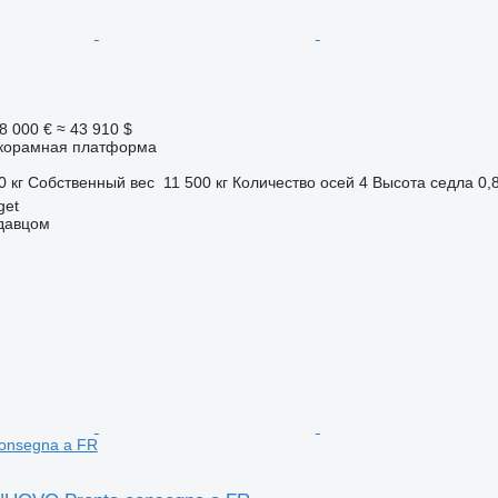
8 000 €
≈ 43 910 $
корамная платформа
0 кг
Собственный вес
11 500 кг
Количество осей
4
Высота седла
0,
get
одавцом
onsegna a FR