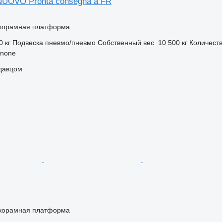
UOVO Pronta consegna a FR
корамная платформа
0 кг
Подвеска
пневмо/пневмо
Собственный вес
10 500 кг
Количеств
inone
одавцом
корамная платформа