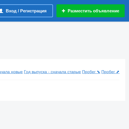
Вход / Регистрация
Разместить объявление
начала новые
Год выпуска - сначала старые
Пробег ⬊
Пробег ⬈