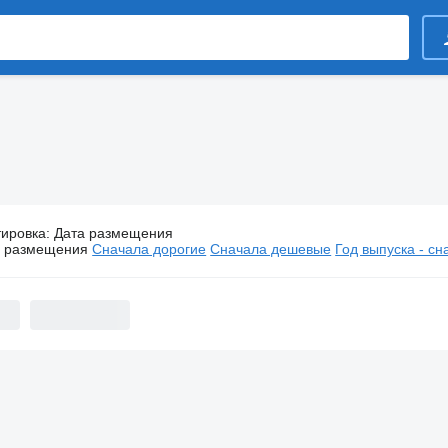
тировка
:
Дата размещения
Полуприцепы FGM
а размещения
Сначала дорогие
Сначала дешевые
Год выпуска - с