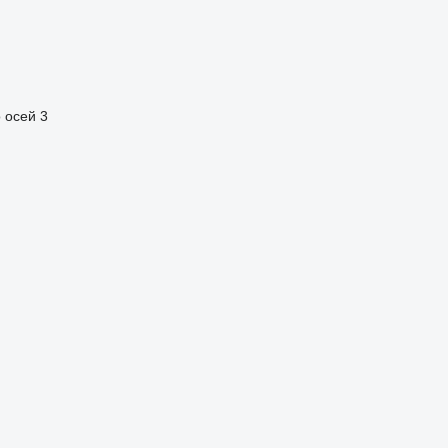
 осей
3