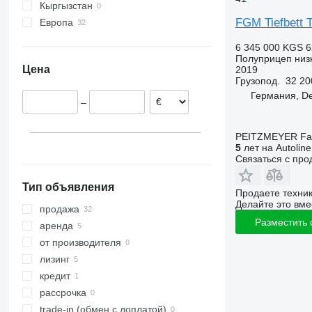
Кыргызстан
FGM Tiefbett 
Европа
Италия
6 345 000 KGS
6
Нидерланды
Полуприцеп низ
Цена
2019
Польша
Грузопод.
32 20
Румыния
Германия, De
–
Норвегия
Германия
PEITZMEYER Fahr
5
лет на Autoline
Связаться с пр
Тип объявления
Продаете техни
Делайте это вме
продажа
Разместить
аренда
от производителя
лизинг
кредит
рассрочка
trade-in (обмен с доплатой)