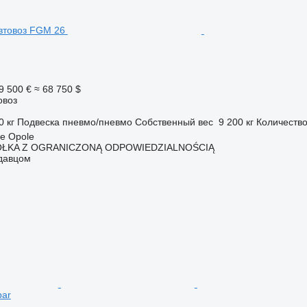
9 500 €
≈ 68 750 $
овоз
0 кг
Подвеска
пневмо/пневмо
Собственный вес
9 200 кг
Количество
e Opole
ÓŁKA Z OGRANICZONĄ ODPOWIEDZIALNOŚCIĄ
одавцом
bar