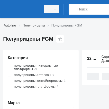
Autoline
Полуприцепы
Полуприцепы FGM
Полуприцепы FGM
Сор
Категория
32 объявления:
Дат
полуприцепы низкорамные
платформы
полуприцепы автовозы
полуприцепы контейнеровозы
полуприцепы платформы
Марка