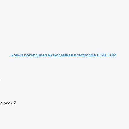
новый полуприцеп низкорамная платформа FGM FGM
о осей
2