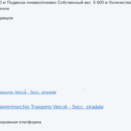
0 кг
Подвеска
пневмо/пневмо
Собственный вес
5 600 кг
Количество
inone
одавцом
sporto Veicoli - Socc. stradale
irimorchio Trasporto Veicoli - Socc. stradale
корамная платформа