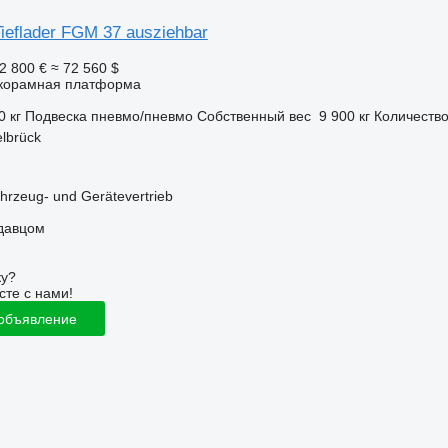
Tieflader FGM 37 ausziehbar
2 800 €
≈ 72 560 $
корамная платформа
0 кг
Подвеска
пневмо/пневмо
Собственный вес
9 900 кг
Количество
lbrück
zeug- und Gerätevertrieb
одавцом
ку?
сте с нами!
 объявление