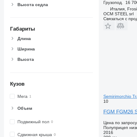
Грузопод.
16 70
Высота седла
Италия, Fros
OCM STEEL srl
Связаться с пр
Габариты
Длина
Ширина
Высота
Кузов
Semirimorchio Tra
Мега
10
Объем
FGM FGM26 Sem
Подвижный пол
Цена по запросу
Полуприцеп низ
2016
Сдвижная крыша