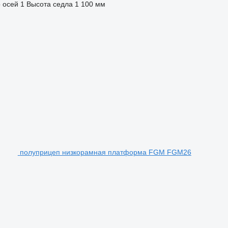
 осей
1
Высота седла
1 100 мм
полуприцеп низкорамная платформа FGM FGM26