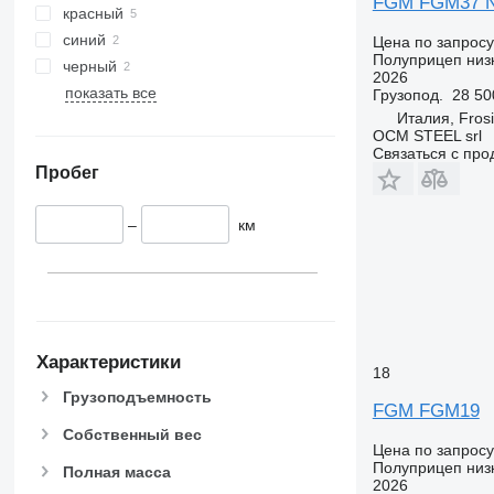
FGM FGM37 N
красный
синий
Цена по запросу
Полуприцеп низ
черный
2026
показать все
Грузопод.
28 50
Италия, Fros
OCM STEEL srl
Связаться с пр
Пробег
–
км
Характеристики
18
Грузоподъемность
FGM FGM19
Собственный вес
Цена по запросу
Полуприцеп низ
Полная масса
2026