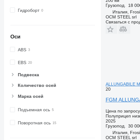
200 км
Грузопод.
18 00
Гидроборт
Италия, Fros
OCM STEEL srl
Связаться с пр
Оси
ABS
EBS
Подвеска
ALLUNGABILE MT 
Количество осей
20
Марка осей
FGM ALLUNGAB
Подъемная ось
Цена по запросу
Полуприцеп низ
2025
Поворотная ось
Грузопод.
30 00
Италия, Fros
OCM STEEL srl