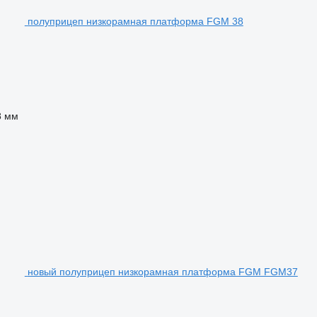
полуприцеп низкорамная платформа FGM 38
8 мм
новый полуприцеп низкорамная платформа FGM FGM37