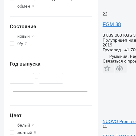
обмен
22
FGM 38
Состояние
3 839 000 KGS
3
новый
Полуприцеп низ
б/у
2019
Грузопод.
41 70
Румыния, Fă
Связаться с пр
Год выпуска
–
Цвет
NUOVO Pronta c
белый
11
желтый