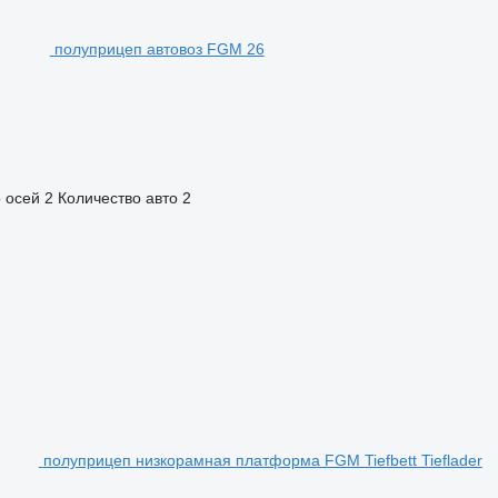
полуприцеп автовоз FGM 26
 осей
2
Количество авто
2
полуприцеп низкорамная платформа FGM Tiefbett Tieflader