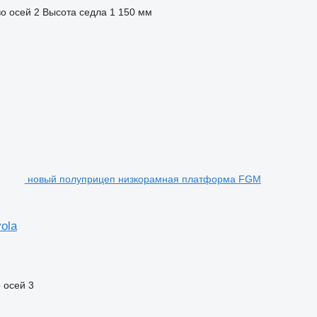
о осей
2
Высота седла
1 150 мм
новый полуприцеп низкорамная платформа FGM
ola
 осей
3