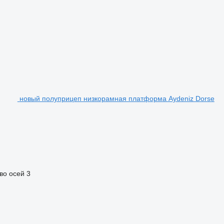
новый полуприцеп низкорамная платформа Aydeniz Dorse
во осей
3