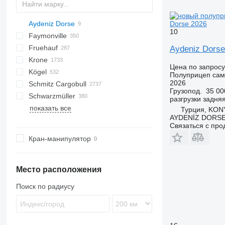
Dorse 2026
Aydeniz Dorse
S44315CHC
OKA
AS
SFCL
HTS
10
Faymonville
OKHS
PS
Agriliner
N-series
S-series
KIS
TRB
2 series
TSAA
ADR
CCS
CSD
SG
LVO
CT
EF
ADR
A-series
TXA
L-series
EM
19
ZDK
Fruehauf
OKS
Bulkliner
SAPL
NN
3 series
BPDO
CHKS
Inogam
FT
Sliding
OPL
Logo
T-series
37
MAX
DHKA
FLO
HW
Aydeniz Dorse
Krone
C-series
4 series
BPO
CSS
Tecnogam
Stack
OPP
P-series
Multi
DHKS
Oplegger
SGB
SPZ
GS
GA
DRO
GLT3
SB
NTG
SDS-H
HSA
DO
S-series
KLP
D-series
SKD
GTS
K-series
CF
Цена по запросу
Kögel
Jumboliner
5 series
Z-series
SPZ
DK
T-series
STN
STTM3N
TO
S-series
SKM
Mega Liner
LB
Полуприцеп сам
2026
Schmitz Cargobull
Landliner
6 series
STBZ
DTS
TF
STPA
T-series
SP
Profi Liner
SB
S 24
0-2
LVFS
SBH
LTF
SBS
HTM
Eurolohr
TGA
MAX100
MAC
MNL
G-series
SA
SD
MPG
AM
EURO
TRS
K-series
SPL
SMR
T-series
ONCR
EURO
S-series
EDK
OGT
ET3
NPL
SBA
S-series
T669
C70
RHKS
Premium
Euro
Kaiser
Auriga
SP
Mega
R-series
EuroCombi
Грузопод.
35 00
Schwarzmüller
Optiliner
E series
STN
EDK
TX
STZ
SD
SC
SK
0-3
SR2
SGL
LTP
MHKS
SL
MPS
SVF
MCO
OL
SXD
NS
SCT
RSBS
NS
Formula
S338
EuroCompact
KO
разгрузки
задня
показать все
T-series
STZ
SDS
THP
SDC
SKB
SN
O-3
SK
SR
MHPS
MTS
OSD
T-series
NV
ROC
S-series
SR
FlatCombi
MEGA
HKS
CS
SP
SGL
S-series
AM
TCH
4.SOU
F-series
KP
GL
LPRS
D 651
SP
ST
FS
A-series
36
VO
LPRS
S 327
NJ
D-series
36
L-series
99981
Турция, KO
AYDENİZ DORSE
SZS
TU
SDK
SLA
SP
OSDS
TBD
ST
InterCombi
S-series
S1
SF
SLG
GMO
TO
VS
ADR
NS
37
OZ
Связаться с пр
TDK
SDP
XS
SW
OVB
TPD
STB
SCB
SK
EX
NW
38
Кран-манипулятор
TMK
SDR
ZK
TXC
SCF
SPA
SZ
47
SZ
ZVKA
TXD
SCS
VHLO
TKS
SGF
Место расположения
SKI
Поиск по радиусу
SKO
SPR
SW