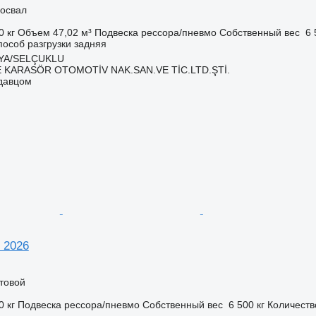
освал
0 кг
Объем
47,02 м³
Подвеска
рессора/пневмо
Собственный вес
6 
пособ разгрузки
задняя
NYA/SELÇUKLU
 KARASÖR OTOMOTİV NAK.SAN.VE TİC.LTD.ŞTİ.
одавцом
 2026
товой
0 кг
Подвеска
рессора/пневмо
Собственный вес
6 500 кг
Количеств