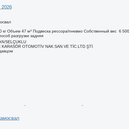
 2026
освал
0 кг
Объем
47 м³
Подвеска
рессора/пневмо
Собственный вес
6 500
пособ разгрузки
задняя
NYA/SELÇUKLU
 KARASÖR OTOMOTİV NAK.SAN.VE TİC.LTD.ŞTİ.
одавцом
самосвал