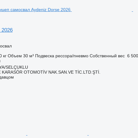
 2026
освал
0 кг
Объем
30 м³
Подвеска
рессора/пневмо
Собственный вес
6 500
я
NYA/SELÇUKLU
 KARASÖR OTOMOTİV NAK.SAN.VE TİC.LTD.ŞTİ.
одавцом