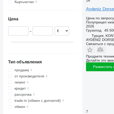
16
Кыргызстан
Aydeniz Dorse
Цена по запросу
Цена
Полуприцеп низ
2026
Грузопод.
45 50
–
Турция, KO
AYDENİZ DORSE
Связаться с пр
Продаете техни
Делайте это вме
Тип объявления
Разместить
продажа
от производителя
лизинг
кредит
рассрочка
trade-in (обмен с доплатой)
обмен
7