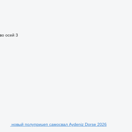
во осей
3
новый полуприцеп самосвал Aydeniz Dorse 2026