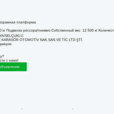
корамная платформа
0 кг
Подвеска
рессора/пневмо
Собственный вес
12 500 кг
Количест
NYA/SELÇUKLU
 KARASÖR OTOMOTİV NAK.SAN.VE TİC.LTD.ŞTİ.
одавцом
ку?
сте с нами!
 объявление