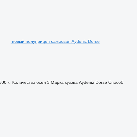
новый полуприцеп самосвал Aydeniz Dorse
500 кг
Количество осей
3
Марка кузова
Aydeniz Dorse
Способ