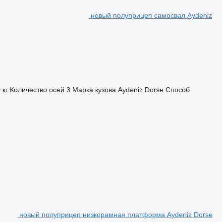
новый полуприцеп самосвал Aydeniz
 кг
Количество осей
3
Марка кузова
Aydeniz Dorse
Способ
новый полуприцеп низкорамная платформа Aydeniz Dorse