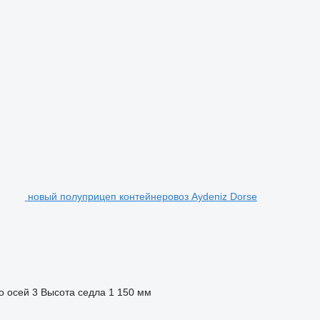
новый полуприцеп контейнеровоз Aydeniz Dorse
о осей
3
Высота седла
1 150 мм