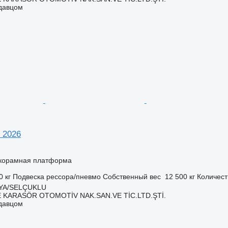
одавцом
 2026
корамная платформа
0 кг
Подвеска
рессора/пневмо
Собственный вес
12 500 кг
Количест
NYA/SELÇUKLU
 KARASÖR OTOMOTİV NAK.SAN.VE TİC.LTD.ŞTİ.
одавцом