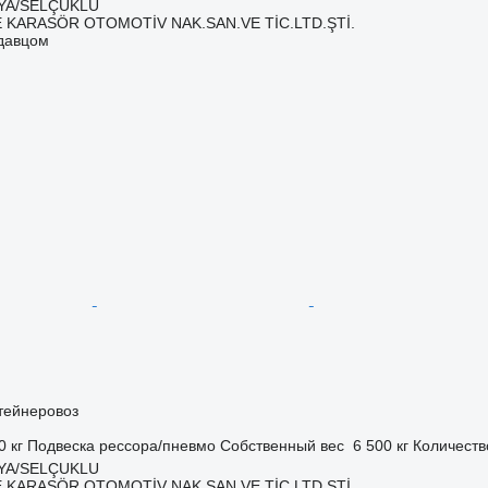
NYA/SELÇUKLU
 KARASÖR OTOMOTİV NAK.SAN.VE TİC.LTD.ŞTİ.
одавцом
тейнеровоз
0 кг
Подвеска
рессора/пневмо
Собственный вес
6 500 кг
Количеств
NYA/SELÇUKLU
 KARASÖR OTOMOTİV NAK.SAN.VE TİC.LTD.ŞTİ.