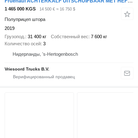
Fruehauf ACHTERKALF UITSCHUIFBAAR MET HEFDAK
1 465 000 KGS
14 500 €
≈ 16 750 $
Полуприцеп штора
2019
Грузопод.
31 400 кг
Собственный вес
7 600 кг
Количество осей
3
Нидерланды, 's-Hertogenbosch
Vriesoord Trucks B.V.