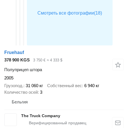
Fruehauf
378 900 KGS
3 750 €
≈ 4 333 $
Полуприцеп штора
2005
Грузопод.
31 060 кг
Собственный вес
6 940 кг
Количество осей
3
Бельгия
The Truck Company