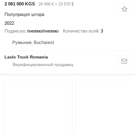
2 061 000 KGS
20 400 €
≈ 23 570 $
Полуприцеп штора
2022
Подвеска
пневмо/пневмо
Количество осей
3
Румыния, Bucharest
Laslo Truck Romania