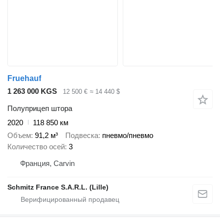
Fruehauf
1 263 000 KGS
12 500 €
≈ 14 440 $
Полуприцеп штора
2020
118 850 км
Объем
91,2 м³
Подвеска
пневмо/пневмо
Количество осей
3
Франция, Carvin
Schmitz France S.A.R.L. (Lille)