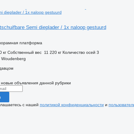
i dieplader / 1x naloop gestuurd
schuifbare Semi dieplader / 1x naloop gestuurd
корамная платформа
0 кг
Собственный вес
11 220 кг
Количество осей
3
 Woudenberg
одавцом
 новые объявления данной рубрики
я
глашаетесь с нашей
политикой конфиденциальности
и
пользовател