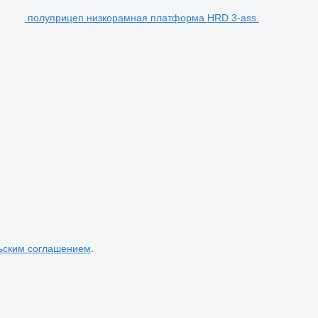
полуприцеп низкорамная платформа HRD 3-ass.
ьским соглашением
.