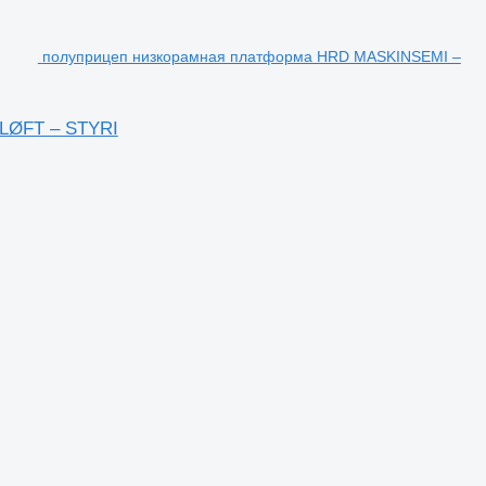
полуприцеп низкорамная платформа HRD MASKINSEMI –
LØFT – STYRI