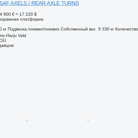
SAF AXELS / REAR AXLE TURNS
4 900 €
≈ 17 220 $
корамная платформа
0 кг
Подвеска
пневмо/пневмо
Собственный вес
9 330 кг
Количество
ne-Harju Vald
 OÜ
одавцом