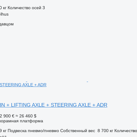
0 кг
Количество осей
3
lhus
одавцом
 STEERING AXLE + ADR
N + LIFTING AXLE + STEERING AXLE + ADR
2 900 €
≈ 26 460 $
корамная платформа
9 кг
Подвеска
пневмо/пневмо
Собственный вес
8 700 кг
Количество
pää