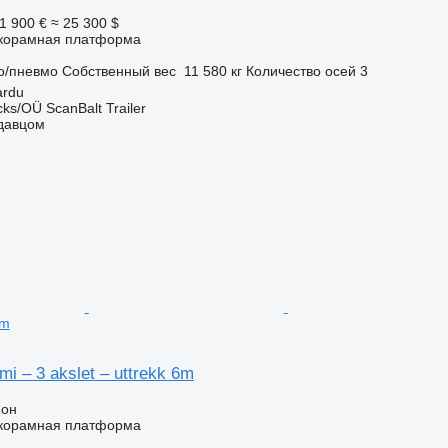
1 900 €
≈ 25 300 $
корамная платформа
о/пневмо
Собственный вес
11 580 кг
Количество осей
3
ardu
ks/OÜ ScanBalt Trailer
одавцом
6m
 – 3 akslet – uttrekk 6m
ион
корамная платформа