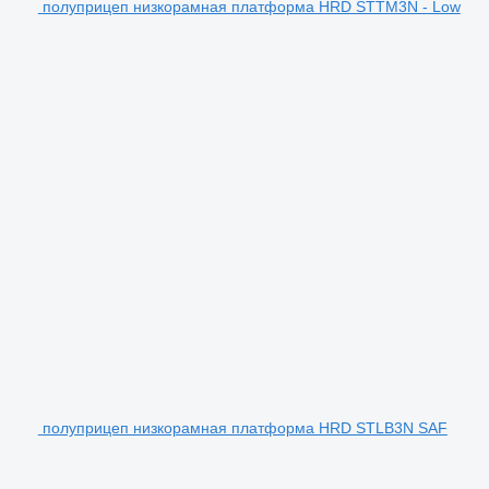
полуприцеп низкорамная платформа HRD STTM3N - Low
полуприцеп низкорамная платформа HRD STLB3N SAF