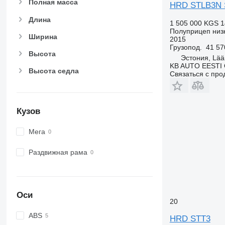
Полная масса
HRD STLB3N 
Длина
1 505 000 KGS
1
Полуприцеп низ
Ширина
2015
Грузопод.
41 57
Высота
Эстония, Lää
KB AUTO EESTI
Высота седла
Связаться с пр
Кузов
Мега
Раздвижная рама
Оси
20
ABS
HRD STT3