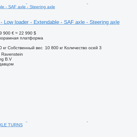
le - SAF axle - Steering axle
Low loader - Extendable - SAF axle - Steering axle
9 900 €
≈ 22 990 $
корамная платформа
0 кг
Собственный вес
10 800 кг
Количество осей
3
 Ravenstein
ng B.V
одавцом
AXLE TURNS