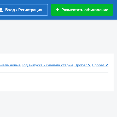
Вход / Регистрация
Разместить объявление
начала новые
Год выпуска - сначала старые
Пробег ⬊
Пробег ⬈