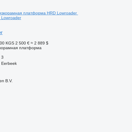
 Lowroader
r
600 KGS
2 500 €
≈ 2 889 $
корамная платформа
3
 Eerbeek
en B.V.