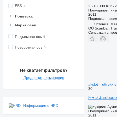
EBS
2 213 000 KGS
2
Полуприцеп низ
2011
Подвеска
Подвеска
пневм
Эстония, Ma
Марка осей
OÜ ScanBalt Truc
Связаться с пр
Подъемная ось
Поворотная ось
Не хватает фильтров?
Предложить изменение
akslet – uttrekk 
30
HRD Jumbosemi
Информация о HRD
Аукц
Полуприцеп низ
2011