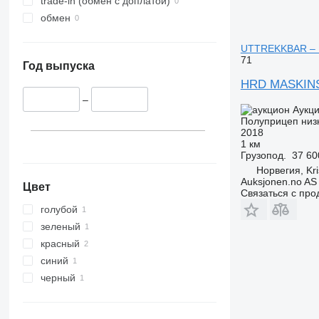
trade-in (обмен с доплатой)
обмен
UTTREKKBAR – 
71
Год выпуска
HRD MASKINS
–
Аукц
Полуприцеп низ
2018
1 км
Грузопод.
37 60
Норвегия, Kri
Auksjonen.no AS
Цвет
Связаться с пр
голубой
зеленый
красный
синий
черный