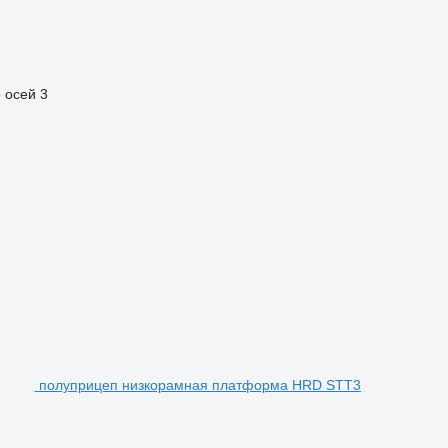
 осей
3
полуприцеп низкорамная платформа HRD STT3