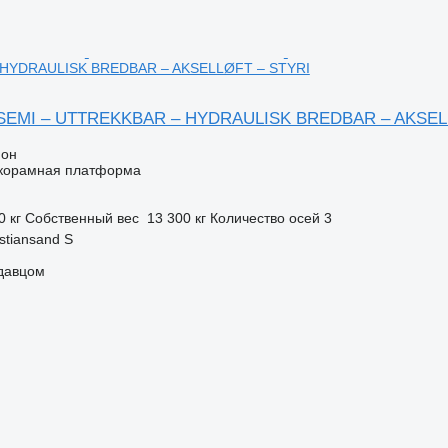
HYDRAULISK BREDBAR – AKSELLØFT – STYRI
EMI – UTTREKKBAR – HYDRAULISK BREDBAR – AKSEL
ион
корамная платформа
0 кг
Собственный вес
13 300 кг
Количество осей
3
stiansand S
одавцом