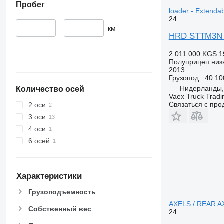
Пробег
loader - Extendab
24
–
км
HRD STTM3N - 
2 011 000 KGS
1
Полуприцеп низ
2013
Грузопод.
40 10
Нидерланды,
Количество осей
Vaex Truck Tradi
Связаться с пр
2 оси
3 оси
4 оси
6 осей
Характеристики
Грузоподъемность
AXELS / REAR 
Собственный вес
24