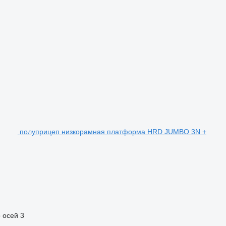
полуприцеп низкорамная платформа HRD JUMBO 3N +
 осей
3