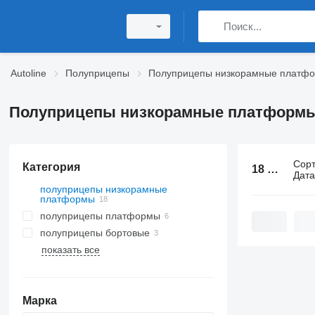
Autoline
Полуприцепы
Полуприцепы низкорамные платф
Полуприцепы низкорамные платформ
Сор
Категория
18 объявлений:
Дат
полуприцепы низкорамные
платформы
полуприцепы платформы
полуприцепы бортовые
показать все
Марка