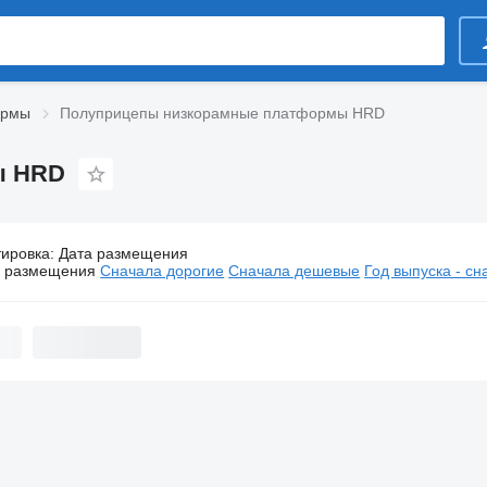
ормы
Полуприцепы низкорамные платформы HRD
ы HRD
тировка
:
Дата размещения
Полуприцепы низкорамные платформы HRD
а размещения
Сначала дорогие
Сначала дешевые
Год выпуска - с