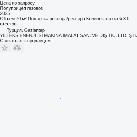
Цена по запросу
Полуприцеп газовоз
2025
Объем
70 м³
Подвеска
рессора/рессора
Количество осей
3
0
отсеков
Турция, Gaziantep
YILTEKS ENERJI ISI MAKİNA İMALAT SAN. VE DIŞ TİC. LTD. ŞTİ.
Связаться с продавцом