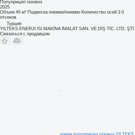
Полуприцеп газовоз
2025
Объем
45 м³
Подвеска
пневмо/пневмо
Количество осей
3
0
отсеков
Турция
YILTEKS ENERJI ISI MAKİNA İMALAT SAN. VE DIŞ TİC. LTD. ŞTİ.
Связаться с продавцом
новая полуприцеп газовоз YILTEKS