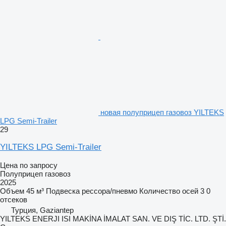
новая полуприцеп газовоз YILTEKS
LPG Semi-Trailer
29
YILTEKS LPG Semi-Trailer
Цена по запросу
Полуприцеп газовоз
2025
Объем
45 м³
Подвеска
рессора/пневмо
Количество осей
3
0
отсеков
Турция, Gaziantep
YILTEKS ENERJI ISI MAKİNA İMALAT SAN. VE DIŞ TİC. LTD. ŞTİ.