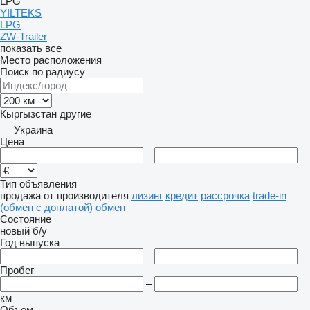
LPG
YILTEKS
LPG
ZW-Trailer
показать все
Место расположения
Поиск по радиусу
Кыргызстан
другие
Украина
Цена
–
Тип объявления
продажа
от производителя
лизинг
кредит
рассрочка
trade-in
(обмен с доплатой)
обмен
Состояние
новый
б/у
Год выпуска
–
Пробег
–
км
Объем