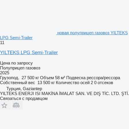
новая полуприцеп газовоз YILTEKS
LPG Semi-Trailer
11
YILTEKS LPG Semi-Trailer
Цена по запросу
Полуприцеп газовоз
2025
Грузопод.
27 500 кг
Объем
58 м³
Подвеска
рессора/рессора
Собственный вес
13 500 кг
Количество осей
2
0 отсеков
Турция, Gaziantep
YILTEKS ENERJI ISI MAKİNA İMALAT SAN. VE DIŞ TİC. LTD. ŞTİ.
Связаться с продавцом