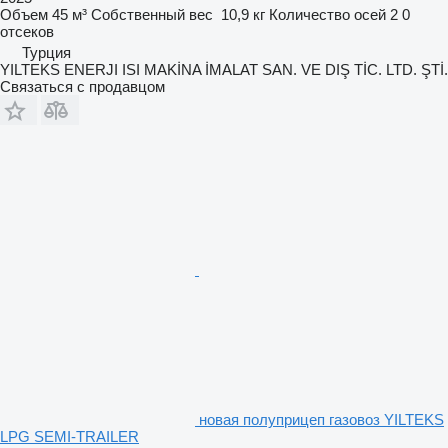
Объем
45 м³
Собственный вес
10,9 кг
Количество осей
2
0
отсеков
Турция
YILTEKS ENERJI ISI MAKİNA İMALAT SAN. VE DIŞ TİC. LTD. ŞTİ.
Связаться с продавцом
новая полуприцеп газовоз YILTEKS
LPG SEMI-TRAILER