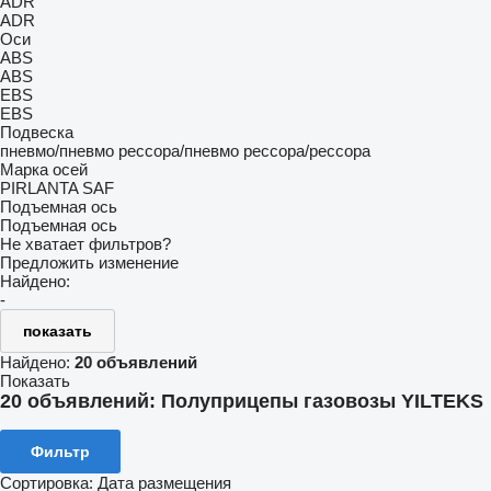
ADR
ADR
Оси
ABS
ABS
EBS
EBS
Подвеска
пневмо/пневмо
рессора/пневмо
рессора/рессора
Марка осей
PIRLANTA
SAF
Подъемная ось
Подъемная ось
Не хватает фильтров?
Предложить изменение
Найдено:
-
показать
Найдено:
20 объявлений
Показать
20 объявлений:
Полуприцепы газовозы YILTEKS
Фильтр
Сортировка
:
Дата размещения