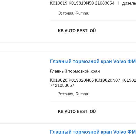
K019819 K019819N50 21083654
дизель
Эстония, Rummu
KB AUTO EESTI OÜ
Главный тормозной кран
K019820 K019820N06 K019820N07 K0198
7421083657
Эстония, Rummu
KB AUTO EESTI OÜ