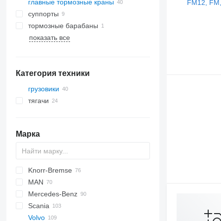
главные тормозные краны
суппорты
тормозные барабаны
показать все
Категория техники
грузовики
тягачи
Марка
Knorr-Bremse
CF
Cargo
Daily
MAN
LF
EuroCargo
Mercedes-Benz
XF
EuroStar
L2000
Scania
Eurotech
LE
A-Class
K-series
Volvo
Stralis
TGA
Actros
Magnum
R-series