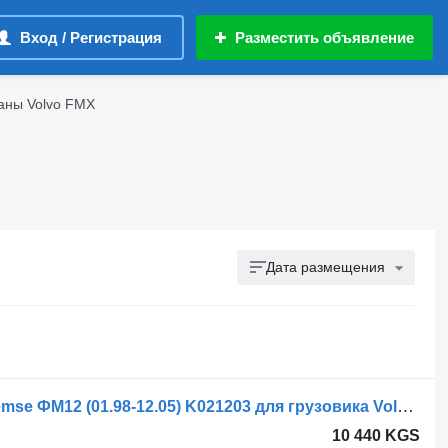
Вход / Регистрация
Разместить объявление
аны Volvo FMX
Дата размещения
Главный тормозной кран Knorr-Bremse ФМ12 (01.98-12.05) K021203 для грузовика Volvo FM7-FM12, FM, FMX (1998-2014)
10 440 KGS