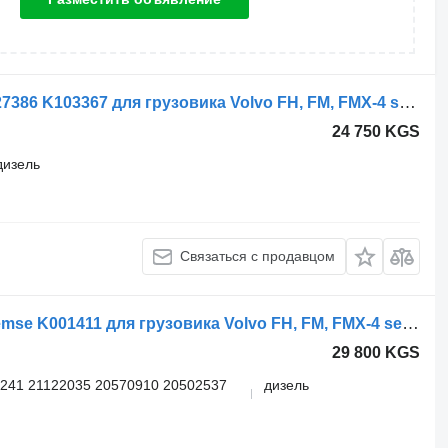
Главный тормозной кран Volvo K027386 K103367 для грузовика Volvo FH, FM, FMX-4 series (2013-)
24 750 KGS
дизель
Связаться с продавцом
Главный тормозной кран Knorr-Bremse K001411 для грузовика Volvo FH, FM, FMX-4 series (2013-)
29 800 KGS
241 21122035 20570910 20502537
дизель