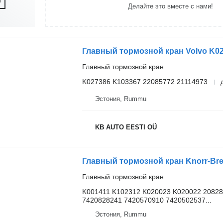
Делайте это вместе с нами!
Главный тормозной кран
K027386 K103367 22085772 21114973
Эстония, Rummu
KB AUTO EESTI OÜ
Главный тормозной кран
K001411 K102312 K020023 K020022 20828
7420828241 7420570910 7420502537...
Эстония, Rummu