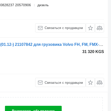
20828237 20570906
дизель
Связаться с продавцом
Главный тормозной кран Volvo ФХ (01.12-) 21107842 для грузовика Volvo FH, FM, FMX-4 series (2013-)
31 320 KGS
Связаться с продавцом
Разместить объявление