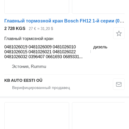
Главный тормозной кран Bosch FH12 1-й серии (01.93-12.02) 0481026019 для грузовика Volvo FH12, FH16, NH12, FH, VNL780 (1993-2014)
2 728 KGS
27 €
≈ 31,20 $
Главный тормозной кран
0481026019 0481026009 0481026010
дизель
0481026015 0481026021 0481026022
0481026032 0396407 0661693 0689331...
Эстония, Rummu
KB AUTO EESTI OÜ