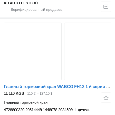
KB AUTO EESTI OÜ
Главный тормозной кран WABCO FH12 1-й серии (01.93-12.02) 4728800320 для грузовика Volvo FH12, FH16, NH12, FH, VNL780 (1993-2014)
11 110 KGS
110 €
≈ 127,10 $
Главный тормозной кран
4728800320 20514449 1448078 2084509
дизель