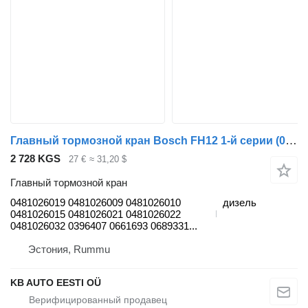
Главный тормозной кран Bosch FH12 1-й серии (01.93-12.02) 0481026019 для грузовика Volvo FH12, FH16, NH12, FH, VNL780 (1993-2014)
2 728 KGS
27 €
≈ 31,20 $
Главный тормозной кран
0481026019 0481026009 0481026010
дизель
0481026015 0481026021 0481026022
0481026032 0396407 0661693 0689331...
Эстония, Rummu
KB AUTO EESTI OÜ