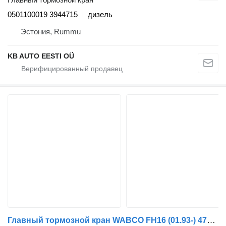
0501100019 3944715
дизель
Эстония, Rummu
KB AUTO EESTI OÜ
Главный тормозной кран WABCO FH16 (01.93-) 4728800230 для грузовика Volvo FH12, FH16, NH12, FH, VNL780 (1993-2014)