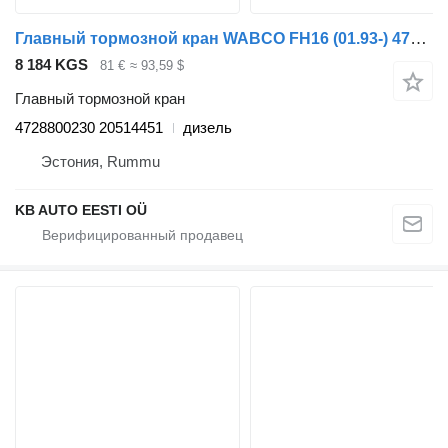
Главный тормозной кран WABCO FH16 (01.93-) 4728800230 для грузовика Volvo FH12, FH16, NH12, FH, VNL780 (1993-2014)
8 184 KGS
81 €
≈ 93,59 $
Главный тормозной кран
4728800230 20514451
дизель
Эстония, Rummu
KB AUTO EESTI OÜ