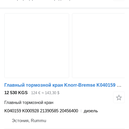
Главный тормозной кран Knorr-Bremse K040159 K000928 для грузовика Volvo FH12, FH16, NH12, FH, VNL780 (1993-2014)
12 530 KGS
124 €
≈ 143,30 $
Главный тормозной кран
K040159 K000928 21390585 20456400
дизель
Эстония, Rummu