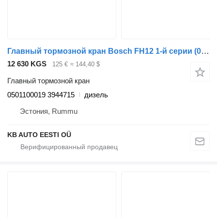
Главный тормозной кран Bosch FH12 1-й серии (01.93-12.02) 0501100019 для грузовика Volvo FH12, FH16, NH12, FH, VNL780 (1993-2014)
12 630 KGS
125 €
≈ 144,40 $
Главный тормозной кран
0501100019 3944715
дизель
Эстония, Rummu
KB AUTO EESTI OÜ