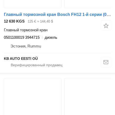
Главный тормозной кран Bosch FH12 1-й серии (01.93-12.02) 0501100019 для грузовика Volvo FH12, FH16, NH12, FH, VNL780 (1993-2014)
12 630 KGS
125 €
≈ 144,40 $
Главный тормозной кран
0501100019 3944715
дизель
Эстония, Rummu
KB AUTO EESTI OÜ