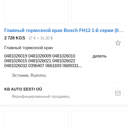
Главный тормозной кран Bosch FH12 1-й серии (01.93-12.02) 0481026019 для грузовика Volvo FH12, FH16, NH12, FH, VNL780 (1993-2014)
2 728 KGS
27 €
≈ 31,20 $
Главный тормозной кран
0481026019 0481026009 0481026010
дизель
0481026015 0481026021 0481026022
0481026032 0396407 0661693 0689331...
Эстония, Rummu
KB AUTO EESTI OÜ