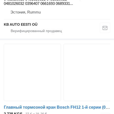
0481026032 0396407 0661693 0689331...
Эстония, Rummu
KB AUTO EESTI OÜ
Главный тормозной кран Bosch FH12 1-й серии (01.93-12.02) 0481026019 для грузовика Volvo FH12, FH16, NH12, FH, VNL780 (1993-2014)
2 728 KGS