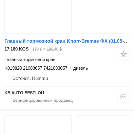
Главный тормозной кран Knorr-Bremse ФХ (01.05-) K019820 для грузовика Volvo FH12, FH16, NH12, FH, VNL780 (1993-2014)
17 180 KGS
170 €
≈ 196,40 $
Главный тормозной кран
K019820 21083657 7421083657
дизель
Эстония, Rummu
KB AUTO EESTI OÜ