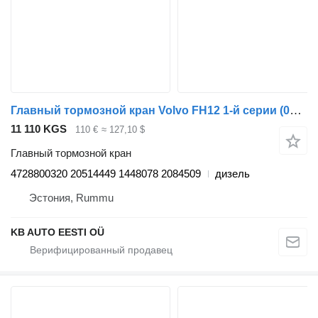
Главный тормозной кран Volvo FH12 1-й серии (01.93-12.02) 4728800320 для грузовика Volvo FH12, FH16, NH12, FH, VNL780 (1993-2014)
11 110 KGS
110 €
≈ 127,10 $
Главный тормозной кран
4728800320 20514449 1448078 2084509
дизель
Эстония, Rummu
KB AUTO EESTI OÜ