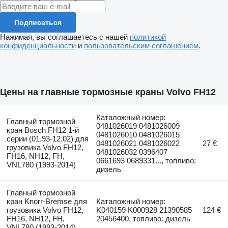
Подписаться
Нажимая, вы соглашаетесь с нашей
политикой
конфиденциальности
и
пользовательским соглашением
.
Цены на главные тормозные краны Volvo FH12
Каталожный номер:
Главный тормозной
0481026019 0481026009
кран Bosch FH12 1-й
0481026010 0481026015
серии (01.93-12.02) для
0481026021 0481026022
27 €
грузовика Volvo FH12,
0481026032 0396407
FH16, NH12, FH,
0661693 0689331..., топливо:
VNL780 (1993-2014)
дизель
Главный тормозной
кран Knorr-Bremse для
Каталожный номер:
грузовика Volvo FH12,
K040159 K000928 21390585
124 €
FH16, NH12, FH,
20456400, топливо: дизель
VNL780 (1993-2014)