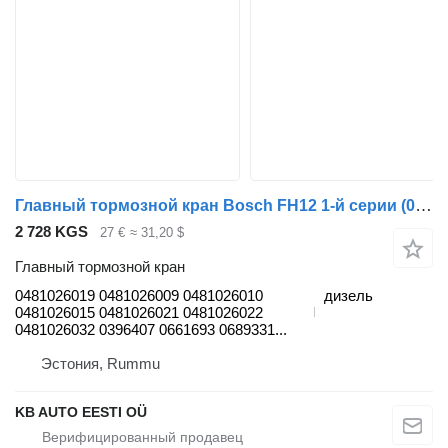
Главный тормозной кран Bosch FH12 1-й серии (01.93-12.02) 0481026019 для грузовика Volvo FH12, FH16, NH12, FH, VNL780 (1993-2014)
2 728 KGS
27 €
≈ 31,20 $
Главный тормозной кран
0481026019 0481026009 0481026010
дизель
0481026015 0481026021 0481026022
0481026032 0396407 0661693 0689331...
Эстония, Rummu
KB AUTO EESTI OÜ