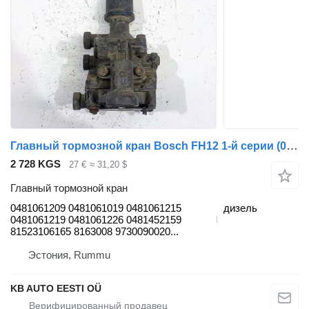
Главный тормозной кран Bosch FH12 1-й серии (01.93-12.02) 0481061209 для грузовика Volvo FH12, FH16, NH12, FH, VNL780 (1993-2014)
2 728 KGS
27 €
≈ 31,20 $
Главный тормозной кран
0481061209 0481061019 0481061215
дизель
0481061219 0481061226 0481452159
81523106165 8163008 9730090020...
Эстония, Rummu
KB AUTO EESTI OÜ