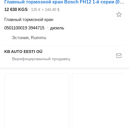
Главный тормозной кран Bosch FH12 1-й серии (01.93-12.02) 0501100019 для грузовика Volvo FH12, FH16, NH12, FH, VNL780 (1993-2014)
12 630 KGS
125 €
≈ 144,40 $
Главный тормозной кран
0501100019 3944715
дизель
Эстония, Rummu
KB AUTO EESTI OÜ