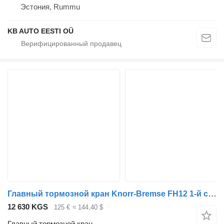
Эстония, Rummu
KB AUTO EESTI OÜ
Главный тормозной кран Knorr-Bremse FH12 1-й серии (01.93-12.02) 0501100019 для грузовика Volvo FH12, FH16, NH12, FH, VNL780 (1993-2014)
12 630 KGS
125 €
≈ 144,40 $
Главный тормозной кран