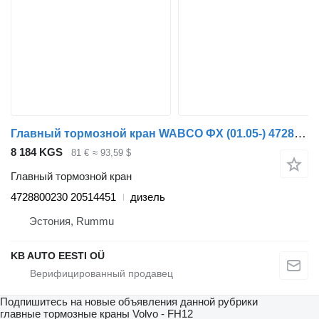
Главный тормозной кран WABCO ФХ (01.05-) 4728800230 для грузовика Volvo FH12, FH16, NH12, FH, VNL780 (1993-2014)
8 184 KGS
81 €
≈ 93,59 $
Главный тормозной кран
4728800230 20514451
дизель
Эстония, Rummu
KB AUTO EESTI OÜ
Подпишитесь на новые объявления данной рубрики
главные тормозные краны
Volvo - FH12