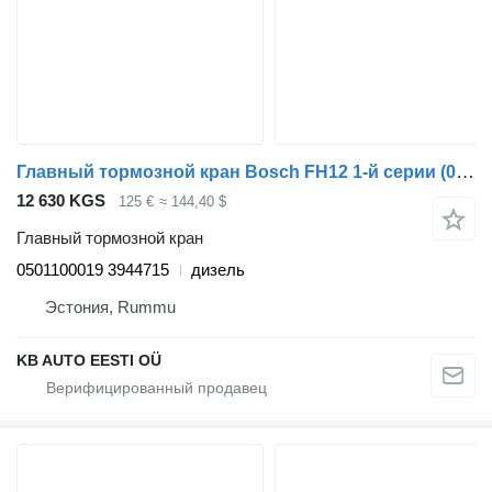
Главный тормозной кран Bosch FH12 1-й серии (01.93-12.02) 0501100019 для грузовика Volvo FH12, FH16, NH12, FH, VNL780 (1993-2014)
12 630 KGS
125 €
≈ 144,40 $
Главный тормозной кран
0501100019 3944715
дизель
Эстония, Rummu
KB AUTO EESTI OÜ