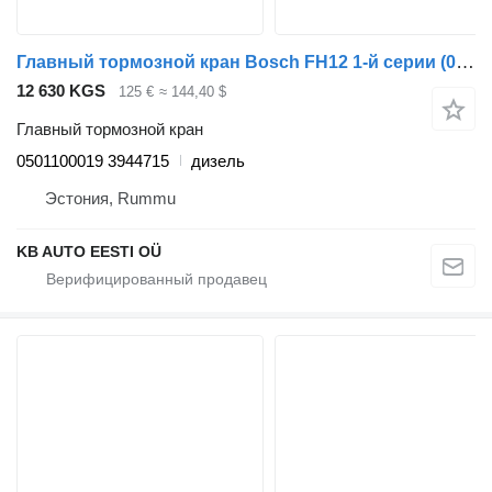
Главный тормозной кран Bosch FH12 1-й серии (01.93-12.02) 0501100019 для грузовика Volvo FH12, FH16, NH12, FH, VNL780 (1993-2014)
12 630 KGS
125 €
≈ 144,40 $
Главный тормозной кран
0501100019 3944715
дизель
Эстония, Rummu
KB AUTO EESTI OÜ