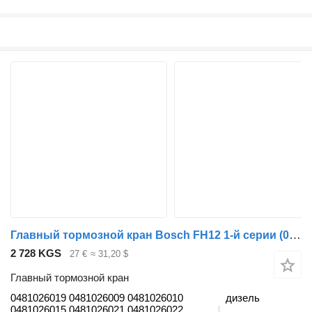
Главный тормозной кран Bosch FH12 1-й серии (01.93-12.02) 0481026019 для грузовика Volvo FH12, FH16, NH12, FH, VNL780 (1993-2014)
2 728 KGS
27 €
≈ 31,20 $
Главный тормозной кран
0481026019 0481026009 0481026010
дизель
0481026015 0481026021 0481026022