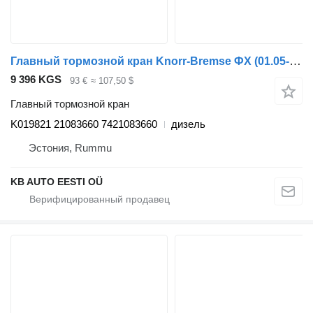
Главный тормозной кран Knorr-Bremse ФХ (01.05-) K019821 для грузовика Volvo FH12, FH16, NH12, FH, VNL780 (1993-2014)
9 396 KGS
93 €
≈ 107,50 $
Главный тормозной кран
K019821 21083660 7421083660
дизель
Эстония, Rummu
KB AUTO EESTI OÜ