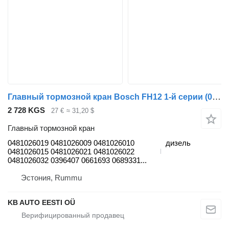
Главный тормозной кран Bosch FH12 1-й серии (01.93-12.02) 0481026019 для грузовика Volvo FH12, FH16, NH12, FH, VNL780 (1993-2014)
2 728 KGS
27 €
≈ 31,20 $
Главный тормозной кран
0481026019 0481026009 0481026010
дизель
0481026015 0481026021 0481026022
0481026032 0396407 0661693 0689331...
Эстония, Rummu
KB AUTO EESTI OÜ