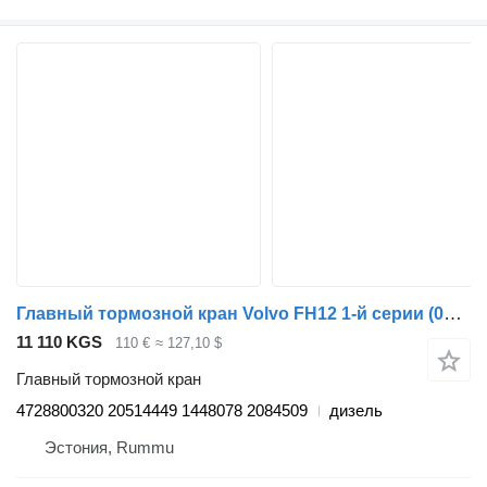
Главный тормозной кран Volvo FH12 1-й серии (01.93-12.02) 4728800320 для грузовика Volvo FH12, FH16, NH12, FH, VNL780 (1993-2014)
11 110 KGS
110 €
≈ 127,10 $
Главный тормозной кран
4728800320 20514449 1448078 2084509
дизель
Эстония, Rummu