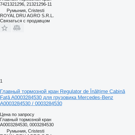
7421321296, 21321296-11
Румыния, Cristesti
ROYAL DRU AGRO S.R.L.
Связаться с продавцом
1
Главный тормозной кран Regulator de Înălțime Cabină
Față A0003284530 для грузовика Mercedes-Benz
A0003284530 / 0003284530
Цена по запросу
Главный тормозной кран
A0003284530, 0003284530
Румыния, Cristesti