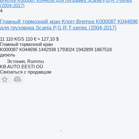
Bremse K000087 K044696 для грузовика Scania P,G,R,T-series
(2004-2017)
4
Главный тормозной кран Knorr-Bremse K000087 K044696
для грузовика Scania P,G,R,T-series (2004-2017)
11 110 KGS
110 €
≈ 127,10 $
Главный тормозной кран
K000087 K044696 1442938 1793024 1942899 1867518
дизель
Эстония, Rummu
KB AUTO EESTI OÜ
Связаться с продавцом