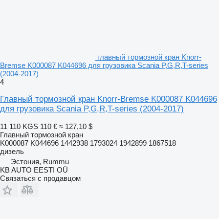
главный тормозной кран Knorr-
Bremse K000087 K044696 для грузовика Scania P,G,R,T-series
(2004-2017)
4
Главный тормозной кран Knorr-Bremse K000087 K044696
для грузовика Scania P,G,R,T-series (2004-2017)
11 110 KGS
110 €
≈ 127,10 $
Главный тормозной кран
K000087 K044696 1442938 1793024 1942899 1867518
дизель
Эстония, Rummu
KB AUTO EESTI OÜ
Связаться с продавцом