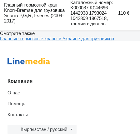
Каталожный номер:
Главный тормозной кран
K000087 K044696
Knorr-Bremse для грузовика
1442938 1793024
110 €
Scania P,G,R,T-series (2004-
1942899 1867518,
2017)
топливо: дизель
Смотрите также
Главные тормозные краны в Украине для грузовиков
Компания
О нас
Помощь
Контакты
Кыргызстан / русский