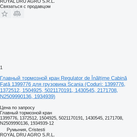
ROYAL DRU AGRO S.R.L.
Связаться с продавцом
1
Главный тормозной кран Regulator de Înălțime Cabină
Față 1399776 для грузовика Scania (Coduri: 1399776,
1372512, 1504925, 5021170191, 1430545, 2171708,
N2509990136, 1934939)
Цена по запросу
Главный тормозной кран
1399776, 1372512, 1504925, 5021170191, 1430545, 2171708,
N2509990136, 1934939-12
Румыния, Cristesti
ROYAL DRU AGRO S.R.L.