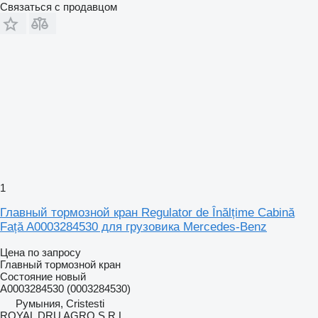
Связаться с продавцом
1
Главный тормозной кран Regulator de Înălțime Cabină
Față A0003284530 для грузовика Mercedes-Benz
Цена по запросу
Главный тормозной кран
Состояние
новый
A0003284530 (0003284530)
Румыния, Cristesti
ROYAL DRU AGRO S.R.L.