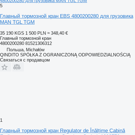
4800200280 для грузовика MAN TGL TGM
5
Главный тормозной кран EBS 4800200280 для грузовика
MAN TGL TGM
35 190 KGS
1 500 PLN
≈ 348,40 €
Главный тормозной кран
4800200280 81521306312
Польша, Michałów
QINDITO SPÓŁKA Z OGRANICZONĄ ODPOWIEDZIALNOŚCIĄ
Связаться с продавцом
1
Главный тормозной кран Regulator de Înălțime Cabină