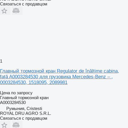
Связаться с продавцом
1
Главный тормозной кран Regulator de înălțime cabina,
față A0003284530 для грузовика Mercedes-Benz – ,
0003284530, 1518095, 2089981
Цена по запросу
Главный тормозной кран
A0003284530
Румыния, Cristesti
ROYAL DRU AGRO S.R.L.
Связаться с продавцом