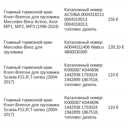
Каталожный номер:
Главный тормозной кран
AC596A 0004318213
Knorr-Bremse для грузовика
0004319513
155 €
Mercedes-Benz Actros, Axor
0004318313,
MP1, MP2, MP3 (1996-2014)
топливо: дизель
Главный тормозной кран
Каталожный номер:
Mercedes-Benz для
A0044311406 Wabco
139,10 €
грузовика
4800030300
Каталожный номер:
Главный тормозной кран
K000087 K044696
Knorr-Bremse для грузовика
1442938 1793024
110 €
Scania P,G,R,T-series (2004-
1942899 1867518,
2017)
топливо: дизель
Каталожный номер:
Главный тормозной кран
K000087 K044696
Knorr-Bremse для грузовика
1442938 1793024
110 €
Scania P,G,R,T-series (2004-
1942899 1867518,
2017)
топливо: дизель