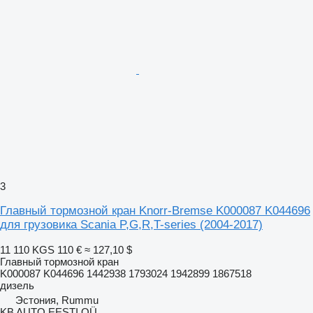
3
Главный тормозной кран Knorr-Bremse K000087 K044696
для грузовика Scania P,G,R,T-series (2004-2017)
11 110 KGS
110 €
≈ 127,10 $
Главный тормозной кран
K000087 K044696 1442938 1793024 1942899 1867518
дизель
Эстония, Rummu
KB AUTO EESTI OÜ