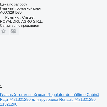
Цена по запросу
Главный тормозной кран
A0003284530
Румыния, Cristesti
ROYAL DRU AGRO S.R.L.
Связаться с продавцом
1
Главный тормозной кран Regulator de Înălțime Cabină
Față 7421321296 для грузовика Renault 7421321296
21321296