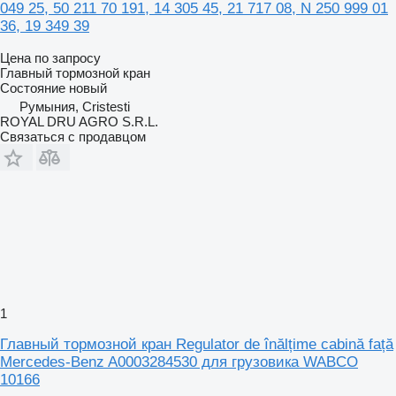
049 25, 50 211 70 191, 14 305 45, 21 717 08, N 250 999 01
36, 19 349 39
Цена по запросу
Главный тормозной кран
Состояние
новый
Румыния, Cristesti
ROYAL DRU AGRO S.R.L.
Связаться с продавцом
1
Главный тормозной кран Regulator de înălțime cabină față
Mercedes-Benz A0003284530 для грузовика WABCO
10166