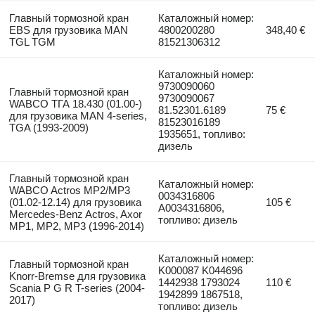
Главный тормозной кран
Каталожный номер:
EBS для грузовика MAN
4800200280
348,40 €
TGL TGM
81521306312
Каталожный номер:
9730090060
Главный тормозной кран
9730090067
WABCO ТГА 18.430 (01.00-)
81.52301.6189
75 €
для грузовика MAN 4-series,
81523016189
TGA (1993-2009)
1935651, топливо:
дизель
Главный тормозной кран
Каталожный номер:
WABCO Actros MP2/MP3
0034316806
(01.02-12.14) для грузовика
105 €
A0034316806,
Mercedes-Benz Actros, Axor
топливо: дизель
MP1, MP2, MP3 (1996-2014)
Каталожный номер:
Главный тормозной кран
K000087 K044696
Knorr-Bremse для грузовика
1442938 1793024
110 €
Scania P G R T-series (2004-
1942899 1867518,
2017)
топливо: дизель