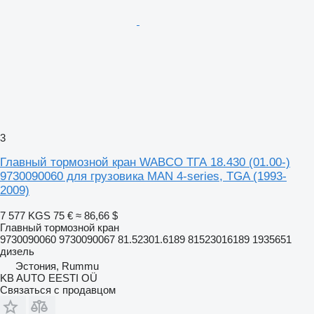
3
Главный тормозной кран WABCO ТГА 18.430 (01.00-)
9730090060 для грузовика MAN 4-series, TGA (1993-
2009)
7 577 KGS
75 €
≈ 86,66 $
Главный тормозной кран
9730090060 9730090067 81.52301.6189 81523016189 1935651
дизель
Эстония, Rummu
KB AUTO EESTI OÜ
Связаться с продавцом