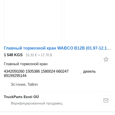
Главный тормозной кран WABCO B12B (01.97-12.11) 4342050260 для автобуса Volvo B6, B7, B9, B10, B12 bus (1978-2011)
1 548 KGS
15,32 €
≈ 17,70 $
Главный тормозной кран
4342050260 1505386 1580024 660247
дизель
89199295144
Эстония, Tallinn
TruckParts Eesti OÜ