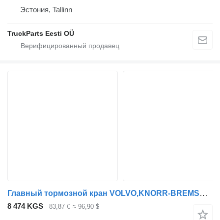
Эстония, Tallinn
TruckParts Eesti OÜ
Главный тормозной кран VOLVO,KNORR-BREMSE B9 (01.02-) 0501100014 для автобуса Volvo B6, B7, B9, B10, B12 bus (1978-2011)
8 474 KGS
83,87 €
≈ 96,90 $