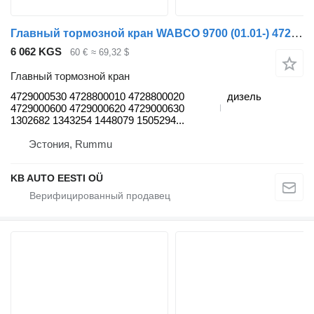
Главный тормозной кран WABCO 9700 (01.01-) 4729000530 для автобуса Volvo 7700-9900 bus (1999-)
6 062 KGS
60 €
≈ 69,32 $
Главный тормозной кран
4729000530 4728800010 4728800020
дизель
4729000600 4729000620 4729000630
1302682 1343254 1448079 1505294...
Эстония, Rummu
KB AUTO EESTI OÜ