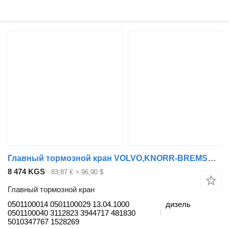
Главный тормозной кран VOLVO,KNORR-BREMSE B9 (01.02-) 0501100014 для автобуса Volvo B6, B7, B9, B10, B12 bus (1978-2011)
8 474 KGS
83,87 €
≈ 96,90 $
Главный тормозной кран
0501100014 0501100029 13.04.1000
дизель
0501100040 3112823 3944717 481830
5010347767 1528269