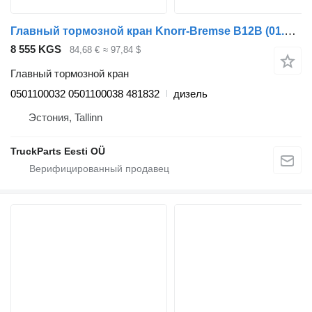
Главный тормозной кран Knorr-Bremse B12B (01.97-12.11) 0501100032 для автобуса Volvo B6, B7, B9, B10, B12 bus (1978-2011)
8 555 KGS
84,68 €
≈ 97,84 $
Главный тормозной кран
0501100032 0501100038 481832
дизель
Эстония, Tallinn
TruckParts Eesti OÜ