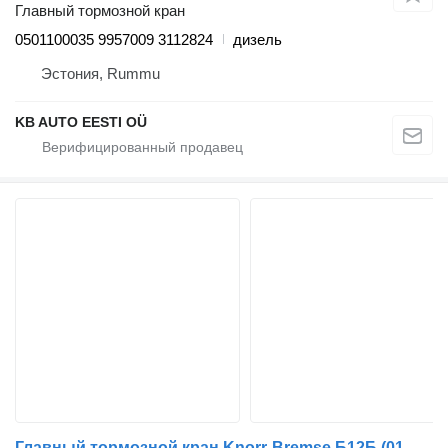
Главный тормозной кран
0501100035 9957009 3112824
дизель
Эстония, Rummu
KB AUTO EESTI OÜ
Главный тормозной кран Knorr-Bremse Б12Б (01.97-12.11) 0501100035 для автобуса Volvo B6, B7, B9, B10, B12 bus (1978-2011)