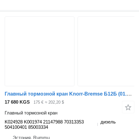
Главный тормозной кран Knorr-Bremse Б12Б (01.97-12.11) K024928 K001974 для автобуса Volvo B6, B7, B9, B10, B12 (1978-2011)
17 680 KGS
175 €
≈ 202,20 $
Главный тормозной кран
K024928 K001974 21147988 70313353
дизель
504100401 85003334
Эстония, Rummu