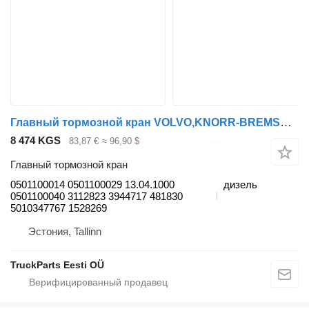
Главный тормозной кран VOLVO,KNORR-BREMSE B9 (01.02-) 0501100014 для автобуса Volvo B6, B7, B9, B10, B12 bus (1978-2011)
8 474 KGS
83,87 €
≈ 96,90 $
Главный тормозной кран
0501100014 0501100029 13.04.1000
дизель
0501100040 3112823 3944717 481830
5010347767 1528269
Эстония, Tallinn
TruckParts Eesti OÜ