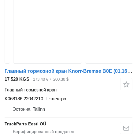
Главный тормозной кран Knorr-Bremse B0E (01.16-) K068186 для автобуса Volvo B5LH, B0E (2008-)
17 520 KGS
173,40 €
≈ 200,30 $
Главный тормозной кран
K068186 22042210
электро
Эстония, Tallinn
TruckParts Eesti OÜ