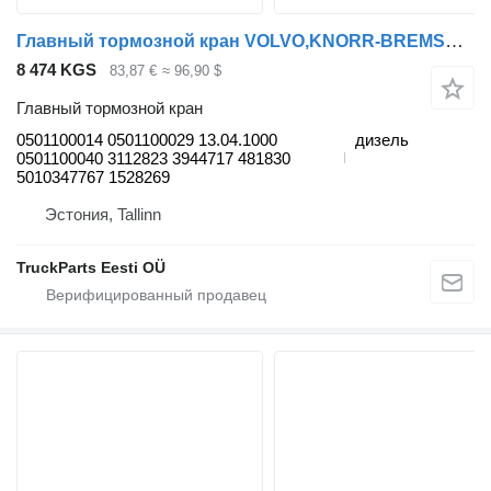
Главный тормозной кран VOLVO,KNORR-BREMSE B9 (01.02-) 0501100014 для автобуса Volvo B6, B7, B9, B10, B12 bus (1978-2011)
8 474 KGS
83,87 €
≈ 96,90 $
Главный тормозной кран
0501100014 0501100029 13.04.1000
дизель
0501100040 3112823 3944717 481830
5010347767 1528269
Эстония, Tallinn
TruckParts Eesti OÜ