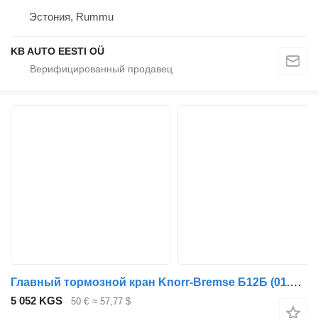
Эстония, Rummu
KB AUTO EESTI OÜ
Главный тормозной кран Knorr-Bremse Б12Б (01.97-12.11) 0501100035 для автобуса Volvo B6, B7, B9, B10, B12 bus (1978-2011)
5 052 KGS
50 €
≈ 57,77 $