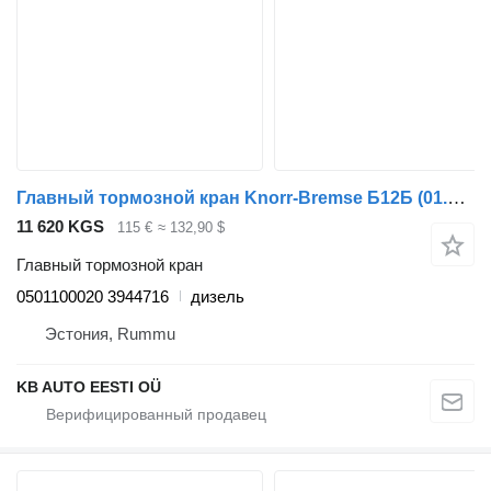
Главный тормозной кран Knorr-Bremse Б12Б (01.97-12.11) 0501100020 для автобуса Volvo B6, B7, B9, B10, B12 bus (1978-2011)
11 620 KGS
115 €
≈ 132,90 $
Главный тормозной кран
0501100020 3944716
дизель
Эстония, Rummu
KB AUTO EESTI OÜ