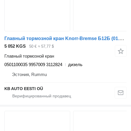
Главный тормозной кран Knorr-Bremse Б12Б (01.97-12.11) 0501100035 для автобуса Volvo B6, B7, B9, B10, B12 bus (1978-2011)
5 052 KGS
50 €
≈ 57,77 $
Главный тормозной кран
0501100035 9957009 3112824
дизель
Эстония, Rummu
KB AUTO EESTI OÜ