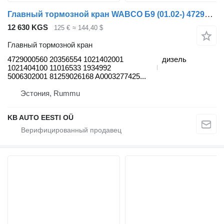
Главный тормозной кран WABCO Б9 (01.02-) 4729000560 для автобуса Volvo B6, B7, B9, B10, B12 bus (1978-2011)
12 630 KGS
125 €
≈ 144,40 $
Главный тормозной кран
4729000560 20356554 1021402001
дизель
1021404100 11016533 1934992
5006302001 81259026168 A0003277425...
Эстония, Rummu
KB AUTO EESTI OÜ