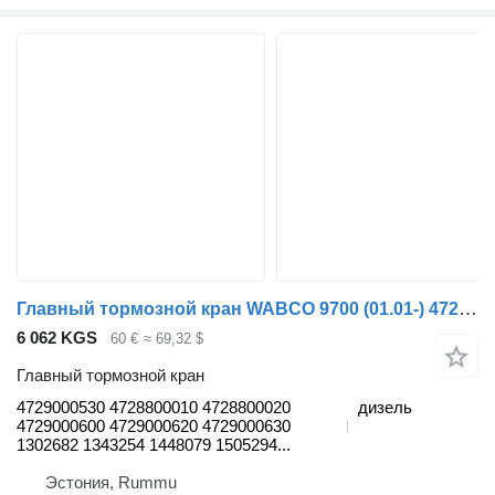
Главный тормозной кран WABCO 9700 (01.01-) 4729000530 для автобуса Volvo 7700-9900 bus (1999-)
6 062 KGS
60 €
≈ 69,32 $
Главный тормозной кран
4729000530 4728800010 4728800020
дизель
4729000600 4729000620 4729000630
1302682 1343254 1448079 1505294...
Эстония, Rummu