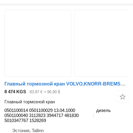
Главный тормозной кран VOLVO,KNORR-BREMSE B9 (01.02-) 0501100014 для автобуса Volvo B6, B7, B9, B10, B12 bus (1978-2011)
8 474 KGS
83,87 €
≈ 96,90 $
Главный тормозной кран
0501100014 0501100029 13.04.1000
дизель
0501100040 3112823 3944717 481830
5010347767 1528269
Эстония, Tallinn