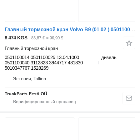
Главный тормозной кран Volvo B9 (01.02-) 0501100014 для автобуса Volvo B6, B7, B9, B10, B12 bus (1978-2011)
8 474 KGS
83,87 €
≈ 96,90 $
Главный тормозной кран
0501100014 0501100029 13.04.1000
дизель
0501100040 3112823 3944717 481830
5010347767 1528269
Эстония, Tallinn
TruckParts Eesti OÜ