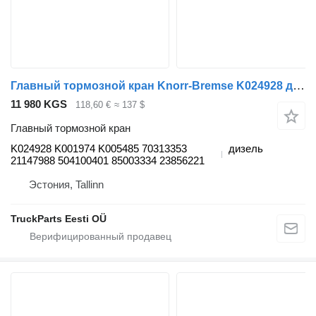
Главный тормозной кран Knorr-Bremse K024928 для автобуса Volvo B7, B8, B9, B12 bus (2005-)
11 980 KGS
118,60 €
≈ 137 $
Главный тормозной кран
K024928 K001974 K005485 70313353
дизель
21147988 504100401 85003334 23856221
Эстония, Tallinn
TruckParts Eesti OÜ