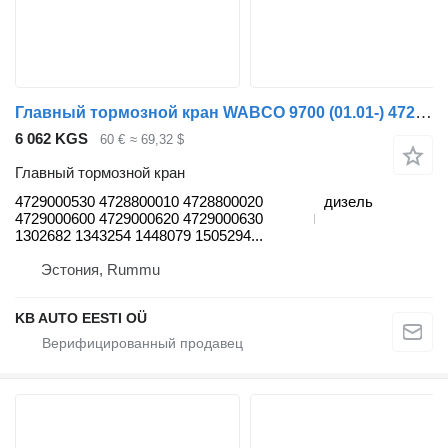
Главный тормозной кран WABCO 9700 (01.01-) 4729000530 для автобуса Volvo 7700-9900 bus (1999-)
6 062 KGS
60 €
≈ 69,32 $
Главный тормозной кран
4729000530 4728800010 4728800020
дизель
4729000600 4729000620 4729000630
1302682 1343254 1448079 1505294...
Эстония, Rummu
KB AUTO EESTI OÜ