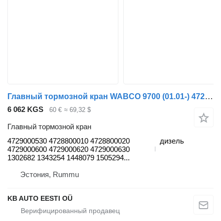
Главный тормозной кран WABCO 9700 (01.01-) 4729000530 для автобуса Volvo 7700-9900 bus (1999-)
6 062 KGS
60 €
≈ 69,32 $
Главный тормозной кран
4729000530 4728800010 4728800020
дизель
4729000600 4729000620 4729000630
1302682 1343254 1448079 1505294...
Эстония, Rummu
KB AUTO EESTI OÜ