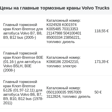
Цены на главные тормозные краны Volvo Trucks
Каталожный номер:
Главный тормозной
K024928 K001974
кран Knorr-Bremse для
K005485 70313353
118,55 €
автобуса Volvo B7, B8,
21147988 504100401
B9, B12 bus (2005-)
85003334 23856221,
топливо: дизель
Главный тормозной
кран Knorr-Bremse B0E
Каталожный номер:
(01.16-) для автобуса
K068186 22042210,
173,39 €
Volvo B5LH, B0E
топливо: электро
(2008-)
Главный тормозной
кран Knorr-Bremse
Каталожный номер:
Б12Б (01.97-12.11) для
0501100035 9957009
50 €
автобуса Volvo B6, B7,
3112824, топливо: дизель
B9, B10, B12 bus (1978-
2011)