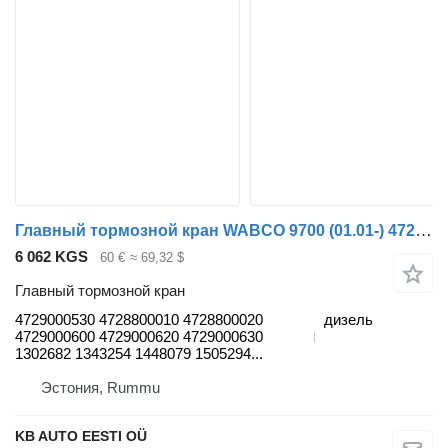
Главный тормозной кран WABCO 9700 (01.01-) 4729000530 для автобуса Volvo 7700-9900 bus (1999-)
6 062 KGS
60 €
≈ 69,32 $
Главный тормозной кран
4729000530 4728800010 4728800020
дизель
4729000600 4729000620 4729000630
1302682 1343254 1448079 1505294...
Эстония, Rummu
KB AUTO EESTI OÜ