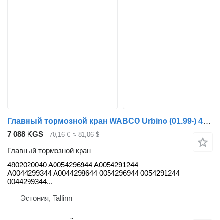
Главный тормозной кран WABCO Urbino (01.99-) 4802020040 для автобуса Solaris Urbino, Alpino, Vacanza (1999-)
7 088 KGS
70,16 €
≈ 81,06 $
Главный тормозной кран
4802020040 A0054296944 A0054291244
A0044299344 A0044298644 0054296944 0054291244
0044299344...
Эстония, Tallinn