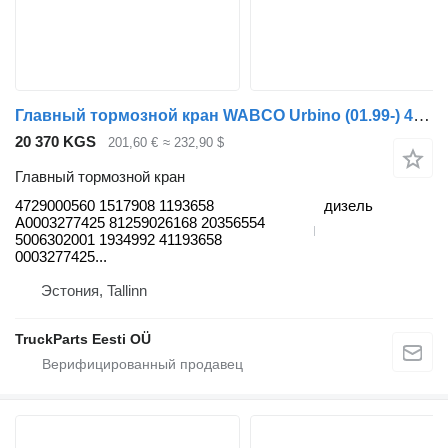
Главный тормозной кран WABCO Urbino (01.99-) 4729000560 для автобуса Solaris Urbino, Alpino, Vacanza (1999-)
20 370 KGS
201,60 €
≈ 232,90 $
Главный тормозной кран
4729000560 1517908 1193658
дизель
A0003277425 81259026168 20356554
5006302001 1934992 41193658
0003277425...
Эстония, Tallinn
TruckParts Eesti OÜ