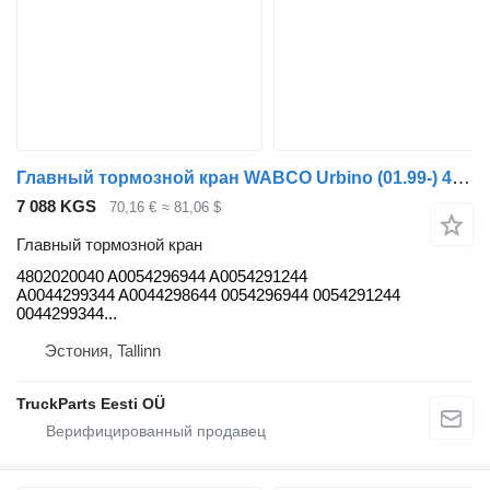
Главный тормозной кран WABCO Urbino (01.99-) 4802020040 для автобуса Solaris Urbino, Alpino, Vacanza (1999-)
7 088 KGS
70,16 €
≈ 81,06 $
Главный тормозной кран
4802020040 A0054296944 A0054291244
A0044299344 A0044298644 0054296944 0054291244
0044299344...
Эстония, Tallinn
TruckParts Eesti OÜ