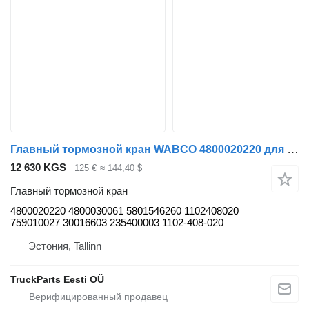
Главный тормозной кран WABCO 4800020220 для автобуса Solaris Urbino, Alpino, Vacanza (1999-)
12 630 KGS
125 €
≈ 144,40 $
Главный тормозной кран
4800020220 4800030061 5801546260 1102408020
759010027 30016603 235400003 1102-408-020
Эстония, Tallinn
TruckParts Eesti OÜ