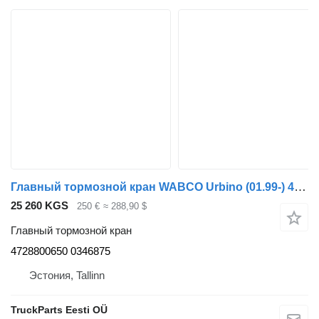
Главный тормозной кран WABCO Urbino (01.99-) 4728800650 для автобуса Solaris Urbino, Alpino, Vacanza (1999-)
25 260 KGS
250 €
≈ 288,90 $
Главный тормозной кран
4728800650 0346875
Эстония, Tallinn
TruckParts Eesti OÜ