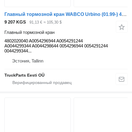
Главный тормозной кран WABCO Urbino (01.99-) 4802020040 для автобуса Solaris Urbino, Alpino, Vacanza (1999-)
9 207 KGS
91,13 €
≈ 105,30 $
Главный тормозной кран
4802020040 A0054296944 A0054291244
A0044299344 A0044298644 0054296944 0054291244
0044299344...
Эстония, Tallinn
TruckParts Eesti OÜ