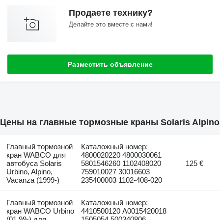
Продаете технику?
Делайте это вместе с нами!
Разместить объявление
Цены на главные тормозные краны Solaris Alpino
Главный тормозной
Каталожный номер:
кран WABCO для
4800020220 4800030061
автобуса Solaris
5801546260 1102408020
125 €
Urbino, Alpino,
759010027 30016603
Vacanza (1999-)
235400003 1102-408-020
Главный тормозной
Каталожный номер:
кран WABCO Urbino
4410500120 A0015420018
(01.99-) для
1505054 500340806