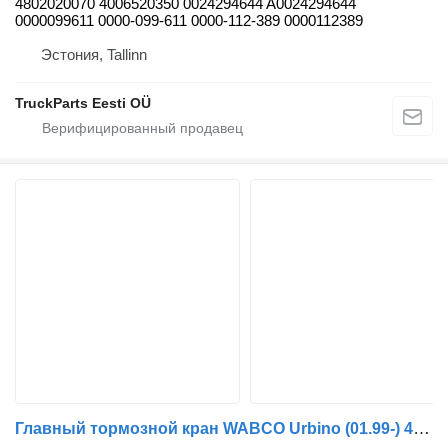
4802020070 4006520350 0024294644 A0024294644
0000099611 0000-099-611 0000-112-389 0000112389
Эстония, Tallinn
TruckParts Eesti OÜ
Главный тормозной кран WABCO Urbino (01.99-) 4728800310 для автобуса Solaris Urbino, Alpino, Vacanza (1999-)