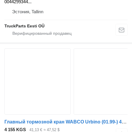
0044299344...
Эстония, Tallinn
TruckParts Eesti OÜ
Главный тормозной кран WABCO Urbino (01.99-) 4410500120 для автобуса Solaris Urbino, Alpino, Vacanza (1999-)
4 155 KGS
41,13 €
≈ 47,52 $