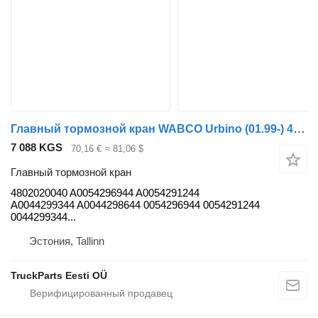
Главный тормозной кран WABCO Urbino (01.99-) 4802020040 для автобуса Solaris Urbino, Alpino, Vacanza (1999-)
7 088 KGS
70,16 €
≈ 81,06 $
Главный тормозной кран
4802020040 A0054296944 A0054291244
A0044299344 A0044298644 0054296944 0054291244
0044299344...
Эстония, Tallinn
TruckParts Eesti OÜ