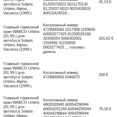
41,13 €
автобуса Solaris
81259370023 5021170130
Urbino, Alpino,
81.25937-0023 0015420018
Vacanza (1999-)
A0015424018...
Каталожный номер:
Главный тормозной
4729000560 1517908 1193658
кран WABCO Urbino
A0003277425 81259026168
(01.99-) для
20356554 5006302001
201,61 €
автобуса Solaris
1934992 41193658
Urbino, Alpino,
0003277425..., топливо:
Vacanza (1999-)
дизель
Главный тормозной
кран WABCO Urbino
(01.99-) для
Каталожный номер:
250 €
автобуса Solaris
4728800650 0346875
Urbino, Alpino,
Vacanza (1999-)
Главный тормозной
Каталожный номер:
кран WABCO Urbino
4802020040 A0054296944
(01.99-) для
A0054291244 A0044299344
70,16 €
автобуса Solaris
A0044298644 0054296944
Urbino, Alpino,