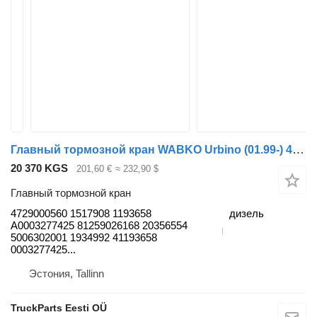
Главный тормозной кран WABKO Urbino (01.99-) 4729000560 для автобуса Solaris Urbino, Alpino, Vacanza (1999-)
20 370 KGS
201,60 €
≈ 232,90 $
Главный тормозной кран
4729000560 1517908 1193658
дизель
A0003277425 81259026168 20356554
5006302001 1934992 41193658
0003277425...
Эстония, Tallinn
TruckParts Eesti OÜ