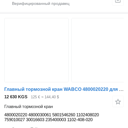
Главный тормозной кран WABCO 4800020220 для автобуса Solaris Urbino, Alpino, Vacanza (1999-)
12 630 KGS
125 €
≈ 144,40 $
Главный тормозной кран
4800020220 4800030061 5801546260 1102408020
759010027 30016603 235400003 1102-408-020