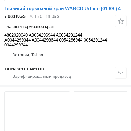
Главный тормозной кран WABCO Urbino (01.99-) 4802020040 для автобуса Solaris Urbino, Alpino, Vacanza (1999-)
7 088 KGS
70,16 €
≈ 81,06 $
Главный тормозной кран
4802020040 A0054296944 A0054291244
A0044299344 A0044298644 0054296944 0054291244
0044299344...
Эстония, Tallinn
TruckParts Eesti OÜ