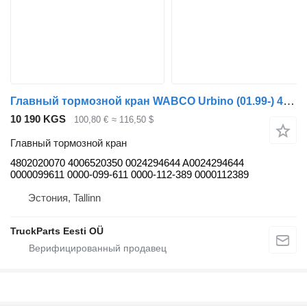
Главный тормозной кран WABCO Urbino (01.99-) 4802020070 для автобуса Solaris Urbino, Alpino, Vacanza (1999-)
10 190 KGS
100,80 €
≈ 116,50 $
Главный тормозной кран
4802020070 4006520350 0024294644 A0024294644
0000099611 0000-099-611 0000-112-389 0000112389
Эстония, Tallinn
TruckParts Eesti OÜ