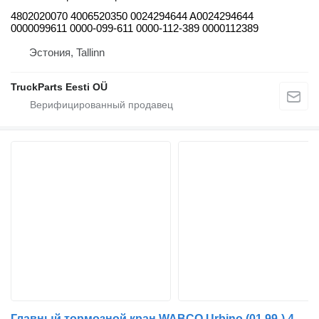
4802020070 4006520350 0024294644 A0024294644
0000099611 0000-099-611 0000-112-389 0000112389
Эстония, Tallinn
TruckParts Eesti OÜ
Главный тормозной кран WABCO Urbino (01.99-) 4728800650 для автобуса Solaris Urbino, Alpino, Vacanza (1999-)