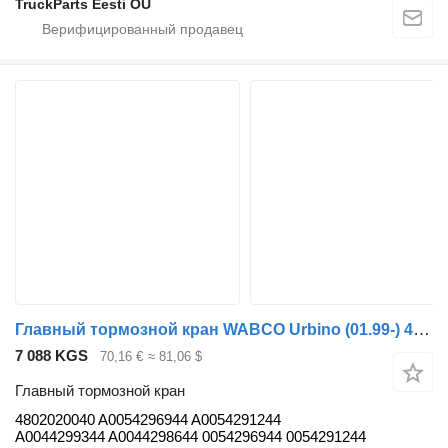
TruckParts Eesti OÜ
Главный тормозной кран WABCO Urbino (01.99-) 4802020040 для автобуса Solaris Urbino, Alpino, Vacanza (1999-)
7 088 KGS
70,16 €
≈ 81,06 $
Главный тормозной кран
4802020040 A0054296944 A0054291244
A0044299344 A0044298644 0054296944 0054291244