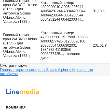
Главный тормозной
Каталожный номер:
кран WABCO Urbino
4802020040 A0054296944
(01.99-) для
A0054291244 A0044299344
91,13 €
автобуса Solaris
A0044298644 0054296944
Urbino, Alpino,
0054291244 0044299344...
Vacanza (1999-)
Каталожный номер:
Главный тормозной
4729000560 1517908 1193658
кран WABKO Urbino
A0003277425 81259026168
(01.99-) для
20356554 5006302001
201,61 €
автобуса Solaris
1934992 41193658
Urbino, Alpino,
0003277425..., топливо:
Vacanza (1999-)
дизель
Смотрите также
Главные тормозные краны Solaris Alpino в Украине для
автобусов
Компания