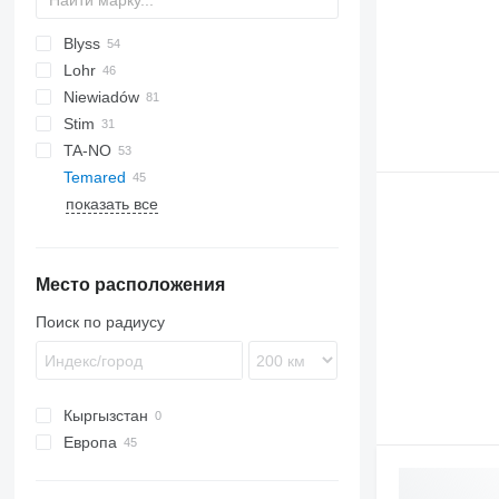
Blyss
Lohr
Jupiter
A Transporter
Niewiadów
Race Transporter
Eurolohr
Stim
T Transporter
Maxilohr
N-series
Pegasus
TA-NO
Temared
Formula
показать все
Trio
Car Flat
Uno
Universal
Место расположения
Поиск по радиусу
Кыргызстан
Европа
Польша
Германия