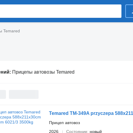
ы Temared
ений:
Прицепы автовозы Temared
Temared TM-349A przyczepa 588x211
Прицеп автовоз
2026
Состояние
новый