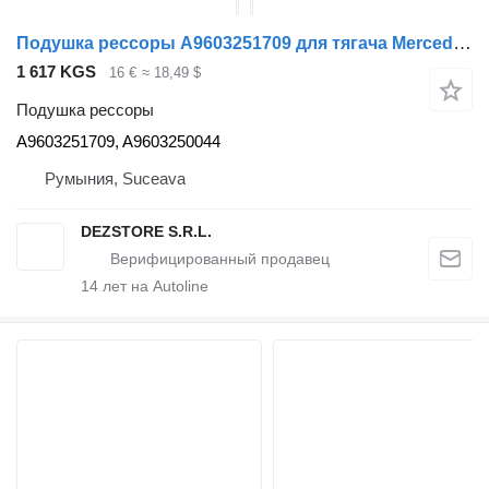
Подушка рессоры A9603251709 для тягача Mercedes-Benz ACTROS MP4
1 617 KGS
16 €
≈ 18,49 $
Подушка рессоры
A9603251709, A9603250044
Румыния, Suceava
DEZSTORE S.R.L.
14
лет на Autoline