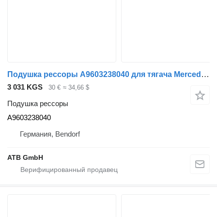
Подушка рессоры A9603238040 для тягача Mercedes-Benz Actros 1840 MP4 Euro6
3 031 KGS
30 €
≈ 34,66 $
Подушка рессоры
A9603238040
Германия, Bendorf
ATB GmbH