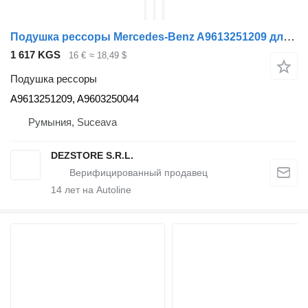
Подушка рессоры Mercedes-Benz A9613251209 для тягача Mercedes-Benz ACTROS MP4
1 617 KGS
16 €
≈ 18,49 $
Подушка рессоры
A9613251209, A9603250044
Румыния, Suceava
DEZSTORE S.R.L.
14
лет на Autoline