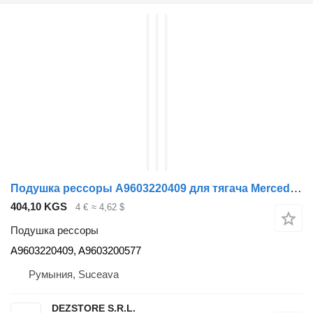
Подушка рессоры A9603220409 для тягача Mercedes-Benz ACTROS MP4
404,10 KGS
4 €
≈ 4,62 $
Подушка рессоры
A9603220409, A9603200577
Румыния, Suceava
DEZSTORE S.R.L.