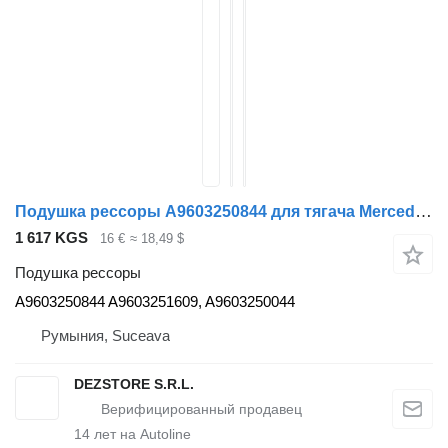
Подушка рессоры A9603250844 для тягача Mercedes-Benz ACTROS MP4
1 617 KGS
16 €
≈ 18,49 $
Подушка рессоры
A9603250844 A9603251609, A9603250044
Румыния, Suceava
DEZSTORE S.R.L.
14
лет на Autoline