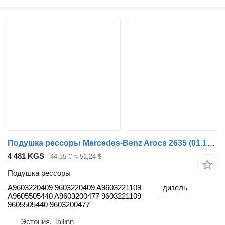
Подушка рессоры Mercedes-Benz Arocs 2635 (01.13-) A9603220409 для тягача Mercedes-Benz Actros MP4 Antos Arocs (2012-)
4 481 KGS
44,35 €
≈ 51,24 $
Подушка рессоры
A9603220409 9603220409 A9603221109
дизель
A9605505440 A9603200477 9603221109
9605505440 9603200477
Эстония, Tallinn