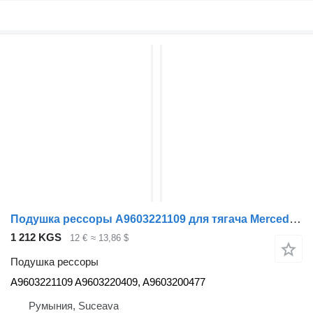
Подушка рессоры A9603221109 для тягача Mercedes-Benz ACTROS MP4
1 212 KGS
12 €
≈ 13,86 $
Подушка рессоры
A9603221109 A9603220409, A9603200477
Румыния, Suceava