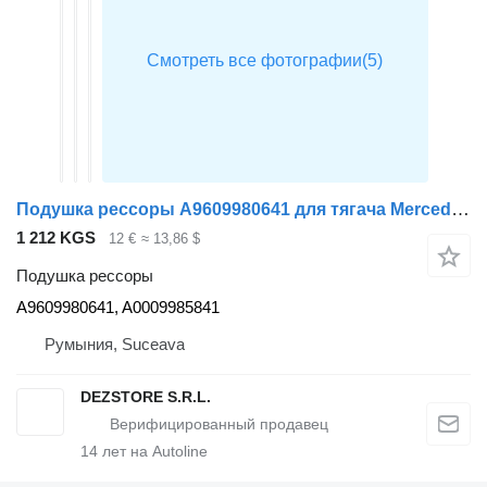
Подушка рессоры A9609980641 для тягача Mercedes-Benz ACTROS MP4
1 212 KGS
12 €
≈ 13,86 $
Подушка рессоры
A9609980641, A0009985841
Румыния, Suceava
DEZSTORE S.R.L.
14
лет на Autoline