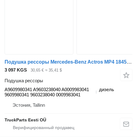
Подушка рессоры Mercedes-Benz Actros MP4 1845 (01.13-) A9609980341 для тягача Mercedes-Benz Actros MP4 Antos Arocs (2012-)
3 097 KGS
30,65 €
≈ 35,41 $
Подушка рессоры
A9609980341 A9603238040 A0009983041
дизель
9609980341 9603238040 0009983041
Эстония, Tallinn
TruckParts Eesti OÜ