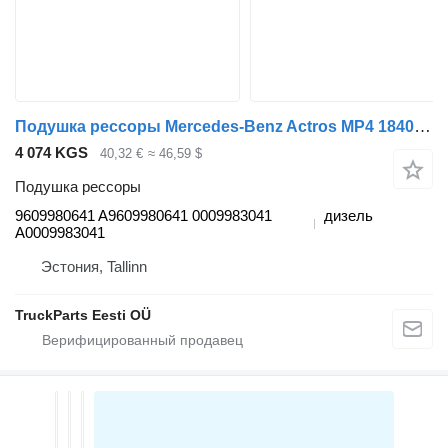
Подушка рессоры Mercedes-Benz Actros MP4 1840 (01.12-) 9609980641 для тягача Mercedes-Benz Actros MP4 Antos Arocs (2012-)
4 074 KGS
40,32 €
≈ 46,59 $
Подушка рессоры
9609980641 A9609980641 0009983041
дизель
A0009983041
Эстония, Tallinn
TruckParts Eesti OÜ