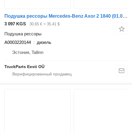
Подушка рессоры Mercedes-Benz Axor 2 1840 (01.04-) A0003220144 для тягача Mercedes-Benz Actros, Axor MP1, MP2, MP3 (1996-2014)
3 097 KGS
30,65 €
≈ 35,41 $
Подушка рессоры
A0003220144
дизель
Эстония, Tallinn
TruckParts Eesti OÜ