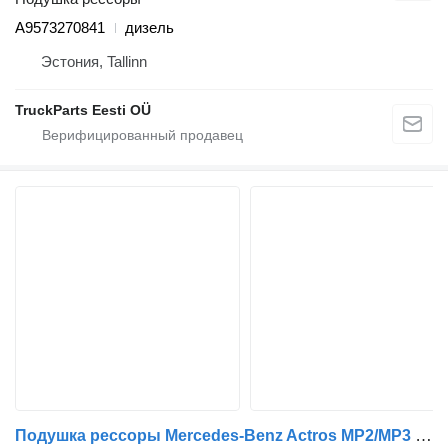
A9573270841
дизель
Эстония, Tallinn
TruckParts Eesti OÜ
Подушка рессоры Mercedes-Benz Actros MP2/MP3 1844 (01.02-) A9413310926 для тягача Mercedes-Benz Actros, Axor MP1, MP2, MP3 (1996-2014)