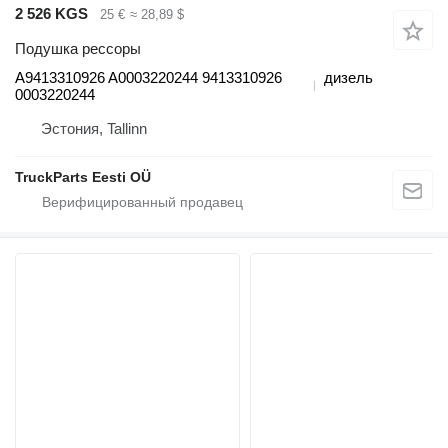
2 526 KGS
25 €
≈ 28,89 $
Подушка рессоры
A9413310926 A0003220244 9413310926
дизель
0003220244
Эстония, Tallinn
TruckParts Eesti OÜ