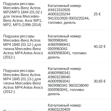
Подушка рессоры
Каталожный номер:
Mercedes-Benz Actros
A9413310926
MP2/MP3 1844 (01.02-)
A0003220244
25 €
для тягача Mercedes-
9413310926 0003220244,
Benz Actros, Axor MP1,
топливо: дизель
MP2, MP3 (1996-2014)
Подушка рессоры
Каталожный номер:
Mercedes-Benz Actros
9609980641
MP4 1840 (01.12-) для
A9609980641
40,32 €
тягача Mercedes-Benz
0009983041
Actros MP4 Antos Arocs
A0009983041, топливо:
(2012-)
дизель
Каталожный номер:
Подушка рессоры
A9609980341
Mercedes-Benz Actros
A9603238040
MP4 1845 (01.13-) для
A0009983041
30,65 €
тягача Mercedes-Benz
9609980341 9603238040
Actros MP4 Antos Arocs
0009983041, топливо:
(2012-)
дизель
Каталожный номер:
A9603220409