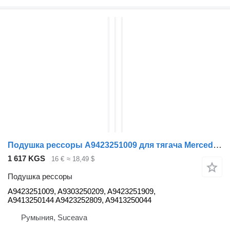
Подушка рессоры A9423251009 для тягача Mercedes-Benz ACTROS MP2
1 617 KGS
16 €
≈ 18,49 $
Подушка рессоры
A9423251009, A9303250209, A9423251909,
A9413250144 A9423252809, A9413250044
Румыния, Suceava