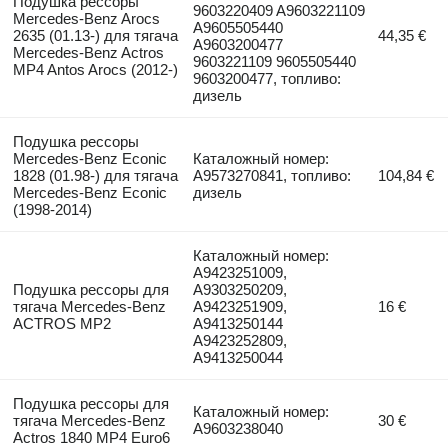
Подушка рессоры
9603220409 A9603221109
Mercedes-Benz Arocs
A9605505440
2635 (01.13-) для тягача
44,35 €
A9603200477
Mercedes-Benz Actros
9603221109 9605505440
MP4 Antos Arocs (2012-)
9603200477, топливо:
дизель
Подушка рессоры
Mercedes-Benz Econic
Каталожный номер:
1828 (01.98-) для тягача
A9573270841, топливо:
104,84 €
Mercedes-Benz Econic
дизель
(1998-2014)
Каталожный номер:
A9423251009,
Подушка рессоры для
A9303250209,
тягача Mercedes-Benz
A9423251909,
16 €
ACTROS MP2
A9413250144
A9423252809,
A9413250044
Подушка рессоры для
Каталожный номер:
тягача Mercedes-Benz
30 €
A9603238040
Actros 1840 MP4 Euro6