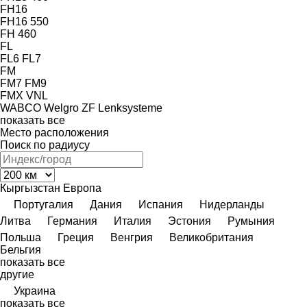
FH16
FH16 550
FH 460
FL
FL6
FL7
FM
FM7
FM9
FMX
VNL
WABCO
Welgro
ZF Lenksysteme
показать все
Место расположения
Поиск по радиусу
Кыргызстан
Европа
Португалия
Дания
Испания
Нидерланды
Литва
Германия
Италия
Эстония
Румыния
Польша
Греция
Венгрия
Великобритания
Бельгия
показать все
другие
Украина
показать все