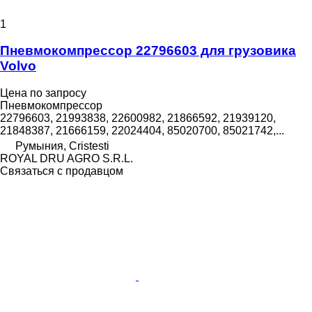
1
Пневмокомпрессор 22796603 для грузовика
Volvo
Цена по запросу
Пневмокомпрессор
22796603, 21993838, 22600982, 21866592, 21939120,
21848387, 21666159, 22024404, 85020700, 85021742,...
Румыния, Cristesti
ROYAL DRU AGRO S.R.L.
Связаться с продавцом