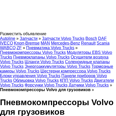
Разместить объявление
Autoline
»
Запчасти
»
Запчасти Volvo Trucks
Bosch
DAF
IVECO
Knorr-Bremse
MAN
Mercedes-Benz
Renault
Scania
WABCO
ZF
»
Пневматика Volvo Trucks
»
Пневмокомпрессоры Volvo Trucks
Модуляторы EBS Volvo
Trucks
Пневмоклапаны Volvo Trucks
Осушители воздуха
Volvo Trucks
Шланги Volvo Trucks
Соленоидные клапаны
Volvo Trucks
Энергоаккумуляторы Volvo Trucks
Тормозные
камеры Volvo Trucks
Шестерни компрессора Volvo Trucks
Блоки управления Volvo Trucks
Панели приборов Volvo
Trucks
Облицовка Volvo Trucks
КПП Volvo Trucks
Двигатели
Volvo Trucks
Форсунки Volvo Trucks
Датчики Volvo Trucks
»
Пневмокомпрессоры Volvo для грузовиков
»
Пневмокомпрессоры Volvo
для грузовиков