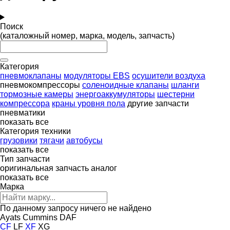
Поиск
(каталожный номер, марка, модель, запчасть)
Категория
пневмоклапаны
модуляторы EBS
осушители воздуха
пневмокомпрессоры
соленоидные клапаны
шланги
тормозные камеры
энергоаккумуляторы
шестерни
компрессора
краны уровня пола
другие запчасти
пневматики
показать все
Категория техники
грузовики
тягачи
автобусы
показать все
Тип запчасти
оригинальная запчасть
аналог
показать все
Марка
По данному запросу ничего не найдено
Ayats
Cummins
DAF
CF
LF
XF
XG