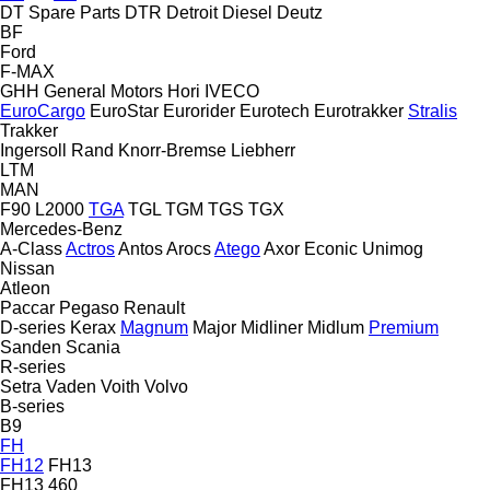
DT Spare Parts
DTR
Detroit Diesel
Deutz
BF
Ford
F-MAX
GHH
General Motors
Hori
IVECO
EuroCargo
EuroStar
Eurorider
Eurotech
Eurotrakker
Stralis
Trakker
Ingersoll Rand
Knorr-Bremse
Liebherr
LTM
MAN
F90
L2000
TGA
TGL
TGM
TGS
TGX
Mercedes-Benz
A-Class
Actros
Antos
Arocs
Atego
Axor
Econic
Unimog
Nissan
Atleon
Paccar
Pegaso
Renault
D-series
Kerax
Magnum
Major
Midliner
Midlum
Premium
Sanden
Scania
R-series
Setra
Vaden
Voith
Volvo
B-series
B9
FH
FH12
FH13
FH13 460