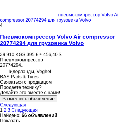
пневмокомпрессор Volvo Air
compressor 20774294 для грузовика Volvo
4
Пневмокомпрессор Volvo Air compressor
20774294 для грузовика Volvo
39 910 KGS
395 €
≈ 456,40 $
Пневмокомпрессор
20774294...
Нидерланды, Veghel
BAS Parts & Tyres
Связаться с продавцом
Продаете технику?
Делайте это вместе с нами!
Разместить объявление
Следующая
1
2
3
Следующая
Найдено:
66 объявлений
Показать