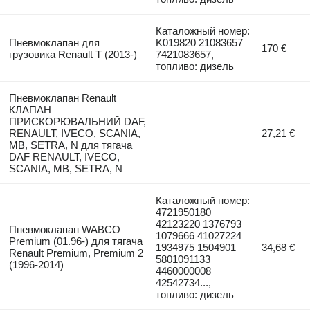
Каталожный номер:
Пневмоклапан для
K019820 21083657
170 €
грузовика Renault T (2013-)
7421083657,
топливо: дизель
Пневмоклапан Renault
КЛАПАН
ПРИСКОРЮВАЛЬНИЙ DAF,
RENAULT, IVECO, SCANIA,
27,21 €
MB, SETRA, N для тягача
DAF RENAULT, IVECO,
SCANIA, MB, SETRA, N
Каталожный номер:
4721950180
42123220 1376793
Пневмоклапан WABCO
1079666 41027224
Premium (01.96-) для тягача
1934975 1504901
34,68 €
Renault Premium, Premium 2
5801091133
(1996-2014)
4460000008
42542734...,
топливо: дизель