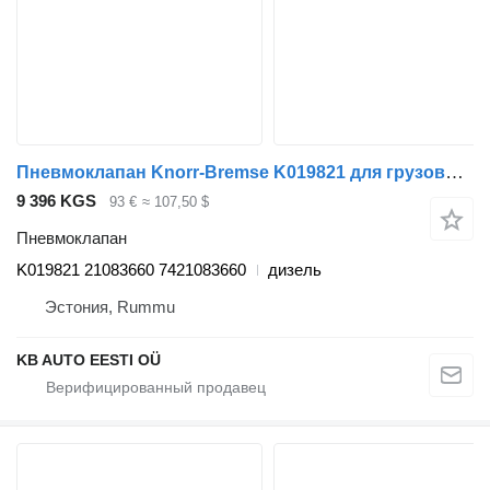
Пневмоклапан Knorr-Bremse K019821 для грузовика Renault T (2013-)
9 396 KGS
93 €
≈ 107,50 $
Пневмоклапан
K019821 21083660 7421083660
дизель
Эстония, Rummu
KB AUTO EESTI OÜ