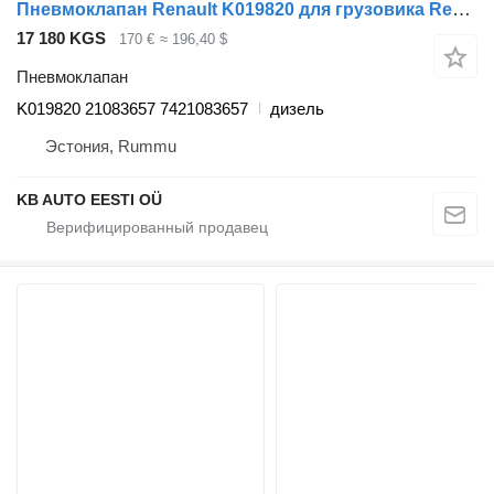
Пневмоклапан Renault K019820 для грузовика Renault T (2013-)
17 180 KGS
170 €
≈ 196,40 $
Пневмоклапан
K019820 21083657 7421083657
дизель
Эстония, Rummu
KB AUTO EESTI OÜ