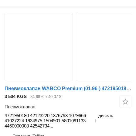
Пневмоклапан WABCO Premium (01.96-) 4721950180 для тягача Renault Premium, Premium 2 (1996-2014)
3 504 KGS
34,68 €
≈ 40,07 $
Пневмоклапан
4721950180 42123220 1376793 1079666
дизель
41027224 1934975 1504901 5801091133
4460000008 42542734...