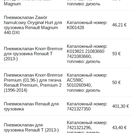
Magnum
топливо: дизель
Пневмоклапан Zawór
hamulcowy Oryginał Hurt для
Каталожный номер:
46,21 €
грузовика Renault Magnum
K001428
440 DXI
Каталожный номер:
Пневмоклапан Knorr-Bremse
K019821 21083660
для грузовика Renault T
93 €
7421083660,
(2013-)
топливо: дизель
Пневмоклапан Knorr-Bremse
Каталожный номер:
Premium (01.96-) для тягача
AC598C
50 €
Renault Premium, Premium 2
5010260940,
(1996-2014)
топливо: дизель
Пневмоклапан Renault для
Каталожный номер:
401,30 €
грузовика
7421327350
Каталожный номер:
Пневмоклапан для
7421321296,
43,40 €
грузовика Renault T (2013-)
топливо: дизель