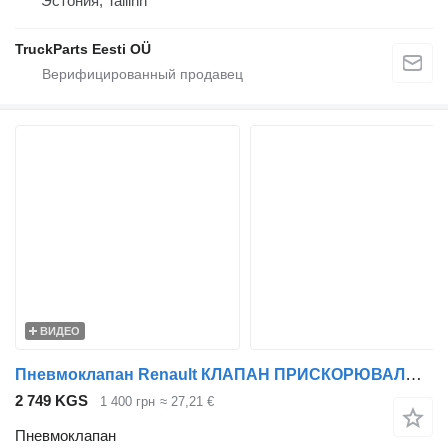
Эстония, Tallinn
TruckParts Eesti OÜ
ВИДЕО
Пневмоклапан Renault КЛАПАН ПРИСКОРЮВАЛЬНИЙ DAF, RENAULT, IVECO, SCANIA, MB, SETRA, N для тягача DAF RENAULT, IVECO, SCANIA, MB, SETRA, N
2 749 KGS
1 400 грн
≈ 27,21 €
Пневмоклапан