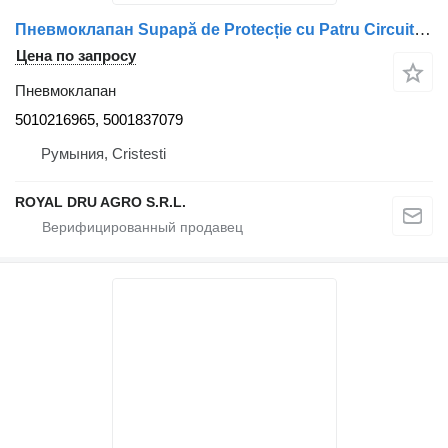
Пневмоклапан Supapă de Protecție cu Patru Circuite 5010216965 для грузовика Renault – Coduri 5010216965 / 5001837079
Цена по запросу
Пневмоклапан
5010216965, 5001837079
Румыния, Cristesti
ROYAL DRU AGRO S.R.L.