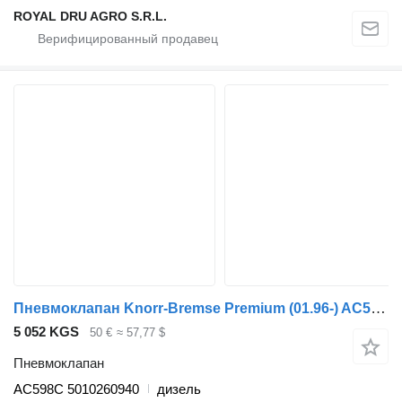
ROYAL DRU AGRO S.R.L.
Пневмоклапан Knorr-Bremse Premium (01.96-) AC598C для тягача Renault Premium, Premium 2 (1996-2014)
5 052 KGS
50 €
≈ 57,77 $
Пневмоклапан
AC598C 5010260940
дизель