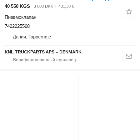
40 550 KGS
3 000 DKK
≈ 401,30 €
Пневмоклапан
7422225568
Дания, Tappernøje
KNL TRUCKPARTS APS – DENMARK