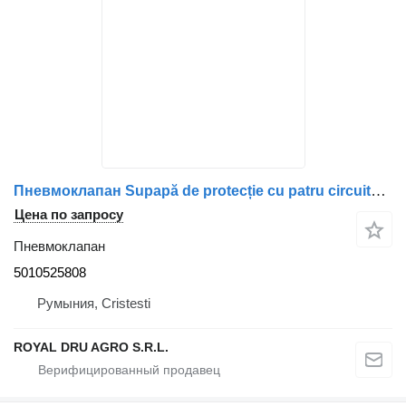
Пневмоклапан Supapă de protecție cu patru circuite pentru uscător de aer 5010525808 для грузовика Renault
Цена по запросу
Пневмоклапан
5010525808
Румыния, Cristesti
ROYAL DRU AGRO S.R.L.