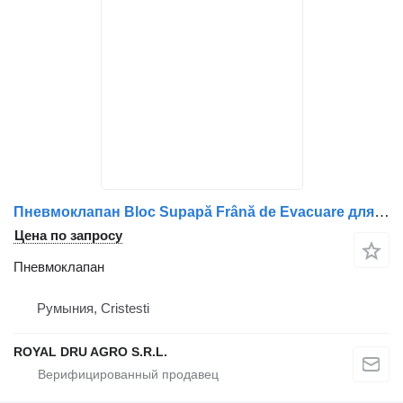
Пневмоклапан Bloc Supapă Frână de Evacuare для грузовика Renault 21515323 22634858 23507525
Цена по запросу
Пневмоклапан
Румыния, Cristesti
ROYAL DRU AGRO S.R.L.