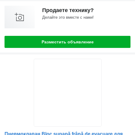
Продаете технику?
Делайте это вместе с нами!
Разместить объявление
Пневмоклапан Bloc supapă frână de evacuare для грузовика Renault – Coduri: 20574700, 21452473, 21596642, 20574690, 20713422, 20715668, 7421596642