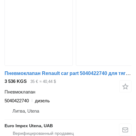
Пневмоклапан Renault car part 5040422740 для тягача Renault Magnum
3 536 KGS
35 €
≈ 40,44 $
Пневмоклапан
5040422740
дизель
Литва, Utena
Euro Impex Utena, UAB