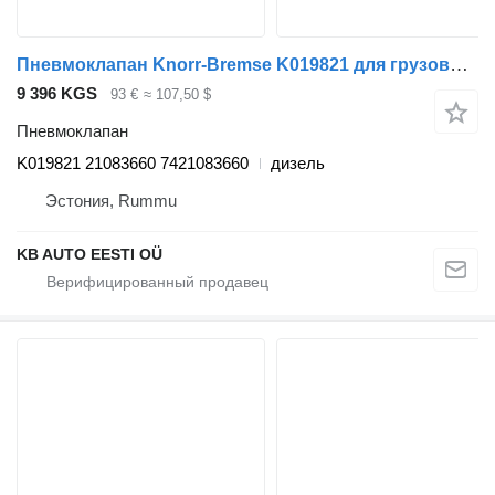
Пневмоклапан Knorr-Bremse K019821 для грузовика Renault T (2013-)
9 396 KGS
93 €
≈ 107,50 $
Пневмоклапан
K019821 21083660 7421083660
дизель
Эстония, Rummu
KB AUTO EESTI OÜ