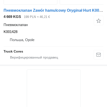
Пневмоклапан Zawór hamulcowy Oryginał Hurt K001428 для грузовика Renault Magnum 440 DXI
4 669 KGS
199 PLN
≈ 46,21 €
Пневмоклапан
K001428
Польша, Opole
Truck Cores