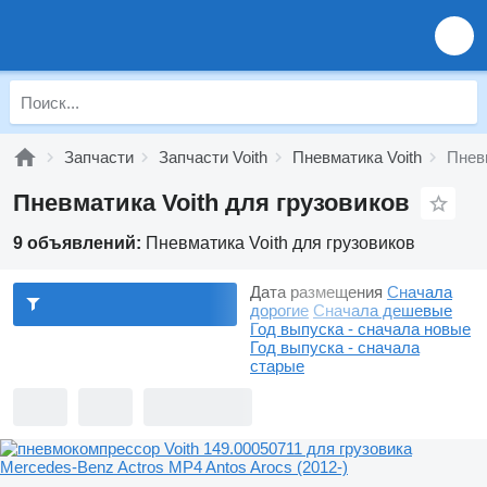
Запчасти
Запчасти Voith
Пневматика Voith
Пневм
Пневматика Voith для грузовиков
9 объявлений:
Пневматика Voith для грузовиков
Дата размещения
Сначала
дорогие
Сначала дешевые
Год выпуска - сначала новые
Год выпуска - сначала
старые