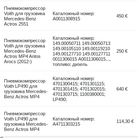
Пневмокомпрессор
Voith для грузовика
Каталожный номер:
450 €
Mercedes-Benz
A0011308915
Actros 2551
Каталожный номер:
Пневмокомпрессор
149.00050711 149.00050713
Voith для грузовика
149.00105110 149.00119210
Mercedes-Benz
250 €
149.00127710 149.00127711
Actros MP4 Antos
0011306015 A0011306015...,
Arocs (2012-)
топливо: дизель
Каталожный номер:
Пневмокомпрессор
4701300415; 4701301115;
Voith LP490 для
4701301415; 4701302015;
640 €
грузовика Mercedes-
4701303715; 1100380001;
Benz Actros MP4
LP490;
Пневмокомпрессор
Voith LP490 для
Каталожный номер:
114,30 €
грузовика Mercedes-
A4711303215
Benz Actros MP4