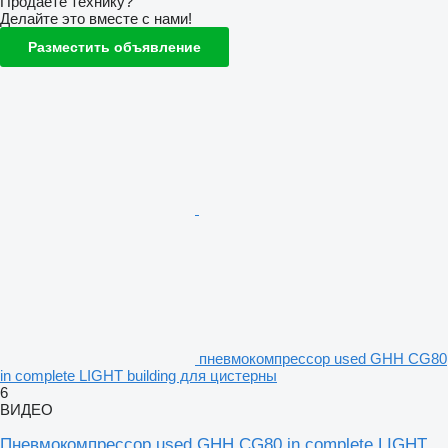
Продаете технику?
Делайте это вместе с нами!
Разместить объявление
пневмокомпрессор used GHH CG80
in complete LIGHT building для цистерны
6
ВИДЕО
Пневмокомпрессор used GHH CG80 in complete LIGHT