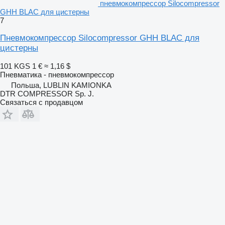
пневмокомпрессор Silocompressor
GHH BLAC для цистерны
7
Пневмокомпрессор Silocompressor GHH BLAC для
цистерны
101 KGS
1 €
≈ 1,16 $
Пневматика - пневмокомпрессор
Польша, LUBLIN KAMIONKA
DTR COMPRESSOR Sp. J.
Связаться с продавцом