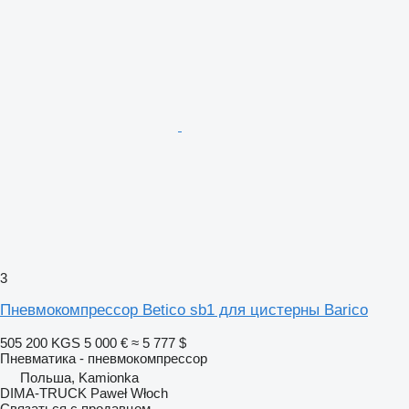
3
Пневмокомпрессор Betico sb1 для цистерны Barico
505 200 KGS
5 000 €
≈ 5 777 $
Пневматика - пневмокомпрессор
Польша, Kamionka
DIMA-TRUCK Paweł Włoch
Связаться с продавцом