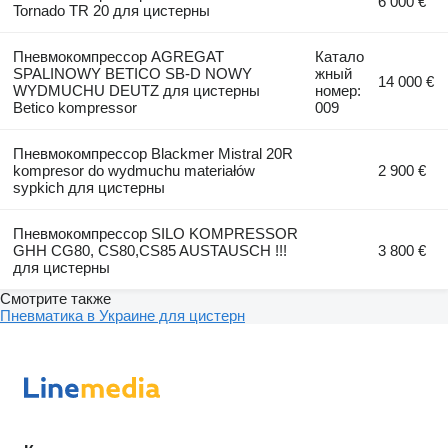
6 000 €
Tornado TR 20 для цистерны
Пневмокомпрессор AGREGAT
Катало
SPALINOWY BETICO SB-D NOWY
жный
14 000 €
WYDMUCHU DEUTZ для цистерны
номер:
Betico kompressor
009
Пневмокомпрессор Blackmer Mistral 20R
kompresor do wydmuchu materiałów
2 900 €
sypkich для цистерны
Пневмокомпрессор SILO KOMPRESSOR
GHH CG80, CS80,CS85 AUSTAUSCH !!!
3 800 €
для цистерны
Смотрите также
Пневматика в Украине для цистерн