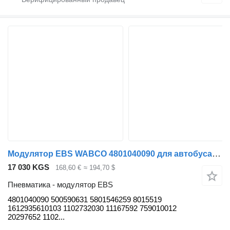
Модулятор EBS WABCO 4801040090 для автобуса Solaris Urbino, Alpino, Vacanza (1999-)
17 030 KGS
168,60 €
≈ 194,70 $
Пневматика - модулятор EBS
4801040090 500590631 5801546259 8015519
1612935610103 1102732030 11167592 759010012
20297652 1102...