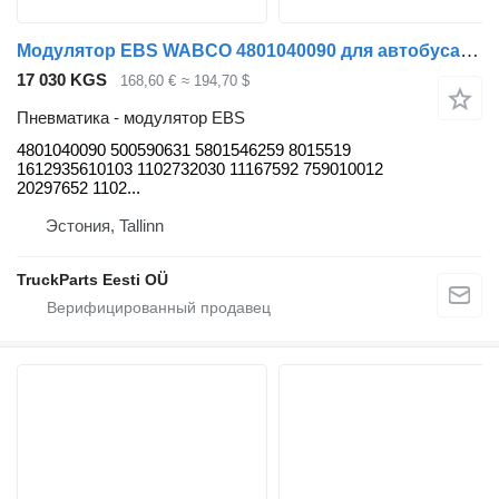
Модулятор EBS WABCO 4801040090 для автобуса Solaris Urbino, Alpino, Vacanza (1999-)
17 030 KGS
168,60 €
≈ 194,70 $
Пневматика - модулятор EBS
4801040090 500590631 5801546259 8015519
1612935610103 1102732030 11167592 759010012
20297652 1102...
Эстония, Tallinn
TruckParts Eesti OÜ