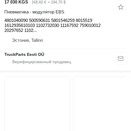
17 030 KGS
168,60 €
≈ 194,70 $
Пневматика - модулятор EBS
4801040090 500590631 5801546259 8015519
1612935610103 1102732030 11167592 759010012
20297652 1102...
Эстония, Tallinn
TruckParts Eesti OÜ