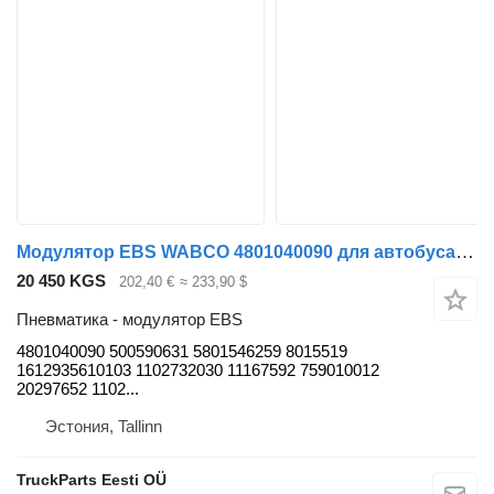
Модулятор EBS WABCO 4801040090 для автобуса Solaris Urbino, Alpino, Vacanza (1999-)
20 450 KGS
202,40 €
≈ 233,90 $
Пневматика - модулятор EBS
4801040090 500590631 5801546259 8015519
1612935610103 1102732030 11167592 759010012
20297652 1102...
Эстония, Tallinn
TruckParts Eesti OÜ