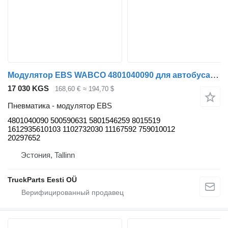
Модулятор EBS WABCO 4801040090 для автобуса Solaris Urbino, Alpino, Vacanza (1999-)
17 030 KGS
168,60 €
≈ 194,70 $
Пневматика - модулятор EBS
4801040090 500590631 5801546259 8015519
1612935610103 1102732030 11167592 759010012
20297652
Эстония, Tallinn
TruckParts Eesti OÜ