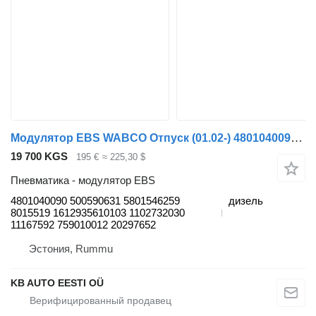
Модулятор EBS WABCO Отпуск (01.02-) 4801040090 для автобуса Solaris Urbino, Alpino, Vacanza (1999-)
19 700 KGS
195 €
≈ 225,30 $
Пневматика - модулятор EBS
4801040090 500590631 5801546259
дизель
8015519 1612935610103 1102732030
11167592 759010012 20297652
Эстония, Rummu
KB AUTO EESTI OÜ