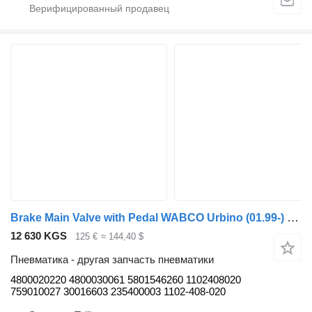
Brake Main Valve with Pedal WABCO Urbino (01.99-) 4800020220 для автобуса Solaris Urbino, Alpino, Vacanza (1999-)
12 630 KGS
125 €
≈ 144,40 $
Пневматика - другая запчасть пневматики
4800020220 4800030061 5801546260 1102408020
759010027 30016603 235400003 1102-408-020