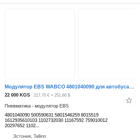
Модулятор EBS WABCO 4801040090 для автобуса Solaris Urbino, Alpino, Vacanza (1999-)
22 000 KGS
217,70 €
≈ 251,60 $
Пневматика - модулятор EBS
4801040090 500590631 5801546259 8015519
1612935610103 1102732030 11167592 759010012
20297652 1102...
Эстония, Tallinn