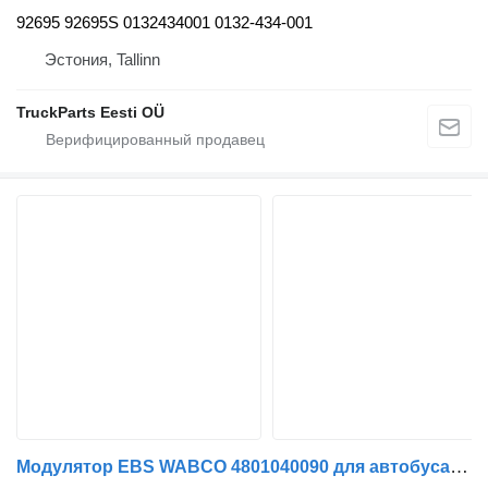
92695 92695S 0132434001 0132-434-001
Эстония, Tallinn
TruckParts Eesti OÜ
Модулятор EBS WABCO 4801040090 для автобуса Solaris Urbino, Alpino, Vacanza (1999-)