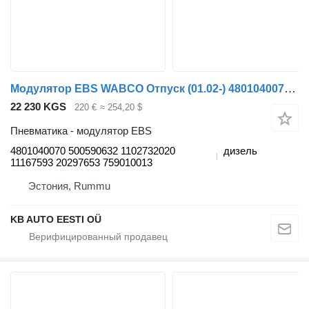
Модулятор EBS WABCO Отпуск (01.02-) 4801040070 для автобуса Solaris Urbino, Alpino, Vacanza (1999-)
22 230 KGS
220 €
≈ 254,20 $
Пневматика - модулятор EBS
4801040070 500590632 1102732020
дизель
11167593 20297653 759010013
Эстония, Rummu
KB AUTO EESTI OÜ