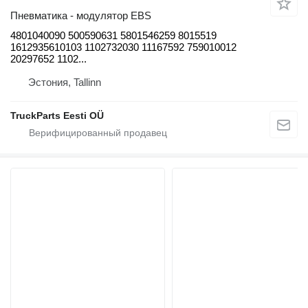
Пневматика - модулятор EBS
4801040090 500590631 5801546259 8015519
1612935610103 1102732030 11167592 759010012
20297652 1102...
Эстония, Tallinn
TruckParts Eesti OÜ