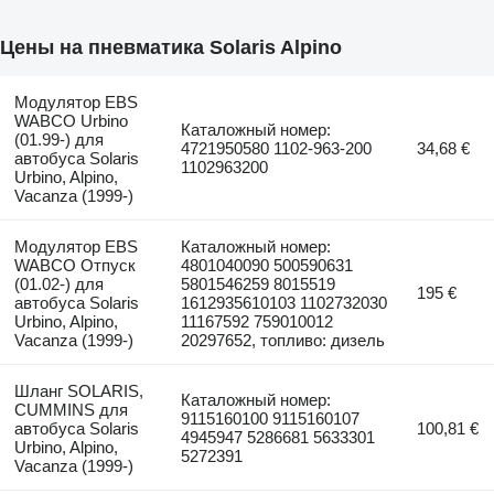
Цены на пневматика Solaris Alpino
Модулятор EBS
WABCO Urbino
Каталожный номер:
(01.99-) для
4721950580 1102-963-200
34,68 €
автобуса Solaris
1102963200
Urbino, Alpino,
Vacanza (1999-)
Модулятор EBS
Каталожный номер:
WABCO Отпуск
4801040090 500590631
(01.02-) для
5801546259 8015519
195 €
автобуса Solaris
1612935610103 1102732030
Urbino, Alpino,
11167592 759010012
Vacanza (1999-)
20297652, топливо: дизель
Шланг SOLARIS,
Каталожный номер:
CUMMINS для
9115160100 9115160107
автобуса Solaris
100,81 €
4945947 5286681 5633301
Urbino, Alpino,
5272391
Vacanza (1999-)