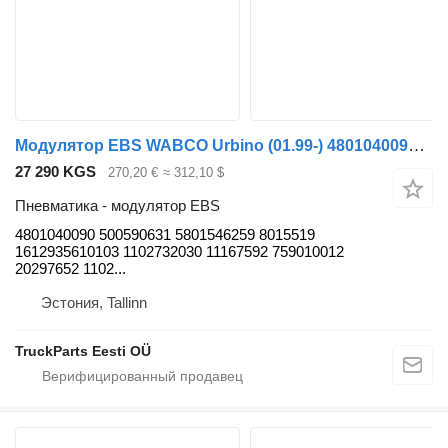
Модулятор EBS WABCO Urbino (01.99-) 4801040090 для автобуса Solaris Urbino, Alpino, Vacanza (1999-)
27 290 KGS
270,20 €
≈ 312,10 $
Пневматика - модулятор EBS
4801040090 500590631 5801546259 8015519
1612935610103 1102732030 11167592 759010012
20297652 1102...
Эстония, Tallinn
TruckParts Eesti OÜ