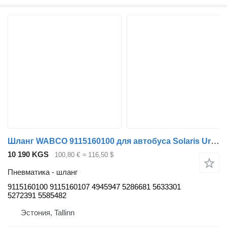
Шланг WABCO 9115160100 для автобуса Solaris Urbino, Alpino, Vacanza (1999-)
10 190 KGS
100,80 €
≈ 116,50 $
Пневматика - шланг
9115160100 9115160107 4945947 5286681 5633301
5272391 5585482
Эстония, Tallinn