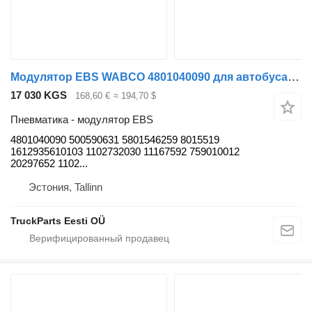
Модулятор EBS WABCO 4801040090 для автобуса Solaris Urbino, Alpino, Vacanza (1999-)
17 030 KGS
168,60 €
≈ 194,70 $
Пневматика - модулятор EBS
4801040090 500590631 5801546259 8015519
1612935610103 1102732030 11167592 759010012
20297652 1102...
Эстония, Tallinn
TruckParts Eesti OÜ