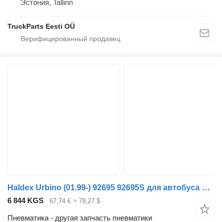
Эстония, Tallinn
TruckParts Eesti OÜ
Haldex Urbino (01.99-) 92695 92695S для автобуса Solaris Urbino, Alpino, Vacanza (1999-)
6 844 KGS
67,74 €
≈ 78,27 $
Пневматика - другая запчасть пневматики