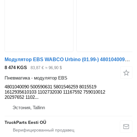
Модулятор EBS WABCO Urbino (01.99-) 4801040090 для автобуса Solaris Urbino, Alpino, Vacanza (1999-)
8 474 KGS
83,87 €
≈ 96,90 $
Пневматика - модулятор EBS
4801040090 500590631 5801546259 8015519
1612935610103 1102732030 11167592 759010012
20297652 1102...
Эстония, Tallinn
TruckParts Eesti OÜ