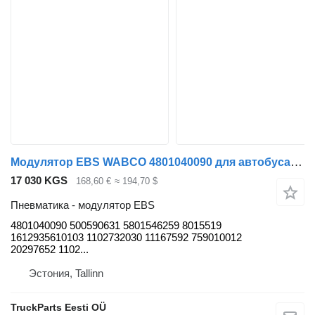
Модулятор EBS WABCO 4801040090 для автобуса Solaris Urbino, Alpino, Vacanza (1999-)
17 030 KGS
168,60 €
≈ 194,70 $
Пневматика - модулятор EBS
4801040090 500590631 5801546259 8015519
1612935610103 1102732030 11167592 759010012
20297652 1102...
Эстония, Tallinn
TruckParts Eesti OÜ