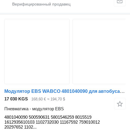
Модулятор EBS WABCO 4801040090 для автобуса Solaris Urbino, Alpino, Vacanza (1999-)
17 030 KGS
168,60 €
≈ 194,70 $
Пневматика - модулятор EBS
4801040090 500590631 5801546259 8015519
1612935610103 1102732030 11167592 759010012
20297652 1102...