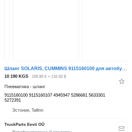
Шланг SOLARIS, CUMMINS 9115160100 для автобуса Solaris Urbino, Alpino, Vacanza (1999-)
10 190 KGS
100,80 €
≈ 116,50 $
Пневматика - шланг
9115160100 9115160107 4945947 5286681 5633301
5272391
Эстония, Tallinn
TruckParts Eesti OÜ