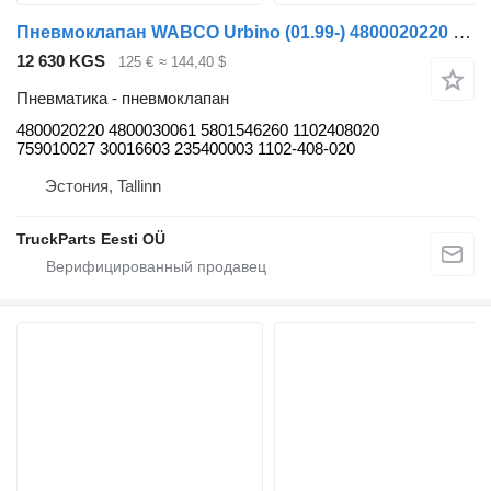
Пневмоклапан WABCO Urbino (01.99-) 4800020220 для автобуса Solaris Urbino, Alpino, Vacanza (1999-)
12 630 KGS
125 €
≈ 144,40 $
Пневматика - пневмоклапан
4800020220 4800030061 5801546260 1102408020
759010027 30016603 235400003 1102-408-020
Эстония, Tallinn
TruckParts Eesti OÜ