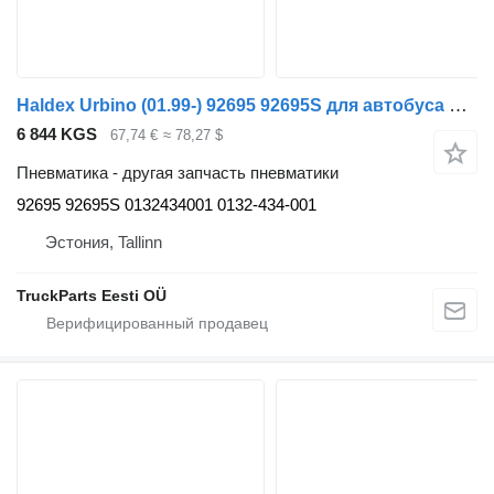
Haldex Urbino (01.99-) 92695 92695S для автобуса Solaris Urbino, Alpino, Vacanza (1999-)
6 844 KGS
67,74 €
≈ 78,27 $
Пневматика - другая запчасть пневматики
92695 92695S 0132434001 0132-434-001
Эстония, Tallinn
TruckParts Eesti OÜ