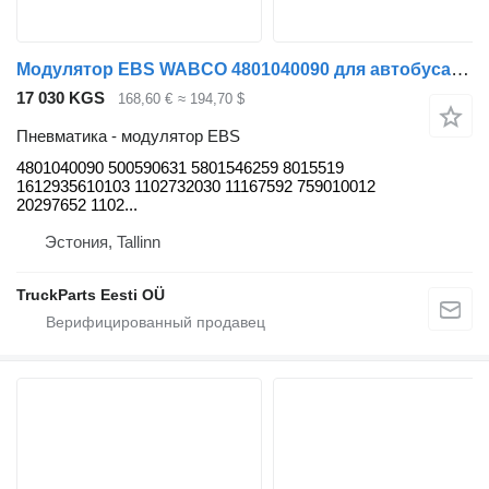
Модулятор EBS WABCO 4801040090 для автобуса Solaris Urbino, Alpino, Vacanza (1999-)
17 030 KGS
168,60 €
≈ 194,70 $
Пневматика - модулятор EBS
4801040090 500590631 5801546259 8015519
1612935610103 1102732030 11167592 759010012
20297652 1102...
Эстония, Tallinn
TruckParts Eesti OÜ