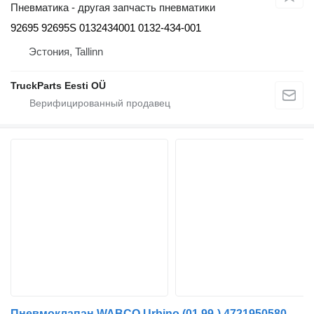
Пневматика - другая запчасть пневматики
92695 92695S 0132434001 0132-434-001
Эстония, Tallinn
TruckParts Eesti OÜ
Пневмоклапан WABCO Urbino (01.99-) 4721950580 для автобуса Solaris Urbino, Alpino, Vacanza (1999-)