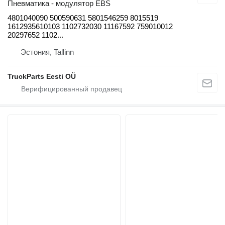
Пневматика - модулятор EBS
4801040090 500590631 5801546259 8015519
1612935610103 1102732030 11167592 759010012
20297652 1102...
Эстония, Tallinn
TruckParts Eesti OÜ