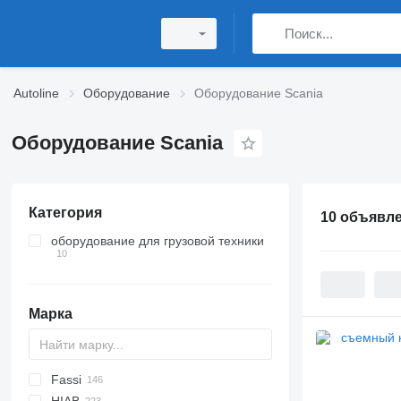
Autoline
Оборудование
Оборудование Scania
Оборудование Scania
Категория
10 объявл
оборудование для грузовой техники
гидроборты
кузова
Марка
съемные кузова BDF
кузова-фургоны
кузова-лесовозы
съемные кузова - шторы
бортовые кузова
Fassi
A-Series
EK-S
W series
BW
CK
MAXIMA
120
MT
Inogam
CF
35
Sirius
M-series