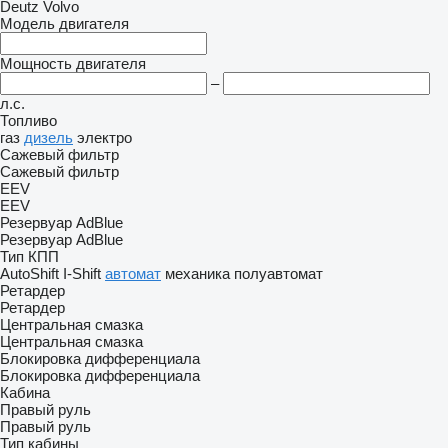
Deutz
Volvo
Модель двигателя
Мощность двигателя
–
л.с.
Топливо
газ
дизель
электро
Сажевый фильтр
Сажевый фильтр
EEV
EEV
Резервуар AdBlue
Резервуар AdBlue
Тип КПП
AutoShift
I-Shift
автомат
механика
полуавтомат
Ретардер
Ретардер
Центральная смазка
Центральная смазка
Блокировка дифференциала
Блокировка дифференциала
Кабина
Правый руль
Правый руль
Тип кабины