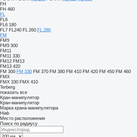
FH
FH 460
FL
FL6
FL6 180
FL7
FL240
FL 260
FL 280
FM
FM9
FM9 300
FM11
FM11 330
FM12
FM13
FM13 420
FM 300
FM 330
FM 370
FM 380
FM 410
FM 420
FM 450
FM 460
FMX
FMX 330
FMX 410
Terberg
показать все
Кран-манипулятор
Кран-манипулятор
Марка крана-манипулятора
Hiab
Место расположения
Поиск по радиусу