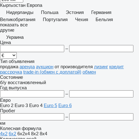
Кыргызстан
Европа
Нидерланды
Польша
Эстония
Германия
Великобритания
Португалия
Чехия
Бельгия
показать все
другие
Украина
Цена
–
Тип объявления
продажа
аренда
аукцион
от производителя
лизинг
кредит
рассрочка
trade-in (обмен с доплатой)
обмен
Состояние
б/у
восстановленный
Год выпуска
–
Евро
Euro 2
Euro 3
Euro 4
Euro 5
Euro 6
Пробег
–
км
Колесная формула
4x2
6x2
6x2x4
8x2
8x4
Количество осей