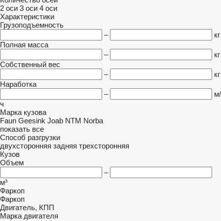
2 оси
3 оси
4 оси
Характеристики
Грузоподъемность
–
кг
Полная масса
–
кг
Собственный вес
–
кг
Наработка
–
м/
ч
Марка кузова
Faun
Geesink
Joab
NTM
Norba
показать все
Способ разгрузки
двухсторонняя
задняя
трехсторонняя
Кузов
Объем
–
м³
Фаркоп
Фаркоп
Двигатель, КПП
Марка двигателя