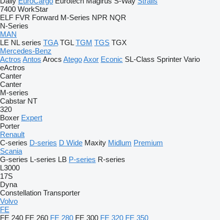
Daily
EuroCargo
Eurotech
Magirus
S-Way
Stralis
7400
WorkStar
ELF
FVR
Forward
M-Series
NPR
NQR
N-Series
MAN
LE
NL series
TGA
TGL
TGM
TGS
TGX
Mercedes-Benz
Actros
Antos
Arocs
Atego
Axor
Econic
SL-Class
Sprinter
Vario
eActros
Canter
Canter
M-series
Cabstar
NT
320
Boxer
Expert
Porter
Renault
C-series
D-series
D Wide
Maxity
Midlum
Premium
Scania
G-series
L-series
LB
P-series
R-series
L3000
17S
Dyna
Constellation
Transporter
Volvo
FE
FE 240
FE 260
FE 280
FE 300
FE 320
FE 350