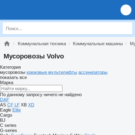
Коммунальная техника
Коммунальные машины
М
Мусоровозы Volvo
Категория
мусоровозы
крюковые мультилифты
ассенизаторы
показать все
Марка
По данному запросу ничего не найдено
DAF
AS
CF
LF
XB
XD
Eagle
Elite
Cargo
BJ
C series
G-series