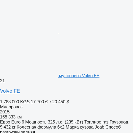
мусоровоз Volvo FE
21
Volvo FE
1 788 000 KGS
17 700 €
≈ 20 450 $
Мусоровоз
2015
168 333 км
Евро
Euro 6
Мощность
325 л.с. (239 кВт)
Топливо
газ
Грузопод.
9 432 кг
Колесная формула
6x2
Марка кузова
Joab
Способ
разгрузки
задняя