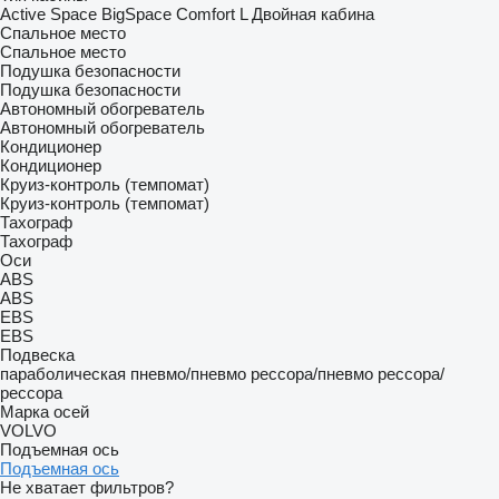
Active Space
BigSpace
Comfort
L
Двойная кабина
Спальное место
Спальное место
Подушка безопасности
Подушка безопасности
Автономный обогреватель
Автономный обогреватель
Кондиционер
Кондиционер
Круиз-контроль (темпомат)
Круиз-контроль (темпомат)
Тахограф
Тахограф
Оси
ABS
ABS
EBS
EBS
Подвеска
параболическая
пневмо/пневмо
рессора/пневмо
рессора/
рессора
Марка осей
VOLVO
Подъемная ось
Подъемная ось
Не хватает фильтров?