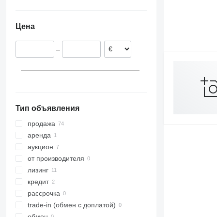
Нидерланды
Дания
Цена
Норвегия
Германия
–
Румыния
Венгрия
Швеция
Польша
показать все
Тип объявления
продажа
аренда
аукцион
от производителя
лизинг
кредит
рассрочка
trade-in (обмен с доплатой)
обмен