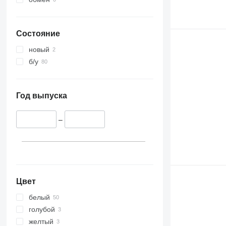
Состояние
новый
б/у
Год выпуска
–
Цвет
белый
голубой
желтый