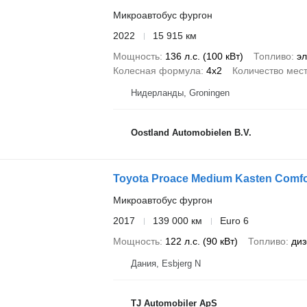
Микроавтобус фургон
2022
15 915 км
Мощность
136 л.с. (100 кВт)
Топливо
эл
Колесная формула
4x2
Количество мес
Нидерланды, Groningen
Oostland Automobielen B.V.
Toyota Proace Medium Kasten Comfo
Микроавтобус фургон
2017
139 000 км
Euro 6
Мощность
122 л.с. (90 кВт)
Топливо
диз
Дания, Esbjerg N
TJ Automobiler ApS