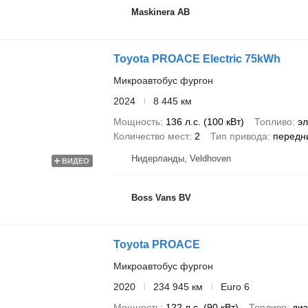
Maskinera AB
Toyota PROACE Electric 75kWh
Микроавтобус фургон
2024
8 445 км
Мощность
136 л.с. (100 кВт)
Топливо
эл
Количество мест
2
Тип привода
передн
Нидерланды, Veldhoven
ВИДЕО
Boss Vans BV
Toyota PROACE
Микроавтобус фургон
2020
234 945 км
Euro 6
Мощность
122 л.с. (90 кВт)
Топливо
диз