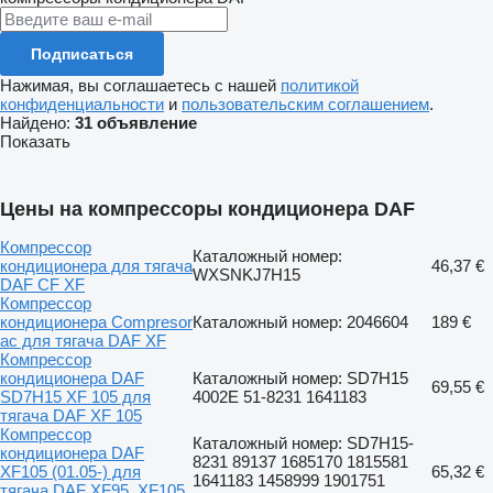
Подписаться
Нажимая, вы соглашаетесь с нашей
политикой
конфиденциальности
и
пользовательским соглашением
.
Найдено:
31 объявление
Показать
Цены на компрессоры кондиционера DAF
Компрессор
Каталожный номер:
кондиционера для тягача
46,37 €
WXSNKJ7H15
DAF CF XF
Компрессор
кондиционера Compresor
Каталожный номер: 2046604
189 €
ac для тягача DAF XF
Компрессор
кондиционера DAF
Каталожный номер: SD7H15
69,55 €
SD7H15 XF 105 для
4002E 51-8231 1641183
тягача DAF XF 105
Компрессор
Каталожный номер: SD7H15-
кондиционера DAF
8231 89137 1685170 1815581
XF105 (01.05-) для
65,32 €
1641183 1458999 1901751
тягача DAF XF95, XF105