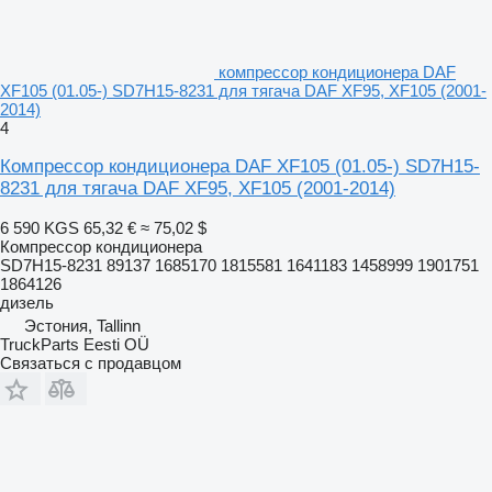
компрессор кондиционера DAF
XF105 (01.05-) SD7H15-8231 для тягача DAF XF95, XF105 (2001-
2014)
4
Компрессор кондиционера DAF XF105 (01.05-) SD7H15-
8231 для тягача DAF XF95, XF105 (2001-2014)
6 590 KGS
65,32 €
≈ 75,02 $
Компрессор кондиционера
SD7H15-8231 89137 1685170 1815581 1641183 1458999 1901751
1864126
дизель
Эстония, Tallinn
TruckParts Eesti OÜ
Связаться с продавцом