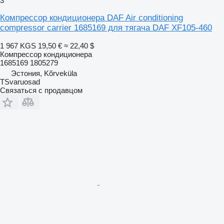
3
Компрессор кондиционера DAF Air conditioning
compressor carrier 1685169 для тягача DAF XF105-460
1 967 KGS
19,50 €
≈ 22,40 $
Компрессор кондиционера
1685169 1805279
Эстония, Kõrveküla
TSvaruosad
Связаться с продавцом