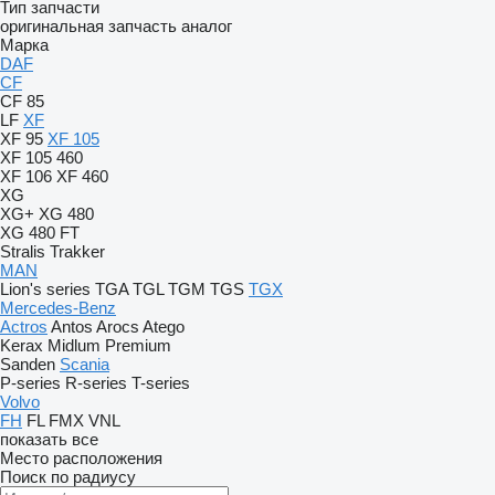
Тип запчасти
оригинальная запчасть
аналог
Марка
DAF
CF
CF 85
LF
XF
XF 95
XF 105
XF 105 460
XF 106
XF 460
XG
XG+
XG 480
XG 480 FT
Stralis
Trakker
MAN
Lion's series
TGA
TGL
TGM
TGS
TGX
Mercedes-Benz
Actros
Antos
Arocs
Atego
Kerax
Midlum
Premium
Sanden
Scania
P-series
R-series
T-series
Volvo
FH
FL
FMX
VNL
показать все
Место расположения
Поиск по радиусу