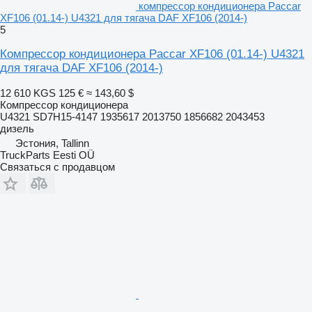
компрессор кондиционера Paccar
XF106 (01.14-) U4321 для тягача DAF XF106 (2014-)
5
Компрессор кондиционера Paccar XF106 (01.14-) U4321
для тягача DAF XF106 (2014-)
12 610 KGS
125 €
≈ 143,60 $
Компрессор кондиционера
U4321 SD7H15-4147 1935617 2013750 1856682 2043453
дизель
Эстония, Tallinn
TruckParts Eesti OÜ
Связаться с продавцом