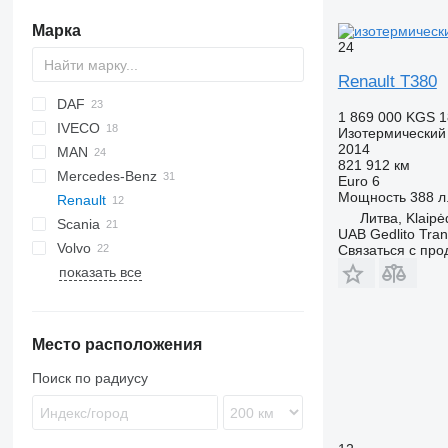
Марка
24
Renault T380
DAF
1 869 000 KGS
1
IVECO
CF
BJ
Изотермический
2014
MAN
LF
Daily
NPR
821 912 км
Mercedes-Benz
XF
EuroCargo
NQR
LE
Euro 6
Мощность
388 л.
Renault
Stralis
TGL
Actros
Atleon
Литва, Klaipė
Scania
TGM
Antos
D-series
UAB Gedlito Tran
Volvo
TGS
Atego
Master
G-series
D 12
Связаться с пр
показать все
TGX
Midlum
P-series
FE
D 14
Premium
R-series
FH
D 16
Midlum 220
T-series
FL
D 240
Premium 280
Место расположения
FM
Premium 320
T380
Поиск по радиусу