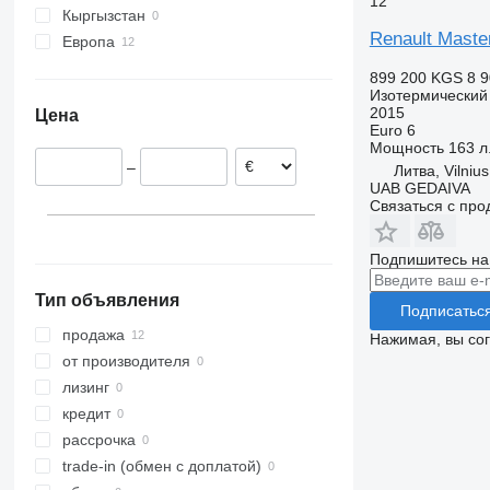
12
Кыргызстан
Renault Maste
Европа
Польша
899 200 KGS
8 9
Литва
Изотермический
2015
Цена
Португалия
Euro 6
Нидерланды
Мощность
163 л.
–
Литва, Vilnius
Испания
UAB GEDAIVA
Бельгия
Связаться с пр
Подпишитесь на
Тип объявления
Подписатьс
продажа
Нажимая, вы со
от производителя
лизинг
кредит
рассрочка
trade-in (обмен с доплатой)