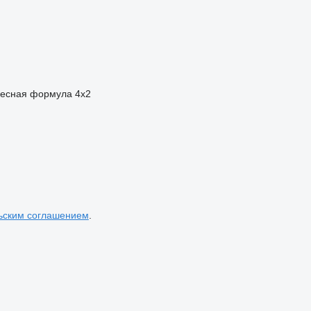
есная формула
4x2
ьским соглашением
.