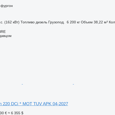
 фургон
с. (162 кВт)
Топливо
дизель
Грузопод.
6 200 кг
Объем
38,22 м³
Кол
BRE
одавцом
um 220 DCi * MOT TUV APK 04-2027
00 €
≈ 6 355 $