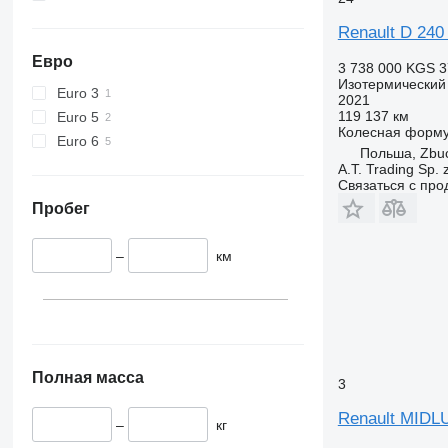
Renault D 24
Евро
3 738 000 KGS
3
Изотермический
Euro 3
2021
119 137 км
Euro 5
Колесная форм
Euro 6
Польша, Zbu
A.T. Trading Sp. z
Связаться с пр
Пробег
–
км
Полная масса
3
Renault MIDL
–
кг