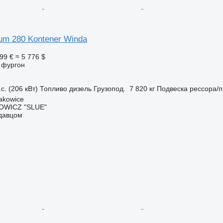
um 280 Kontener Winda
99 €
≈ 5 776 $
 фургон
с. (206 кВт)
Топливо
дизель
Грузопод.
7 820 кг
Подвеска
рессора/
akowice
OWICZ "SLUE"
одавцом