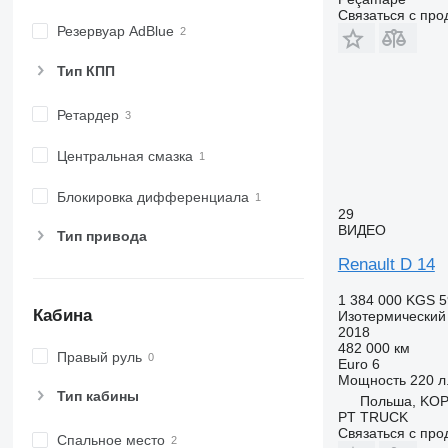
Связаться с пр
Резервуар AdBlue
Тип КПП
Ретардер
Центральная смазка
Блокировка дифференциала
29
ВИДЕО
Тип привода
Renault D 14
1 384 000 KGS
5
Кабина
Изотермический
2018
482 000 км
Правый руль
Euro 6
Мощность
220 л.
Тип кабины
Польша, KO
PT TRUCK
Связаться с пр
Спальное место