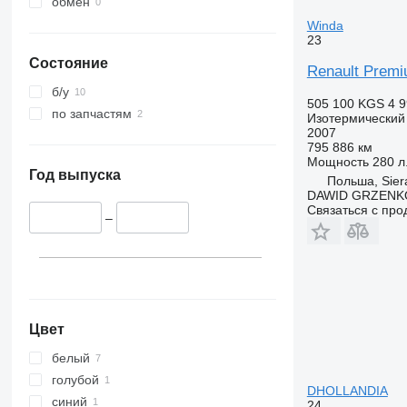
обмен
Winda
23
Состояние
Renault Premi
б/у
505 100 KGS
4 9
по запчастям
Изотермический
2007
795 886 км
Мощность
280 л.
Год выпуска
Польша, Sier
DAWID GRZENK
Связаться с пр
–
Цвет
белый
голубой
DHOLLANDIA
синий
24