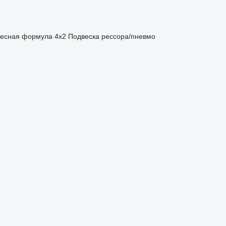
есная формула
4x2
Подвеска
рессора/пневмо