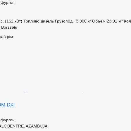
 фургон
с. (162 кВт)
Топливо
дизель
Грузопод.
3 900 кг
Объем
23,91 м³
Кол
Borssele
одавцом
UM DXI
 фургон
, ALCOENTRE, AZAMBUJA