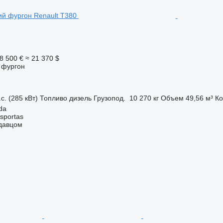
8 500 €
≈ 21 370 $
 фургон
с. (285 кВт)
Топливо
дизель
Грузопод.
10 270 кг
Объем
49,56 м³
Ко
da
sportas
одавцом