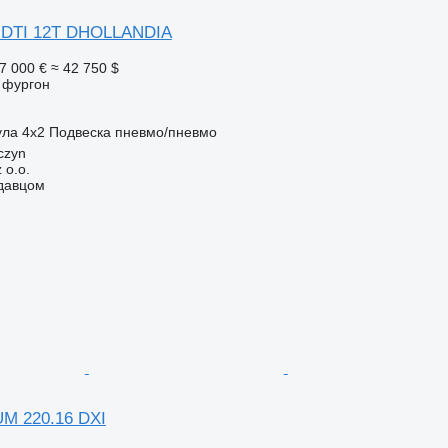
0 DTI 12T DHOLLANDIA
7 000 €
≈ 42 750 $
 фургон
ула
4x2
Подвеска
пневмо/пневмо
czyn
 o.o.
одавцом
UM 220.16 DXI