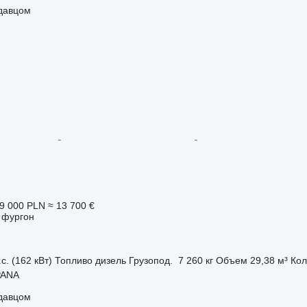
одавцом
9 000 PLN
≈ 13 700 €
 фургон
с. (162 кВт)
Топливо
дизель
Грузопод.
7 260 кг
Объем
29,38 м³
Кол
PANA
одавцом