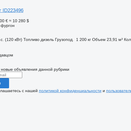
r ID223496
00 €
≈ 10 280 $
 фургон
с. (120 кВт)
Топливо
дизель
Грузопод.
1 200 кг
Объем
23,91 м³
Кол
одавцом
 новые объявления данной рубрики
я
глашаетесь с нашей
политикой конфиденциальности
и
пользовател