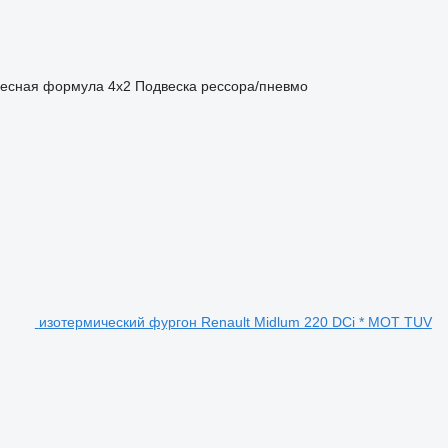
есная формула
4x2
Подвеска
рессора/пневмо
изотермический фургон Renault Midlum 220 DCi * MOT TUV