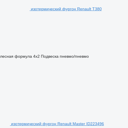
изотермический фургон Renault T380
лесная формула
4x2
Подвеска
пневмо/пневмо
изотермический фургон Renault Master ID223496